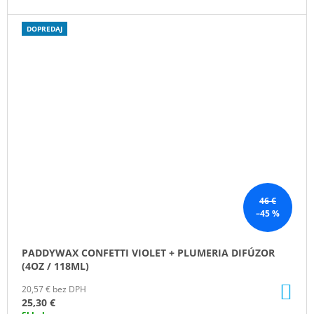
DOPREDAJ
46 €
–45 %
PADDYWAX CONFETTI VIOLET + PLUMERIA DIFÚZOR
(4OZ / 118ML)
DO
20,57 € bez DPH
KO
25,30 €