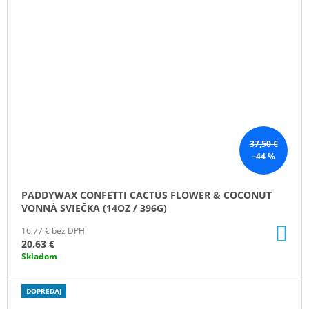
37,50 €
–44 %
PADDYWAX CONFETTI CACTUS FLOWER & COCONUT
VONNÁ SVIEČKA (14OZ / 396G)
DO
16,77 € bez DPH
KO
20,63 €
Skladom
DOPREDAJ