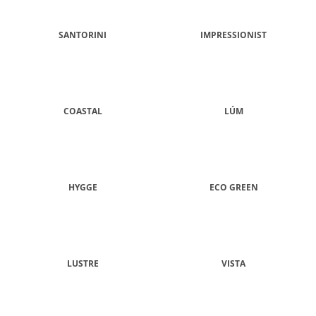
Á
J
SANTORINI
IMPRESSIONIST
S
Ť
?
COASTAL
LÚM
HĽADAŤ
HYGGE
ECO GREEN
O
D
P
O
LUSTRE
VISTA
R
Ú
Č
A