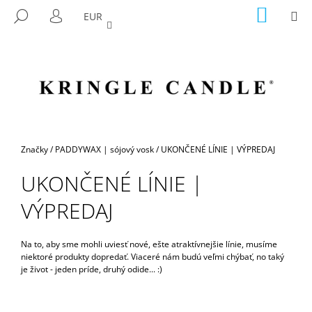
K
Prejsť
NÁKU
M
HĽADAŤ
EUR
na
KOŠÍK
O
PRIHLÁSENIE
SPÄŤ
SPÄŤ
obsah
Š
Í
Č
K
O
P
O
T
Domov
Značky
/
PADDYWAX | sójový vosk
/
UKONČENÉ LÍNIE | VÝPREDAJ
R
UKONČENÉ LÍNIE |
E
B
VÝPREDAJ
U
J
Na to, aby sme mohli uviesť nové, ešte atraktívnejšie línie, musíme
E
niektoré produkty dopredať. Viaceré nám budú veľmi chýbať, no taký
je život - jeden príde, druhý odide... :)
T
E
N