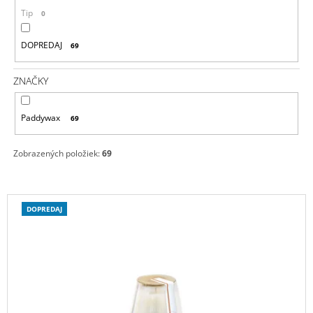
T
Tip
0
O
V
DOPREDAJ
69
ZNAČKY
Paddywax
69
Zobrazených položiek:
69
V
DOPREDAJ
Ý
P
I
S
P
R