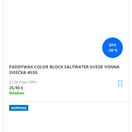
37 €
–30 %
PADDYWAX COLOR BLOCK SALTWATER SUEDE VONNÁ
SVIEČKA 453G
DO
21,06 € bez DPH
KO
25,90 €
Skladom
DOPREDAJ