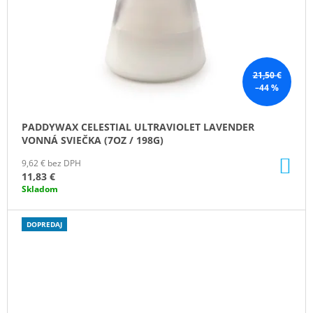
21,50 €
–44 %
PADDYWAX CELESTIAL ULTRAVIOLET LAVENDER
VONNÁ SVIEČKA (7OZ / 198G)
DO
9,62 € bez DPH
KO
11,83 €
Skladom
DOPREDAJ