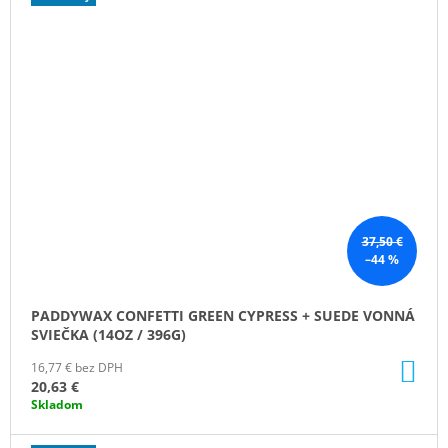
37,50 €
–44 %
PADDYWAX CONFETTI GREEN CYPRESS + SUEDE VONNÁ
SVIEČKA (14OZ / 396G)
DO
16,77 € bez DPH
KO
20,63 €
Skladom