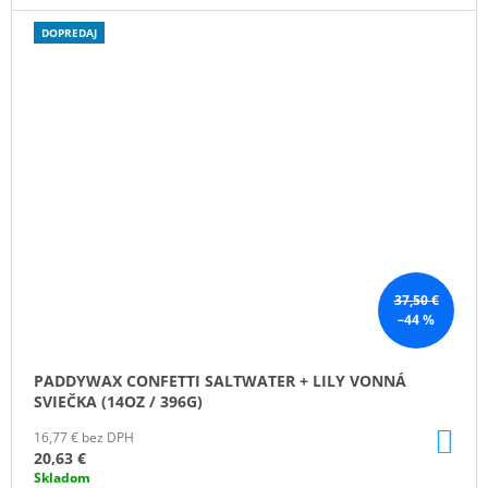
DOPREDAJ
37,50 €
–44 %
PADDYWAX CONFETTI SALTWATER + LILY VONNÁ
SVIEČKA (14OZ / 396G)
DO
16,77 € bez DPH
KO
20,63 €
Skladom