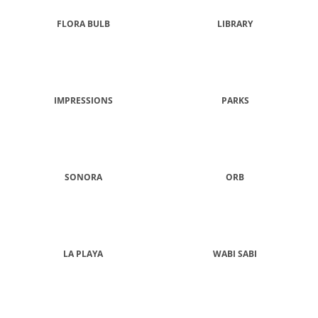
M
E
FLORA BULB
LIBRARY
IPURO
ESSENTIALS
BLACK
BAMBOO
IMPRESSIONS
PARKS
50ML
6,79
€
SONORA
ORB
LA PLAYA
WABI SABI