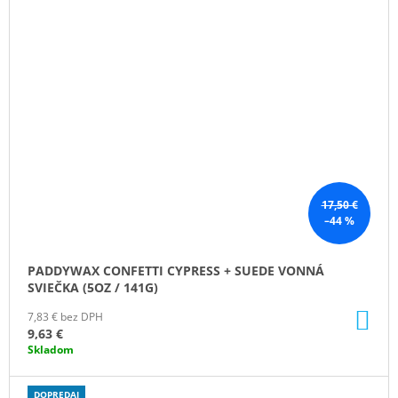
17,50 €
–44 %
PADDYWAX CONFETTI CYPRESS + SUEDE VONNÁ
SVIEČKA (5OZ / 141G)
DO
7,83 € bez DPH
KO
9,63 €
Skladom
DOPREDAJ