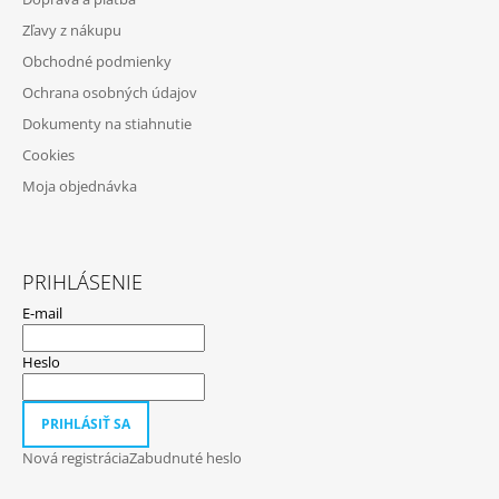
Ä
P
Zľavy z nákupu
I
T
S
Obchodné podmienky
I
U
Ochrana osobných údajov
E
Dokumenty na stiahnutie
Cookies
Moja objednávka
PRIHLÁSENIE
E-mail
Heslo
PRIHLÁSIŤ SA
Nová registrácia
Zabudnuté heslo