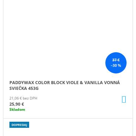
37 €
–30 %
PADDYWAX COLOR BLOCK VIOLE & VANILLA VONNÁ
SVIEČKA 453G
DO
21,06 € bez DPH
KO
25,90 €
Skladom
DOPREDAJ