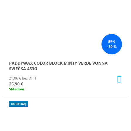
37 €
–30 %
PADDYWAX COLOR BLOCK MINTY VERDE VONNÁ
SVIEČKA 453G
DO
21,06 € bez DPH
KO
25,90 €
Skladom
DOPREDAJ