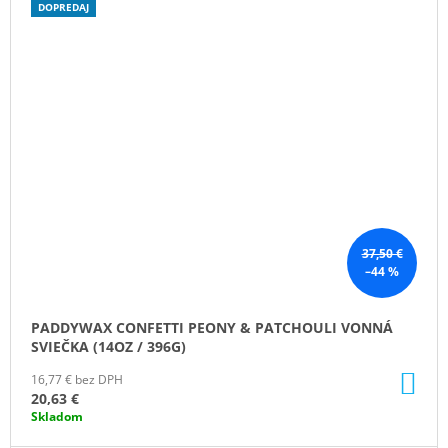
DOPREDAJ
37,50 €
–44 %
PADDYWAX CONFETTI PEONY & PATCHOULI VONNÁ
SVIEČKA (14OZ / 396G)
DO
16,77 € bez DPH
KO
20,63 €
Skladom