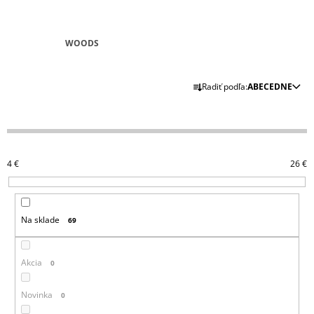
WOODS
R
Radiť podľa:
ABECEDNE
A
D
E
N
4
€
26
€
I
E
P
Na sklade
69
R
O
D
Akcia
0
U
K
Novinka
0