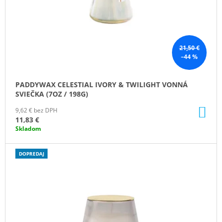
O
D
U
K
21,50 €
–44 %
T
O
PADDYWAX CELESTIAL IVORY & TWILIGHT VONNÁ
V
SVIEČKA (7OZ / 198G)
DO
9,62 € bez DPH
KO
11,83 €
Skladom
DOPREDAJ