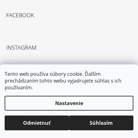
FACEBOOK
INSTAGRAM
Tento web používa súbory cookie. Ďalším
prechádzaním tohto webu vyjadrujete súhlas s ich
používaním.
Sledovať na Instagrame
Nastavenie
KONTAKT
Odmietnuť
Súhlasím
info@kringlecandle.sk
+421 918 768 938