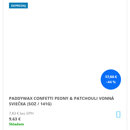
DOPREDAJ
17,50 €
–44 %
PADDYWAX CONFETTI PEONY & PATCHOULI VONNÁ
SVIEČKA (5OZ / 141G)
DO
7,83 € bez DPH
KO
9,63 €
Skladom