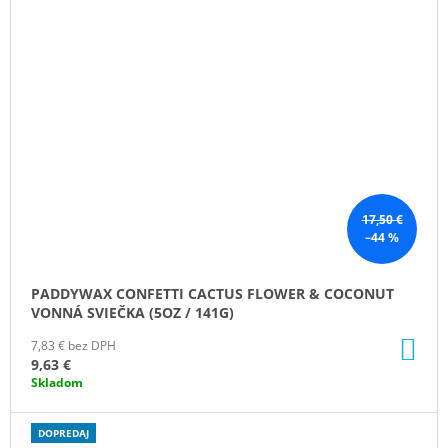
17,50 €
–44 %
PADDYWAX CONFETTI CACTUS FLOWER & COCONUT
VONNÁ SVIEČKA (5OZ / 141G)
DO
7,83 € bez DPH
KO
9,63 €
Skladom
DOPREDAJ