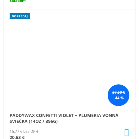
Skladom
DOPREDAJ
37,50 €
–44 %
PADDYWAX CONFETTI VIOLET + PLUMERIA VONNÁ
SVIEČKA (14OZ / 396G)
DO
16,77 € bez DPH
KO
20,63 €