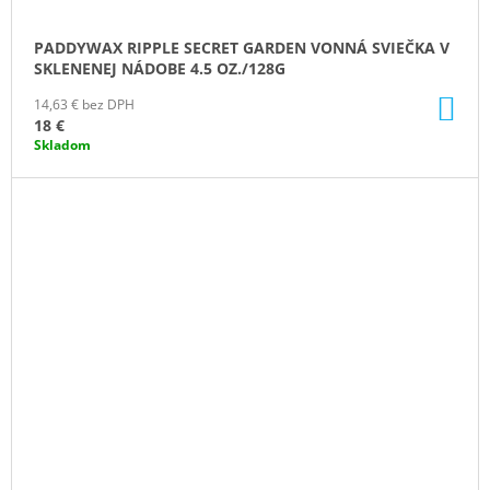
PADDYWAX RIPPLE SECRET GARDEN VONNÁ SVIEČKA V
SKLENENEJ NÁDOBE 4.5 OZ./128G
DO
14,63 € bez DPH
KO
18 €
Skladom