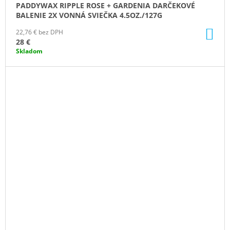
PADDYWAX RIPPLE ROSE + GARDENIA DARČEKOVÉ
BALENIE 2X VONNÁ SVIEČKA 4.5OZ./127G
DO
22,76 € bez DPH
KO
28 €
Skladom