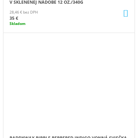
V SKLENENEJ NÁDOBE 12 OZ./340G
DO
28,46 € bez DPH
KO
35 €
Skladom
PADDYWAX RIPPLE PEPPERED INDIGO VONNÁ SVIEČKA