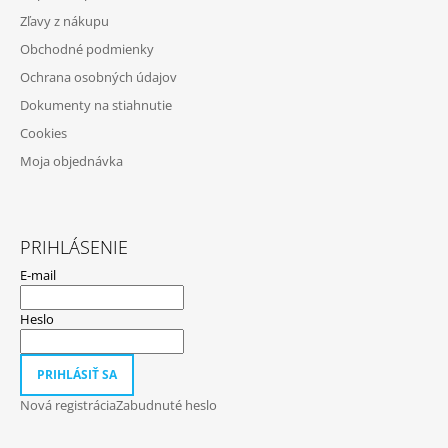
Ä
Y
Zľavy z nákupu
T
V
Obchodné podmienky
Ý
I
P
Ochrana osobných údajov
E
I
Dokumenty na stiahnutie
S
U
Cookies
Moja objednávka
PRIHLÁSENIE
E-mail
Heslo
PRIHLÁSIŤ SA
Nová registrácia
Zabudnuté heslo