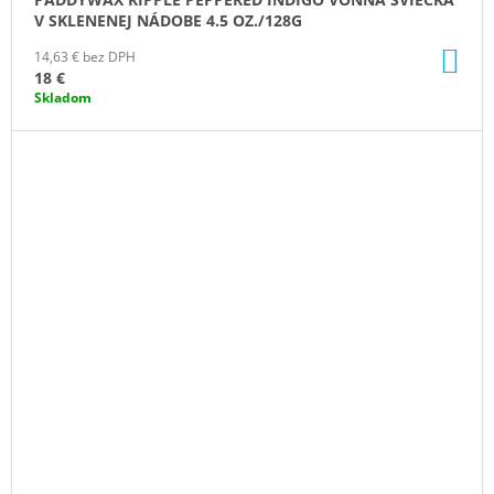
V SKLENENEJ NÁDOBE 4.5 OZ./128G
DO
14,63 € bez DPH
KO
18 €
Skladom