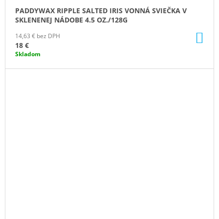
PADDYWAX RIPPLE SALTED IRIS VONNÁ SVIEČKA V
SKLENENEJ NÁDOBE 4.5 OZ./128G
DO
14,63 € bez DPH
KO
18 €
Skladom