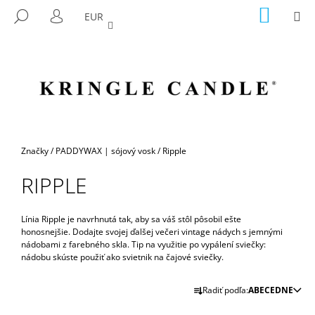
K
Prejsť
NÁKU
M
HĽADAŤ
EUR
na
KOŠÍK
O
PRIHLÁSENIE
SPÄŤ
SPÄŤ
obsah
Š
Í
Č
K
O
P
O
T
Domov
Značky
/
PADDYWAX | sójový vosk
/
Ripple
R
RIPPLE
E
B
U
Línia Ripple je navrhnutá tak, aby sa váš stôl pôsobil ešte
honosnejšie.
Dodajte svojej ďalšej večeri vintage nádych s jemnými
J
nádobami z farebného skla.
Tip na využitie po vypálení sviečky:
E
nádobu skúste použiť ako svietnik na čajové sviečky.
T
R
Radiť podľa:
ABECEDNE
E
A
N