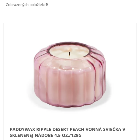
Zobrazených položiek:
9
M
E
V
IPURO
ESSENTIALS
Ý
TIME
P
TO
GLOW
I
SVIEČKA
S
+
DIFÚZOR
P
V
R
DARČEKOVOM
BALENÍ
O
125G
/
D
50ML
U
13,50
K
€
T
O
PADDYWAX RIPPLE DESERT PEACH VONNÁ SVIEČKA V
V
SKLENENEJ NÁDOBE 4.5 OZ./128G