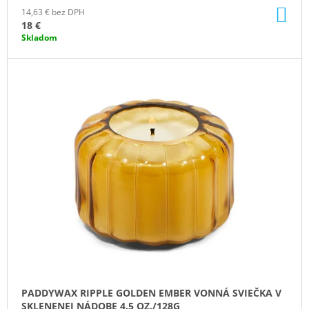
DO
14,63 € bez DPH
KO
18 €
Skladom
PADDYWAX RIPPLE GOLDEN EMBER VONNÁ SVIEČKA V
SKLENENEJ NÁDOBE 4.5 OZ./128G