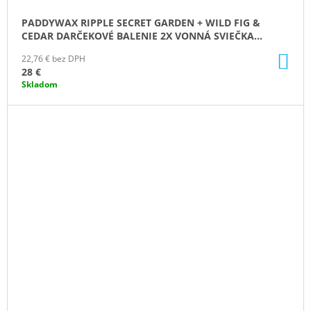
PADDYWAX RIPPLE SECRET GARDEN + WILD FIG &
CEDAR DARČEKOVÉ BALENIE 2X VONNÁ SVIEČKA
4.5OZ./127G
DO
22,76 € bez DPH
KO
28 €
Skladom