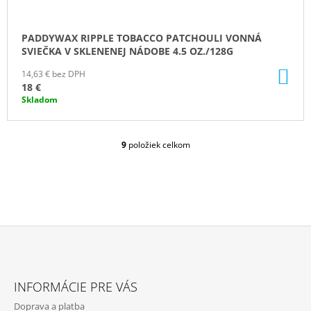
PADDYWAX RIPPLE TOBACCO PATCHOULI VONNÁ
SVIEČKA V SKLENENEJ NÁDOBE 4.5 OZ./128G
DO
14,63 € bez DPH
KO
18 €
Skladom
9
položiek celkom
O
V
L
Á
D
A
C
I
E
Z
P
Á
R
INFORMÁCIE PRE VÁS
P
V
Doprava a platba
K