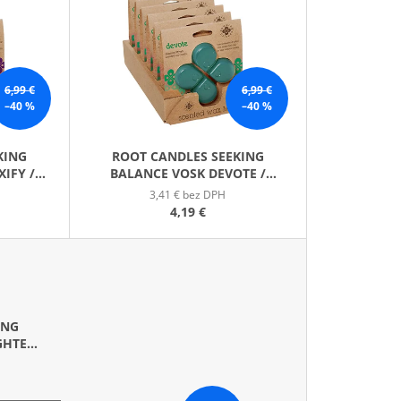
E
GE JAR VONNÁ SVIEČKA
N
I
E
6,99 €
6,99 €
P
–40 %
–40 %
R
O
KING
ROOT CANDLES SEEKING
D
IFY /
BALANCE VOSK DEVOTE /
U
ODDANIE SA
3,41 € bez DPH
K
4,19 €
T
O
V
ING
GHTEN