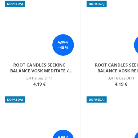
DOPREDAJ
DOPREDAJ
6,99 €
–40 %
ROOT CANDLES SEEKING
ROOT CANDLES SEE
BALANCE VOSK MEDITATE /
BALANCE VOSK RE
MEDITÁCIA
3,41 € bez DPH
3,41 € bez DPH
4,19 €
4,19 €
DOPREDAJ
DOPREDAJ
6,99 €