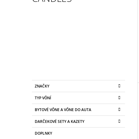
50ML
6,79 €
I
B
O
Č
N
Ý
P
A
N
E
K
Preskočiť
L
ZNAČKY
A
kategórie
T
TYP VÔNÍ
E
G
BYTOVÉ VÔNE A VÔNE DO AUTA
Ó
R
DARČEKOVÉ SETY A KAZETY
I
E
DOPLNKY