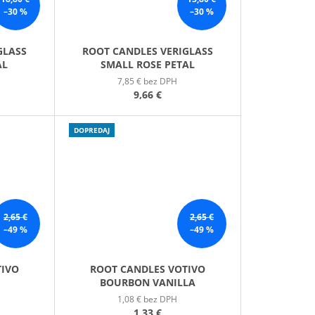
–30 %
–30 %
GLASS
ROOT CANDLES VERIGLASS
AL
SMALL ROSE PETAL
7,85 € bez DPH
9,66 €
DOPREDAJ
2,65 €
2,65 €
–49 %
–49 %
TIVO
ROOT CANDLES VOTIVO
BOURBON VANILLA
1,08 € bez DPH
1,33 €