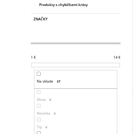
Produkty s chybičkami krásy
ZNAČKY
1
€
14
€
Na sklade
27
Akcia
0
Novinka
0
Tip
0