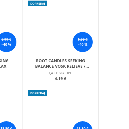
DOPREDAJ
6,99 €
6,99 €
–40 %
–40 %
KING
ROOT CANDLES SEEKING
LAX
BALANCE VOSK RELIEVE /
ÚĽAVA
3,41 € bez DPH
4,19 €
DOPREDAJ
18,80 €
13,80 €