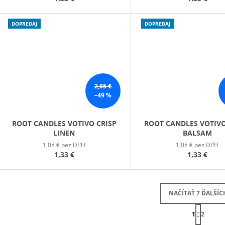
DOPREDAJ
DOPREDAJ
2,65 €
–49 %
ROOT CANDLES VOTIVO CRISP
ROOT CANDLES VOTIV
LINEN
BALSAM
1,08 € bez DPH
1,08 € bez DPH
1,33 €
1,33 €
NAČÍTAŤ 7 ĎALŠÍC
S
1
T
2
O
R