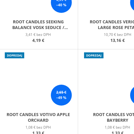
–40 %
ROOT CANDLES SEEKING
ROOT CANDLES VERI
BALANCE VOSK SEDUCE /
LARGE ROSE PET
ZVÁDZANIE
3,41 € bez DPH
10,70 € bez DPH
4,19 €
13,16 €
DOPREDAJ
DOPREDAJ
2,65 €
–49 %
ROOT CANDLES VOTIVO APPLE
ROOT CANDLES VO
ORCHARD
BAYBERRY
1,08 € bez DPH
1,08 € bez DPH
1,33 €
1,33 €