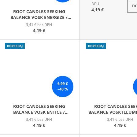
S
DPH
DO
4,19 €
ROOT CANDLES SEEKING
BALANCE VOSK ENERGIZE /
DODANIE ENERGIE
3,41 € bez DPH
4,19 €
DOPREDAJ
DOPREDAJ
6,99 €
–40 %
ROOT CANDLES SEEKING
ROOT CANDLES SEE
BALANCE VOSK ENTICE /
BALANCE VOSK ILLUMI
VÁBENIE
ROZŽIARENIE
3,41 € bez DPH
3,41 € bez DPH
4,19 €
4,19 €