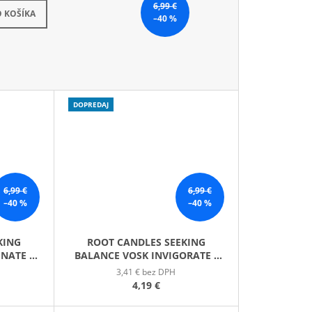
6,99 €
kladom
 KOŠÍKA
–40 %
DOPREDAJ
6,99 €
6,99 €
–40 %
–40 %
KING
ROOT CANDLES SEEKING
NATE /
BALANCE VOSK INVIGORATE /
POVZBUDENIE
3,41 € bez DPH
4,19 €