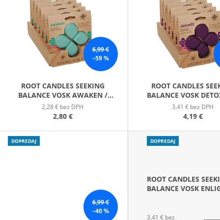
PATCHOULI & VANILLA DIFÚZOR 100 ML
WILDBERRY LAR
P
(18OZ / 510G)
16,90 €
51 €
S
P
6,99 €
R
–59 %
O
D
ROOT CANDLES SEEKING
ROOT CANDLES SEE
BALANCE VOSK AWAKEN /
BALANCE VOSK DETOX
U
PREBUDENIE
DETOX
2,28 € bez DPH
3,41 € bez DPH
K
2,80 €
4,19 €
T
O
DOPREDAJ
DOPREDAJ
V
ROOT CANDLES SEEK
BALANCE VOSK ENLI
/ OSVIETENIE
6,99 €
–40 %
3,41 € bez