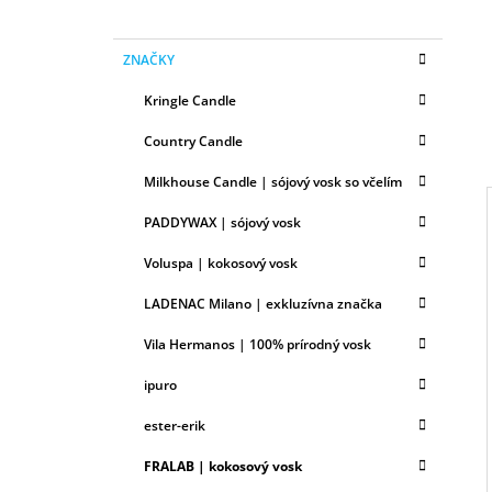
N
E
K
Preskočiť
L
ZNAČKY
A
kategórie
T
Kringle Candle
E
G
Country Candle
Ó
R
Milkhouse Candle | sójový vosk so včelím
I
E
PADDYWAX | sójový vosk
Voluspa | kokosový vosk
I
LADENAC Milano | exkluzívna značka
Vila Hermanos | 100% prírodný vosk
ipuro
ester-erik
FRALAB | kokosový vosk