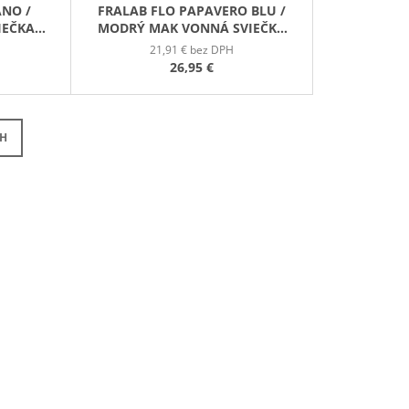
ANO /
FRALAB FLO PAPAVERO BLU /
IEČKA
MODRÝ MAK VONNÁ SVIEČKA
390G
21,91 € bez DPH
26,95 €
CH