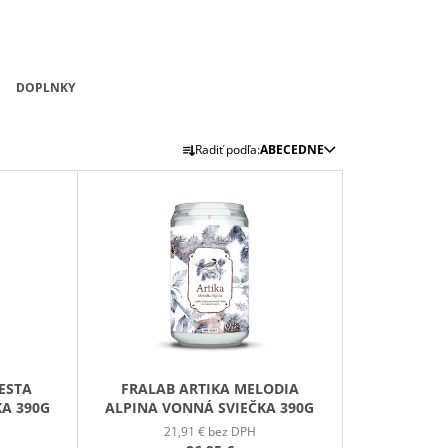
DOPLNKY
R
Radiť podľa:
ABECEDNE
A
D
E
N
I
E
P
R
O
ESTA
FRALAB ARTIKA MELODIA
D
A 390G
ALPINA VONNÁ SVIEČKA 390G
U
21,91 € bez DPH