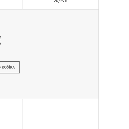
K
26,95 €
T
O
V
E
G
kladom
 KOŠÍKA