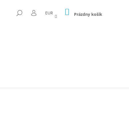
NÁKUPNÝ
HĽADAŤ
EUR
KOŠÍK
Prázdny košík
PRIHLÁSENIE
Nasledujúce
ICA FORAGED