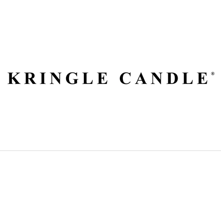
ČO POTREBUJETE NÁJSŤ?
HĽADAŤ
ODPORÚČAME
VILA HERMANOS APOTHECARY
VOLUSPA JAPON