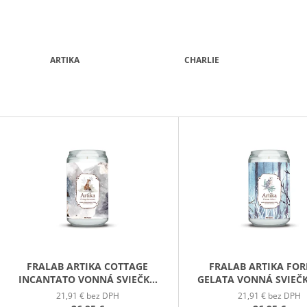
ARTIKA
CHARLIE
V
Ý
P
S
P
R
O
D
FRALAB ARTIKA COTTAGE
FRALAB ARTIKA FOR
INCANTATO VONNÁ SVIEČKA
GELATA VONNÁ SVIEČK
U
390G
21,91 € bez DPH
21,91 € bez DPH
K