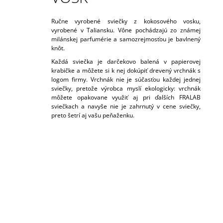
50ML
6,79 €
Ručne vyrobené sviečky z kokosového vosku,
vyrobené v Taliansku. Vône pochádzajú zo známej
milánskej parfumérie a samozrejmosťou je bavlnený
knôt.
Každá sviečka je darčekovo balená v papierovej
krabičke a môžete si k nej dokúpiť drevený vrchnák s
logom firmy. Vrchnák nie je súčasťou každej jednej
sviečky, pretože výrobca myslí ekologicky: vrchnák
môžete opakovane využiť aj pri ďalších FRALAB
sviečkach a navyše nie je zahrnutý v cene sviečky,
preto šetrí aj vašu peňaženku.
B
O
Č
N
Ý
P
A