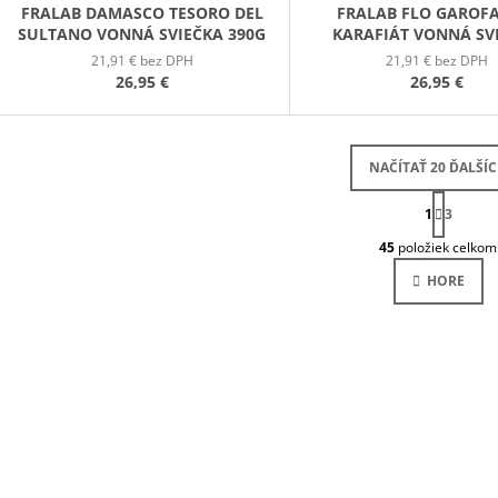
FRALAB DAMASCO TESORO DEL
FRALAB FLO GAROF
SULTANO VONNÁ SVIEČKA 390G
KARAFIÁT VONNÁ SV
390G
21,91 € bez DPH
21,91 € bez DPH
26,95 €
26,95 €
NAČÍTAŤ 20 ĎALŠÍ
S
1
T
3
O
R
45
položiek celkom
Á
V
N
L
HORE
K
Á
O
D
V
A
A
N
C
I
I
E
E
P
R
V
K