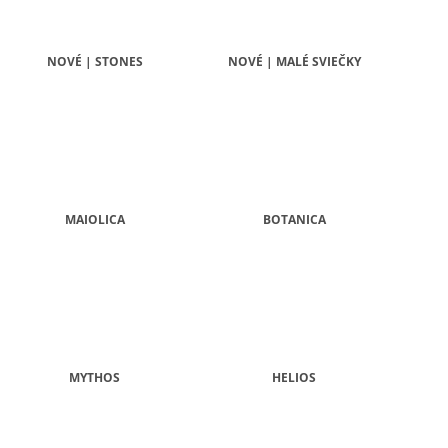
PATCHOULI & VANILLA DIFÚZOR 100 ML
WILDBERRY LAR
(18OZ / 510G)
16,90 €
51 €
NOVÉ | STONES
NOVÉ | MALÉ SVIEČKY
MAIOLICA
BOTANICA
MYTHOS
HELIOS