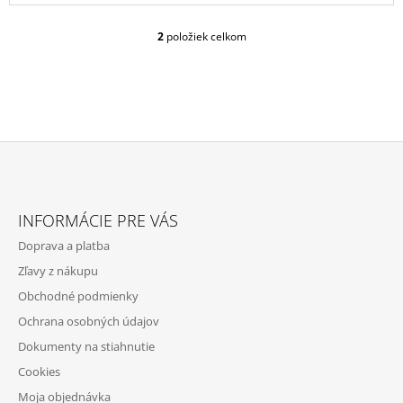
2
položiek celkom
O
V
L
Á
D
A
C
I
E
Z
P
Á
R
INFORMÁCIE PRE VÁS
P
V
Doprava a platba
K
Ä
Y
Zľavy z nákupu
T
V
Obchodné podmienky
Ý
I
P
Ochrana osobných údajov
E
I
Dokumenty na stiahnutie
S
U
Cookies
Moja objednávka