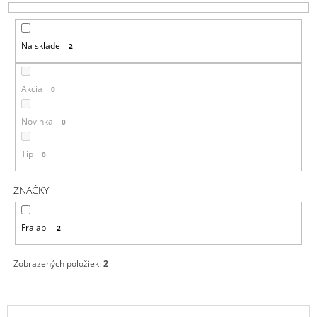
E
Á
P
J
Na sklade
2
R
S
O
Ť
D
?
Akcia
0
U
K
Novinka
0
T
Tip
0
O
HĽADAŤ
V
ZNAČKY
O
Fralab
2
D
P
O
Zobrazených položiek:
2
R
Ú
Č
V
A