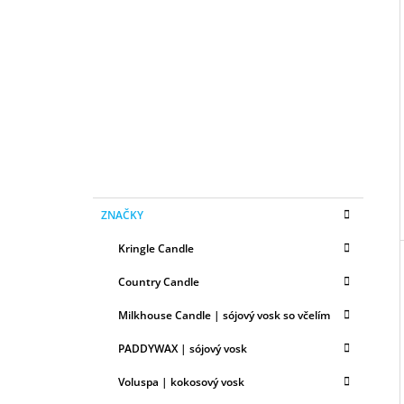
B
50ML
O
6,79 €
I
Č
N
Ý
P
A
N
E
K
Preskočiť
L
ZNAČKY
A
kategórie
T
Kringle Candle
E
G
Country Candle
Ó
R
Milkhouse Candle | sójový vosk so včelím
I
E
PADDYWAX | sójový vosk
Voluspa | kokosový vosk