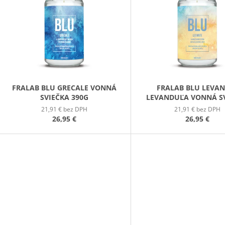
PATCHOULI & VANILLA DIFÚZOR 100 ML
WILDBERRY LAR
P
(18OZ / 510G)
16,90 €
51 €
S
P
R
O
D
FRALAB BLU GRECALE VONNÁ
FRALAB BLU LEVAN
SVIEČKA 390G
LEVANDUĽA VONNÁ S
U
390G
21,91 € bez DPH
21,91 € bez DPH
K
26,95 €
26,95 €
T
O
V