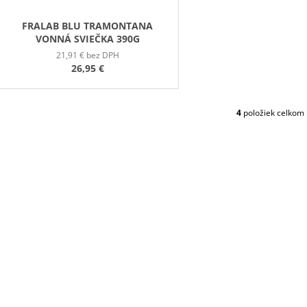
FRALAB BLU TRAMONTANA
VONNÁ SVIEČKA 390G
21,91 € bez DPH
26,95 €
4
položiek celkom
O
V
L
Á
D
A
C
I
E
P
R
V
K
Y
V