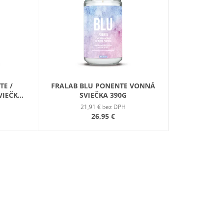
E
GE JAR VONNÁ SVIEČKA
N
I
E
P
R
O
TE /
FRALAB BLU PONENTE VONNÁ
D
VIEČKA
SVIEČKA 390G
U
21,91 € bez DPH
K
26,95 €
T
O
V