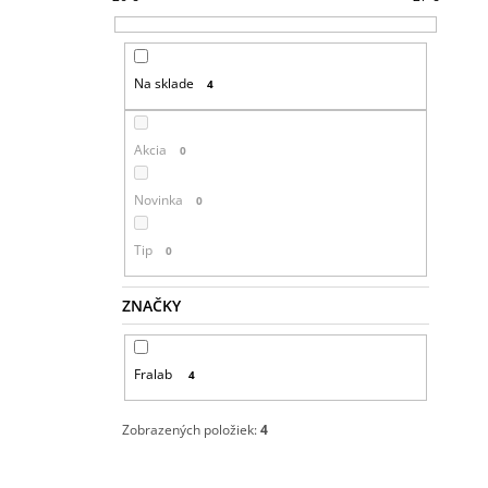
Na sklade
4
Akcia
0
Novinka
0
Tip
0
ZNAČKY
Fralab
4
Zobrazených položiek:
4