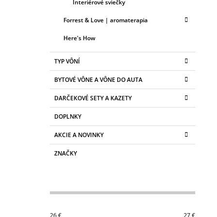
Interiérové sviečky
Forrest & Love | aromaterapia
Here's How
TYP VÔNÍ
BYTOVÉ VÔNE A VÔNE DO AUTA
DARČEKOVÉ SETY A KAZETY
DOPLNKY
AKCIE A NOVINKY
ZNAČKY
26
€
27
€