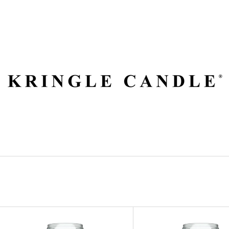
ČO POTREBUJETE NÁJSŤ?
HĽADAŤ
ODPORÚČAME
V
VILA HERMANOS APOTHECARY
VOLUSPA JAPON
Ý