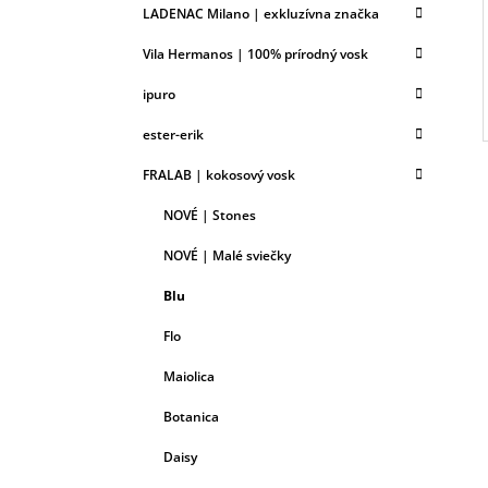
LADENAC Milano | exkluzívna značka
Vila Hermanos | 100% prírodný vosk
ipuro
ester-erik
FRALAB | kokosový vosk
NOVÉ | Stones
NOVÉ | Malé sviečky
Blu
Flo
Maiolica
Botanica
Daisy