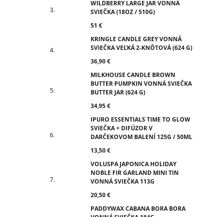
WILDBERRY LARGE JAR VONNÁ
SVIEČKA (18OZ / 510G)
51 €
KRINGLE CANDLE GREY VONNÁ
SVIEČKA VEĽKÁ 2-KNÔTOVÁ (624 G)
36,90 €
MILKHOUSE CANDLE BROWN
BUTTER PUMPKIN VONNÁ SVIEČKA
BUTTER JAR (624 G)
34,95 €
IPURO ESSENTIALS TIME TO GLOW
SVIEČKA + DIFÚZOR V
DARČEKOVOM BALENÍ 125G / 50ML
13,50 €
VOLUSPA JAPONICA HOLIDAY
NOBLE FIR GARLAND MINI TIN
VONNÁ SVIEČKA 113G
20,50 €
PADDYWAX CABANA BORA BORA