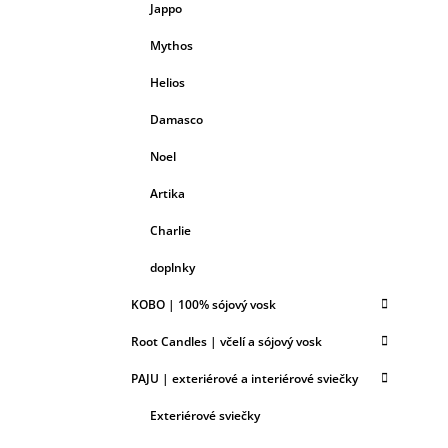
Jappo
Mythos
Helios
Damasco
Noel
Artika
Charlie
doplnky
KOBO | 100% sójový vosk
Root Candles | včelí a sójový vosk
PAJU | exteriérové a interiérové sviečky
Exteriérové sviečky