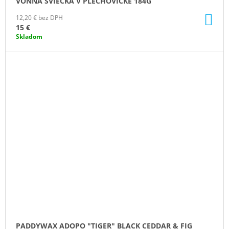
VONNÁ SVIEČKA V PLECHOVIČKE 184G
DO
12,20 € bez DPH
KO
15 €
Skladom
PADDYWAX ADOPO "TIGER" BLACK CEDDAR & FIG