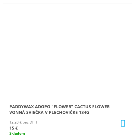
PADDYWAX ADOPO "FLOWER" CACTUS FLOWER
VONNÁ SVIEČKA V PLECHOVIČKE 184G
DO
12,20 € bez DPH
KO
15 €
Skladom