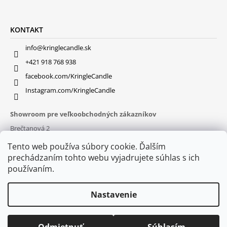
KONTAKT
info@kringlecandle.sk
+421 918 768 938
facebook.com/KringleCandle
Instagram.com/KringleCandle
Showroom pre veľkoobchodných zákazníkov
Brečtanová 2
831 01 Bratislava (
MAPA
)
Tento web používa súbory cookie. Ďalším
Otváracie hodiny
prechádzaním tohto webu vyjadrujete súhlas s ich
pon – pia : 9:30 – 16:00
používaním.
Nastavenie
© 2026 Kringle Candle. Všetky práva vyhradené.