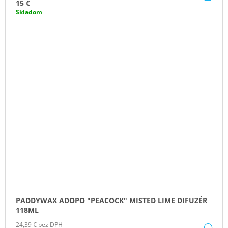
KO
15 €
Skladom
PADDYWAX ADOPO "PEACOCK" MISTED LIME DIFUZÉR
118ML
24,39 € bez DPH