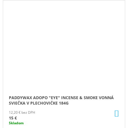
PADDYWAX ADOPO "EYE" INCENSE & SMOKE VONNÁ
SVIEČKA V PLECHOVIČKE 184G
DO
12,20 € bez DPH
KO
15 €
Skladom