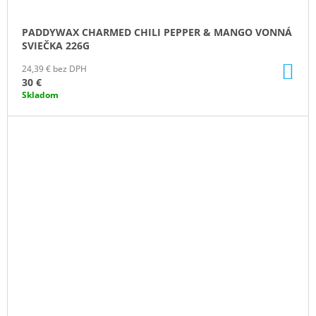
PADDYWAX CHARMED CHILI PEPPER & MANGO VONNÁ
SVIEČKA 226G
DO
24,39 € bez DPH
KO
30 €
Skladom