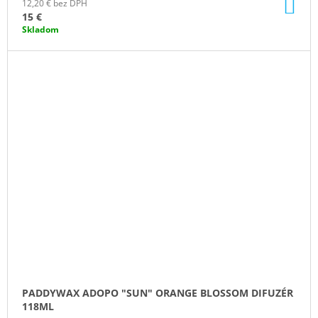
DO
12,20 € bez DPH
KO
15 €
Skladom
PADDYWAX ADOPO "SUN" ORANGE BLOSSOM DIFUZÉR
118ML