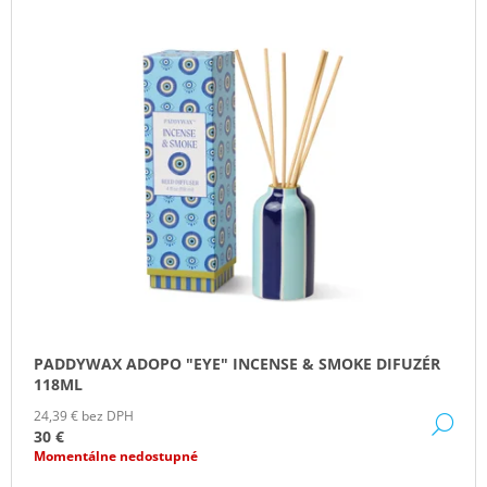
PADDYWAX ADOPO "EYE" INCENSE & SMOKE DIFUZÉR
118ML
24,39 € bez DPH
DE
30 €
Momentálne nedostupné