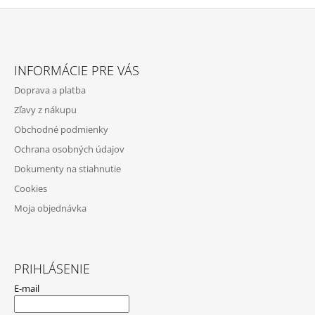
P
R
V
Z
K
Á
Y
INFORMÁCIE PRE VÁS
V
P
Ý
Doprava a platba
Ä
P
Zľavy z nákupu
I
T
S
Obchodné podmienky
I
U
Ochrana osobných údajov
E
Dokumenty na stiahnutie
Cookies
Moja objednávka
PRIHLÁSENIE
E-mail