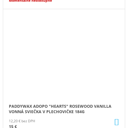
Momentálne nedostupné
PADDYWAX ADOPO "HEARTS" ROSEWOOD VANILLA
VONNÁ SVIEČKA V PLECHOVIČKE 184G
DO
12,20 € bez DPH
KO
15 €