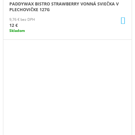
PADDYWAX BISTRO STRAWBERRY VONNÁ SVIEČKA V
PLECHOVIČKE 127G
DO
9,76 € bez DPH
KO
12 €
Skladom