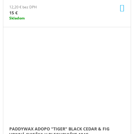
DO
12,20 € bez DPH
KO
15 €
Skladom
PADDYWAX ADOPO "TIGER" BLACK CEDAR & FIG