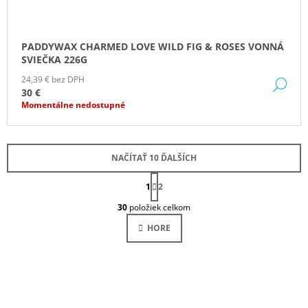
PADDYWAX CHARMED LOVE WILD FIG & ROSES VONNÁ
SVIEČKA 226G
24,39 € bez DPH
DE
30 €
Momentálne nedostupné
NAČÍTAŤ 10 ĎALŠÍCH
S
1
T
2
O
R
30
položiek celkom
Á
V
N
L
HORE
K
Á
O
D
V
A
A
N
C
I
I
E
E