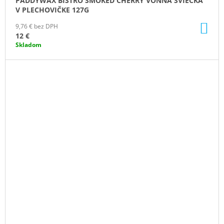
PADDYWAX BISTRO SMOKED CHERRY VONNÁ SVIEČKA
V PLECHOVIČKE 127G
DO
9,76 € bez DPH
KO
12 €
Skladom