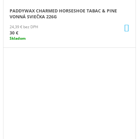
PADDYWAX CHARMED HORSESHOE TABAC & PINE
VONNÁ SVIEČKA 226G
DO
24,39 € bez DPH
KO
30 €
Skladom