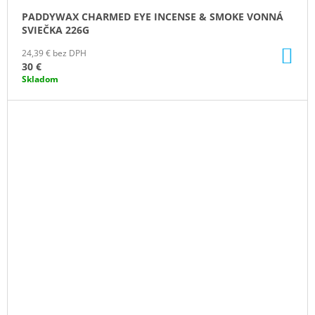
PADDYWAX CHARMED EYE INCENSE & SMOKE VONNÁ
SVIEČKA 226G
DO
24,39 € bez DPH
KO
30 €
Skladom