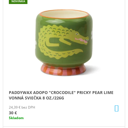
NOVINKA
Ý
M
E
P
I
PADDYWAX
S
CABANA
BORA
P
BORA
R
VONNÁ
SVIEČKA
O
184G
D
20
U
€
K
T
O
PADDYWAX ADOPO "CROCODILE" PRICKY PEAR LIME
V
VONNÁ SVIEČKA 8 OZ./226G
DO
24,39 € bez DPH
KO
30 €
Skladom