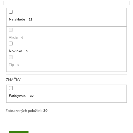
E
Á
P
J
Na sklade
22
R
S
O
Ť
D
?
Akcia
0
U
K
Novinka
3
T
Tip
0
O
HĽADAŤ
V
ZNAČKY
O
Paddywax
30
D
P
O
Zobrazených položiek:
30
R
Ú
Č
V
A