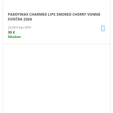
PADDYWAX CHARMED LIPS SMOKED CHERRY VONNÁ
SVIEČKA 226G
DO
24,39 € bez DPH
KO
30 €
Skladom