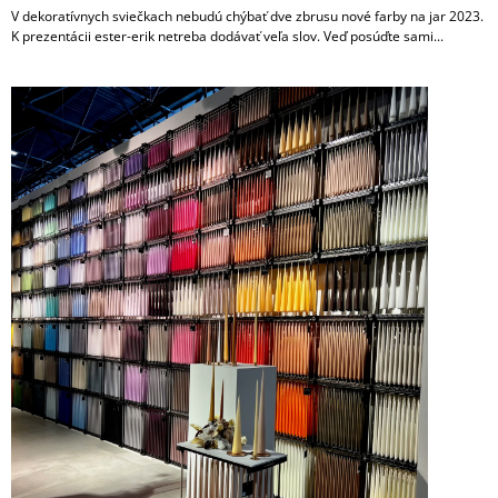
V dekoratívnych sviečkach nebudú chýbať dve zbrusu nové farby na jar 2023.
K prezentácii ester-erik netreba dodávať veľa slov. Veď posúďte sami...