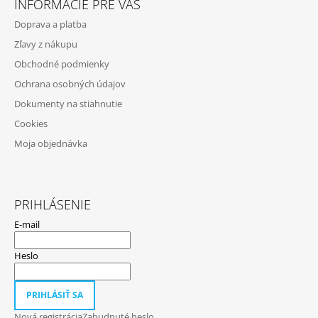
INFORMÁCIE PRE VÁS
P
Doprava a platba
Ä
Zľavy z nákupu
T
Obchodné podmienky
I
Ochrana osobných údajov
E
Dokumenty na stiahnutie
Cookies
Moja objednávka
PRIHLÁSENIE
E-mail
Heslo
PRIHLÁSIŤ SA
Nová registrácia
Zabudnuté heslo