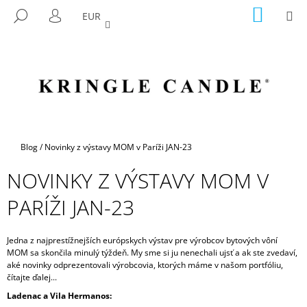
K
Prejsť
NÁKU
M
HĽADAŤ
EUR
na
KOŠÍK
O
PRIHLÁSENIE
SPÄŤ
SPÄŤ
obsah
Š
Í
Č
K
O
P
O
T
Domov
Blog
/
Novinky z výstavy MOM v Paríži JAN-23
R
NOVINKY Z VÝSTAVY MOM V
E
B
PARÍŽI JAN-23
U
J
Jedna z najprestížnejších európskych výstav pre výrobcov bytových vôní
E
MOM sa skončila minulý týždeň. My sme si ju nenechali ujsť a ak ste zvedaví,
aké novinky odprezentovali výrobcovia, ktorých máme v našom portfóliu,
T
čítajte ďalej...
E
Ladenac a Vila Hermanos:
N