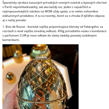
Španielsky výrobca luxusných prírodných vonných sviečok a bytových vôní bol
Á
v Paríži neprehliadnuteľný, tak ako každý raz. Jeden z najväčších a
J
najimpozantnejších stánkov na MOM vždy upúta, a to nielen milovníkov
exkluzívnych produktov. A tu sú novinky, ktoré sa o zhruba 8 týždňov objavia
S
aj v našej ponuke:
Ť
1. Bois de Russie - ikonické vajíčka pripomínajúce klenoty od Fabergého, sa
?
rozrástli o nové vajíčko strednej veľkosti. 450g prírodného vosku v kombinácii
s parfumom CUIR je novo odliate do zlatej nádoby posiatej ozdobnými
kamienkami.
HĽADAŤ
O
D
P
O
R
Ú
Č
A