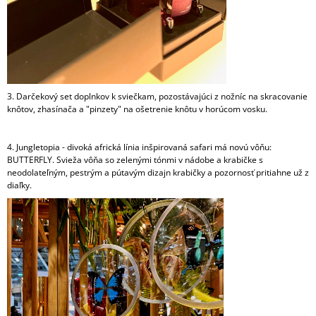
3. Darčekový set doplnkov k sviečkam, pozostávajúci z nožníc na skracovanie
knôtov, zhasínača a "pinzety" na ošetrenie knôtu v horúcom vosku.
4. Jungletopia - divoká africká línia inšpirovaná safari má novú vôňu:
BUTTERFLY. Svieža vôňa so zelenými tónmi v nádobe a krabičke s
neodolateľným, pestrým a pútavým dizajn krabičky a pozornosť pritiahne už z
diaľky.