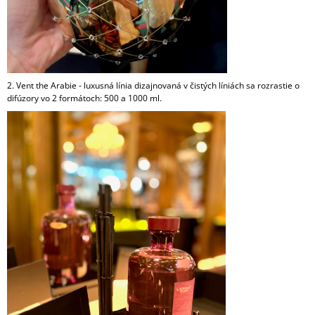
M
E
KRINGLE
CANDLE
GREY
2. Vent the Arabie - luxusná línia dizajnovaná v čistých líniách sa rozrastie o
VONNÁ
difúzory vo 2 formátoch: 500 a 1000 ml.
SVIEČKA
VEĽKÁ
2-
KNÔTOVÁ
(624
G)
36,90
€