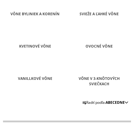
Á
J
VÔNE BYLINIEK A KORENÍN
SVIEŽE A ĽAHKÉ VÔNE
S
Ť
?
KVETINOVÉ VÔNE
OVOCNÉ VÔNE
HĽADAŤ
VANILLKOVÉ VÔNE
VÔNE V 3-KNÔTOVÝCH
SVIEČKACH
O
R
D
Radiť podľa:
ABECEDNE
P
A
O
D
R
E
Ú
Č
N
A