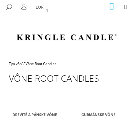
K
Prejsť
NÁKU
M
HĽADAŤ
EUR
na
KOŠÍK
O
PRIHLÁSENIE
SPÄŤ
SPÄŤ
obsah
Š
Í
Č
K
O
P
O
T
Domov
Typ vôní
/
Vône Root Candles
R
VÔNE ROOT CANDLES
E
B
U
J
E
DREVITÉ A PÁNSKE VÔNE
GURMÁNSKE VÔNE
T
E
N