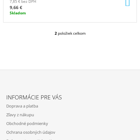
DO
7,85 € bez DPH
KO
9,66 €
Skladom
2
položiek celkom
O
V
L
Á
D
A
C
I
E
Z
P
Á
R
INFORMÁCIE PRE VÁS
P
V
Doprava a platba
K
Ä
Y
Zľavy z nákupu
T
V
Obchodné podmienky
Ý
I
P
Ochrana osobných údajov
E
I