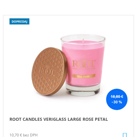
V
DOPREDAJ
Ý
P
I
S
P
R
O
D
U
K
18,80 €
–30 %
T
O
ROOT CANDLES VERIGLASS LARGE ROSE PETAL
V
DO
10,70 € bez DPH