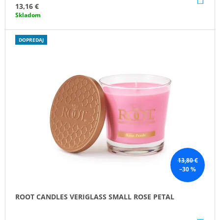
KO
13,16 €
Skladom
DOPREDAJ
13,80 €
–30 %
ROOT CANDLES VERIGLASS SMALL ROSE PETAL