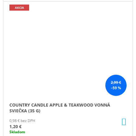
AKCIA
2,99 €
–59 %
COUNTRY CANDLE APPLE & TEAKWOOD VONNÁ
SVIEČKA (35 G)
DO
0,98 € bez DPH
KO
1,20 €
Skladom