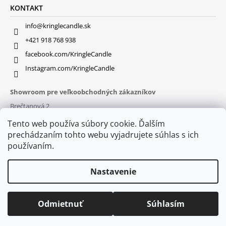
KONTAKT
info@kringlecandle.sk
+421 918 768 938
facebook.com/KringleCandle
Instagram.com/KringleCandle
Showroom pre veľkoobchodných zákazníkov
Brečtanová 2
831 01 Bratislava (
MAPA
)
Tento web používa súbory cookie. Ďalším
Otváracie hodiny
prechádzaním tohto webu vyjadrujete súhlas s ich
pon – pia : 9:30 – 16:00
používaním.
Nastavenie
Odmietnuť
Súhlasím
© 2026 Kringle Candle. Všetky práva vyhradené.
Vytvoril Shoptet