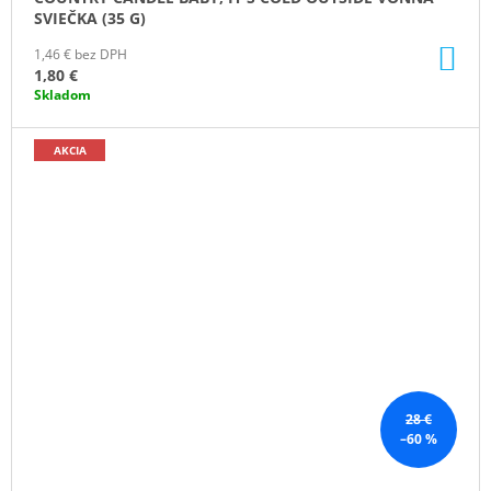
SVIEČKA (35 G)
DO
1,46 € bez DPH
KO
1,80 €
Skladom
AKCIA
28 €
–60 %