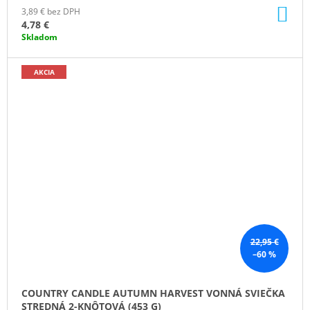
DO
3,89 € bez DPH
KO
4,78 €
Skladom
AKCIA
22,95 €
–60 %
COUNTRY CANDLE AUTUMN HARVEST VONNÁ SVIEČKA
STREDNÁ 2-KNÔTOVÁ (453 G)