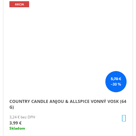
AKCIA
5,70 €
–30 %
COUNTRY CANDLE ANJOU & ALLSPICE VONNÝ VOSK (64
G)
DO
3,24 € bez DPH
KO
3,99 €
Skladom