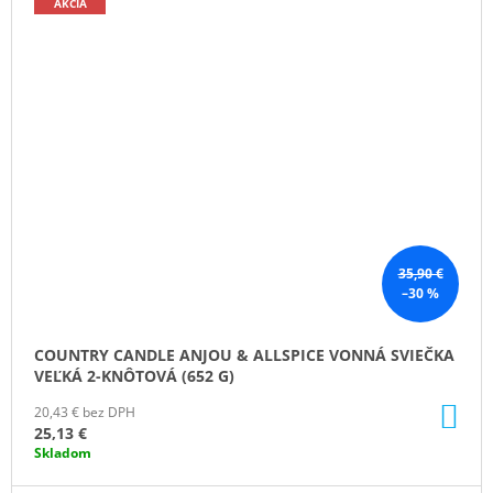
AKCIA
35,90 €
–30 %
COUNTRY CANDLE ANJOU & ALLSPICE VONNÁ SVIEČKA
VEĽKÁ 2-KNÔTOVÁ (652 G)
DO
20,43 € bez DPH
KO
25,13 €
Skladom