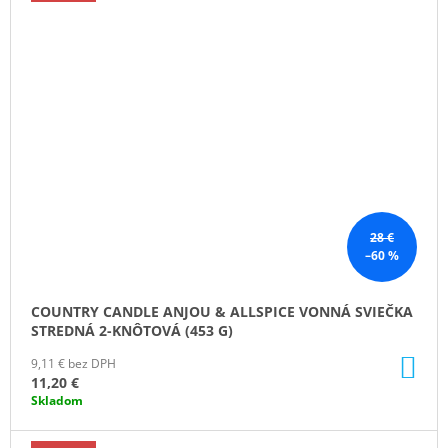
28 €
–60 %
COUNTRY CANDLE ANJOU & ALLSPICE VONNÁ SVIEČKA
STREDNÁ 2-KNÔTOVÁ (453 G)
DO
9,11 € bez DPH
KO
11,20 €
Skladom