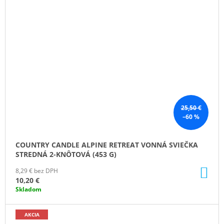
25,50 €
–60 %
COUNTRY CANDLE ALPINE RETREAT VONNÁ SVIEČKA
STREDNÁ 2-KNÔTOVÁ (453 G)
DO
8,29 € bez DPH
KO
10,20 €
Skladom
AKCIA