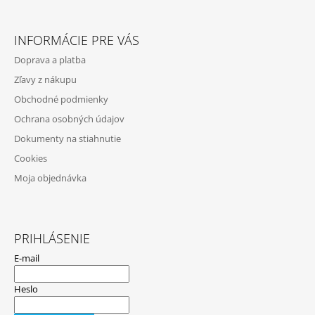
V
Z
K
Á
Y
INFORMÁCIE PRE VÁS
V
P
Ý
Doprava a platba
Ä
P
Zľavy z nákupu
I
T
S
Obchodné podmienky
I
U
Ochrana osobných údajov
E
Dokumenty na stiahnutie
Cookies
Moja objednávka
PRIHLÁSENIE
E-mail
Heslo