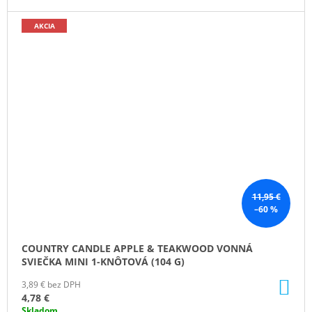
AKCIA
11,95 €
–60 %
COUNTRY CANDLE APPLE & TEAKWOOD VONNÁ
SVIEČKA MINI 1-KNÔTOVÁ (104 G)
DO
3,89 € bez DPH
KO
4,78 €
Skladom