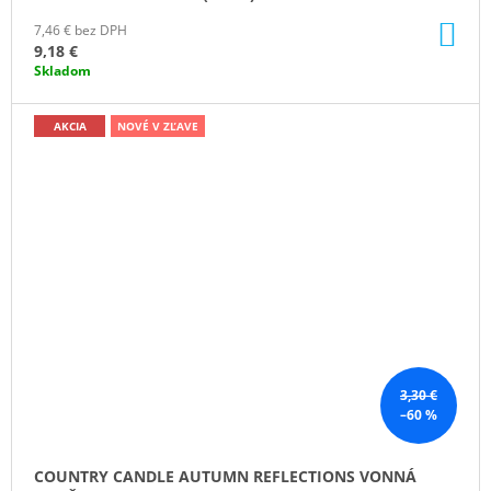
DO
7,46 € bez DPH
KO
9,18 €
Skladom
AKCIA
NOVÉ V ZĽAVE
3,30 €
–60 %
COUNTRY CANDLE AUTUMN REFLECTIONS VONNÁ