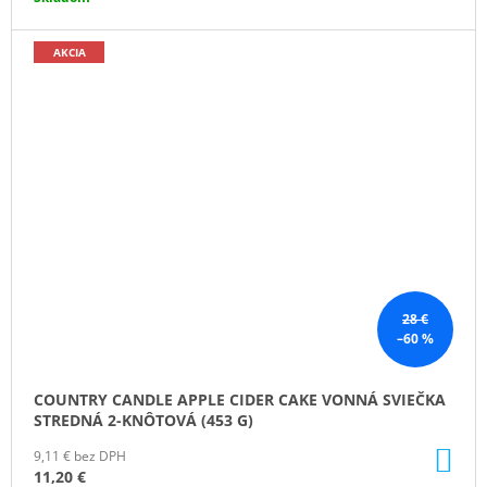
AKCIA
28 €
–60 %
COUNTRY CANDLE APPLE CIDER CAKE VONNÁ SVIEČKA
STREDNÁ 2-KNÔTOVÁ (453 G)
DO
9,11 € bez DPH
KO
11,20 €