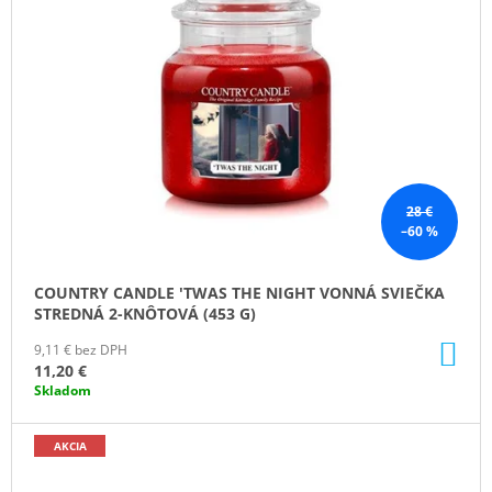
M
E
VOLUSPA
JAPONICA
FORAGED
WILDBERRY
LARGE
JAR
VONNÁ
28 €
SVIEČKA
–60 %
(18OZ
/
510G)
COUNTRY CANDLE 'TWAS THE NIGHT VONNÁ SVIEČKA
51
STREDNÁ 2-KNÔTOVÁ (453 G)
€
DO
9,11 € bez DPH
KO
11,20 €
Skladom
AKCIA