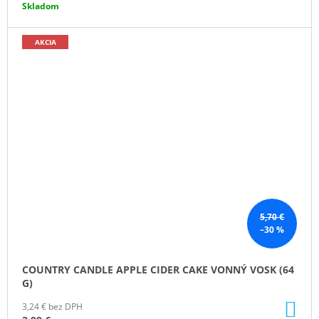
Skladom
AKCIA
5,70 €
–30 %
COUNTRY CANDLE APPLE CIDER CAKE VONNÝ VOSK (64
G)
DO
3,24 € bez DPH
KO