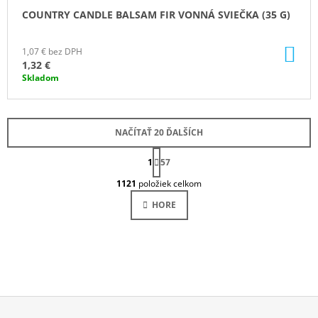
COUNTRY CANDLE BALSAM FIR VONNÁ SVIEČKA (35 G)
DO
1,07 € bez DPH
KO
1,32 €
Skladom
NAČÍTAŤ 20 ĎALŠÍCH
S
1
T
57
O
R
1121
položiek celkom
Á
V
N
L
HORE
K
Á
O
D
V
A
A
N
C
I
I
E
E
P
R