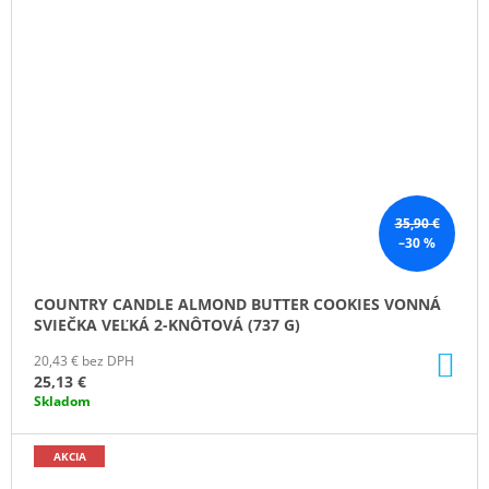
35,90 €
–30 %
COUNTRY CANDLE ALMOND BUTTER COOKIES VONNÁ
SVIEČKA VEĽKÁ 2-KNÔTOVÁ (737 G)
DO
20,43 € bez DPH
KO
25,13 €
Skladom
AKCIA