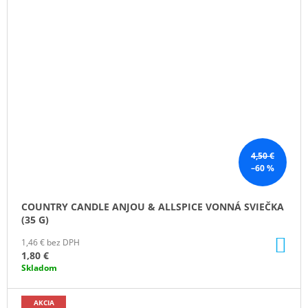
4,50 €
–60 %
COUNTRY CANDLE ANJOU & ALLSPICE VONNÁ SVIEČKA
(35 G)
DO
1,46 € bez DPH
KO
1,80 €
Skladom
AKCIA