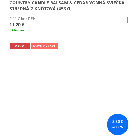
COUNTRY CANDLE BALSAM & CEDAR VONNÁ SVIEČKA
STREDNÁ 2-KNÔTOVÁ (453 G)
DO
9,11 € bez DPH
KO
11,20 €
Skladom
AKCIA
NOVÉ V ZĽAVE
3,30 €
–60 %