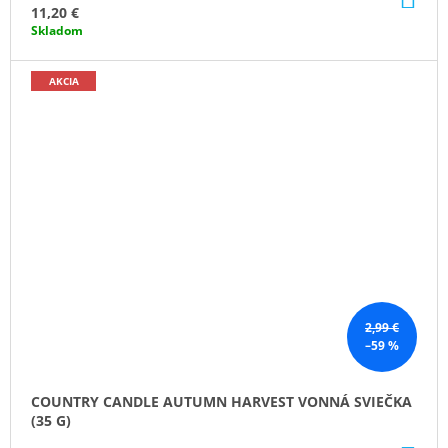
KO
11,20 €
Skladom
AKCIA
2,99 €
–59 %
COUNTRY CANDLE AUTUMN HARVEST VONNÁ SVIEČKA
(35 G)