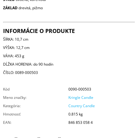
ZÁKLAD
drevitá, pižmo
INFORMÁCIE O PRODUKTE
ŠÍRKA: 10,7 cm
VÝŠKA: 12,7 cm
VÁHA: 453 g
DĹŽKA HORENIA: do 90 hodín
ČÍSLO: 0089-000503
Kód
0090-000503
Meno značky
:
Kringle Candle
Kategória
:
Country Candle
Hmotnosť
:
0.815 kg
EAN
:
846 853 058 4