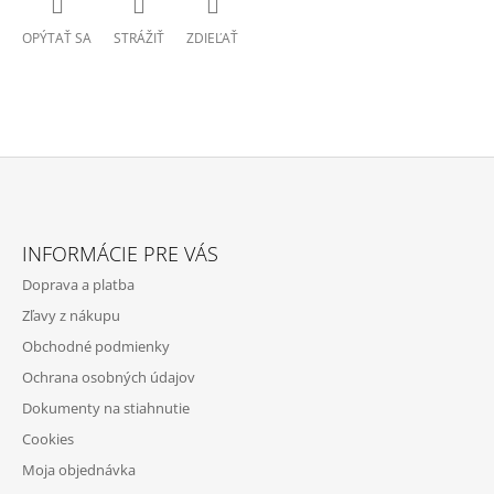
OPÝTAŤ SA
STRÁŽIŤ
ZDIEĽAŤ
Z
Á
INFORMÁCIE PRE VÁS
P
Doprava a platba
Ä
Zľavy z nákupu
T
Obchodné podmienky
I
Ochrana osobných údajov
E
Dokumenty na stiahnutie
Cookies
Moja objednávka