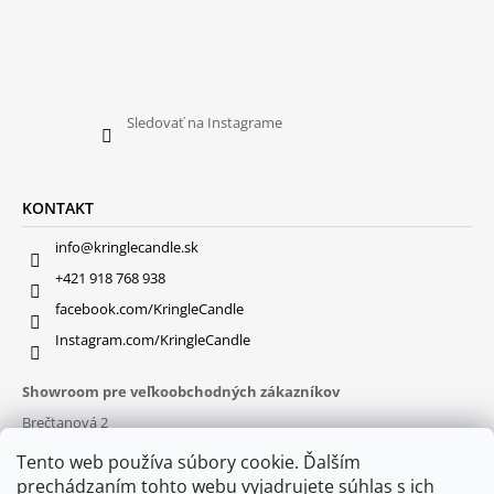
Sledovať na Instagrame
KONTAKT
info@kringlecandle.sk
+421 918 768 938
facebook.com/KringleCandle
Instagram.com/KringleCandle
Showroom pre veľkoobchodných zákazníkov
Brečtanová 2
831 01 Bratislava (
MAPA
)
Tento web používa súbory cookie. Ďalším
Otváracie hodiny
prechádzaním tohto webu vyjadrujete súhlas s ich