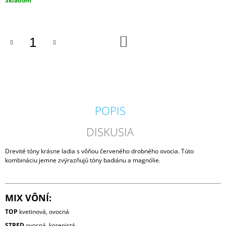
Skladom
M
cena:
E
DO
PADDYWAX
KOŠÍKA
CABANA
BORA
BORA
VONNÁ
SVIEČKA
184G
20
POPIS
€
DISKUSIA
Drevité tóny krásne ladia s vôňou červeného drobného ovocia. Túto
kombináciu jemne zvýrazňujú tóny badiánu a magnólie.
MIX VÔNÍ:
TOP
kvetinová, ovocná
STRED
ovocná, korenistá