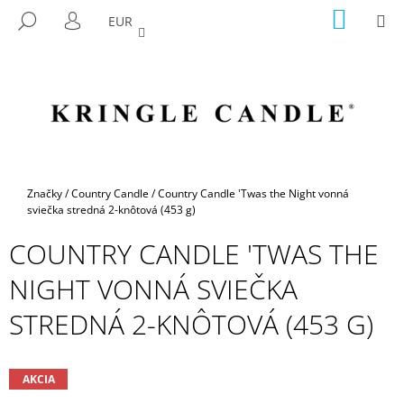
K
Prejsť
NÁKU
M
HĽADAŤ
EUR
na
KOŠÍK
O
PRIHLÁSENIE
SPÄŤ
SPÄŤ
obsah
Š
Í
Č
K
O
P
O
T
Domov
Značky
/
Country Candle
/
Country Candle 'Twas the Night vonná
R
sviečka stredná 2-knôtová (453 g)
E
COUNTRY CANDLE 'TWAS THE
B
NIGHT VONNÁ SVIEČKA
U
J
STREDNÁ 2-KNÔTOVÁ (453 G)
E
T
E
AKCIA
N