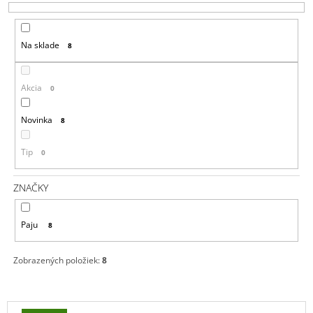
E
Á
P
J
Na sklade
8
R
S
O
Ť
D
?
Akcia
0
U
K
Novinka
8
T
Tip
0
O
HĽADAŤ
V
ZNAČKY
O
Paju
8
D
P
O
Zobrazených položiek:
8
R
Ú
Č
V
A