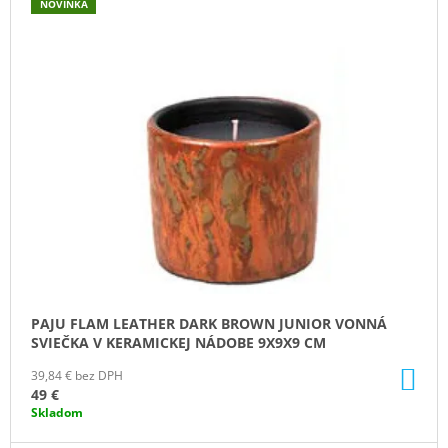
NOVINKA
Ý
M
E
P
I
VILA
S
HERMANOS
APOTHECARY
P
PATCHOULI
R
&
VANILLA
O
DIFÚZOR
D
100
ML
U
16,90
K
€
T
O
PAJU FLAM LEATHER DARK BROWN JUNIOR VONNÁ
V
SVIEČKA V KERAMICKEJ NÁDOBE 9X9X9 CM
DO
39,84 € bez DPH
KO
49 €
Skladom