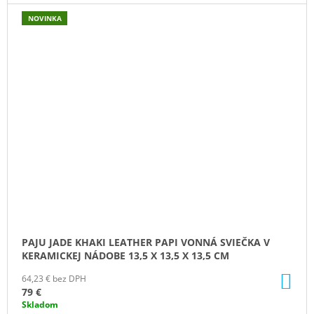
NOVINKA
PAJU JADE KHAKI LEATHER PAPI VONNÁ SVIEČKA V
KERAMICKEJ NÁDOBE 13,5 X 13,5 X 13,5 CM
DO
64,23 € bez DPH
KO
79 €
Skladom