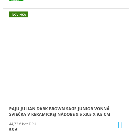
NOVINKA
PAJU JULIAN DARK BROWN SAGE JUNIOR VONNÁ
SVIEČKA V KERAMICKEJ NÁDOBE 9,5 X9,5 X 9,5 CM
DO
44,72 € bez DPH
KO
55 €