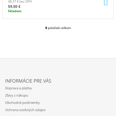
DO
48,37 € bez DPH
KO
59,50 €
Skladom
8
položiek celkom
O
V
L
Á
D
A
C
I
E
Z
P
Á
R
INFORMÁCIE PRE VÁS
P
V
Doprava a platba
K
Ä
Y
Zľavy z nákupu
T
V
Obchodné podmienky
Ý
I
P
Ochrana osobných údajov
E
I