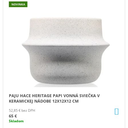
NOVINKA
PAJU HACE HERITAGE PAPI VONNÁ SVIEČKA V
KERAMICKEJ NÁDOBE 12X12X12 CM
DO
52,85 € bez DPH
KO
65 €
Skladom