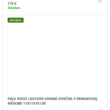
KO
115 €
Skladom
NOVINKA
PAJU ROSIE LEATHER VONNÁ SVIEČKA V KERAMICKEJ
NÁDOBE 11X11X10 CM