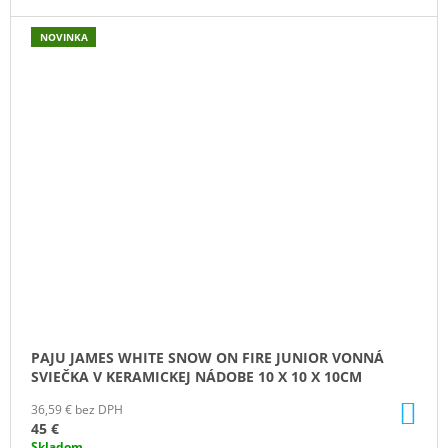
NOVINKA
PAJU JAMES WHITE SNOW ON FIRE JUNIOR VONNÁ
SVIEČKA V KERAMICKEJ NÁDOBE 10 X 10 X 10CM
DO
36,59 € bez DPH
KO
45 €
Skladom