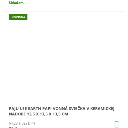
Skladom
NOVINKA
PAJU LEE EARTH PAPI VONNÁ SVIEČKA V KERAMICKEJ
NÁDOBE 13,5 X 13,5 X 13,5 CM
DO
64,23 € bez DPH
KO