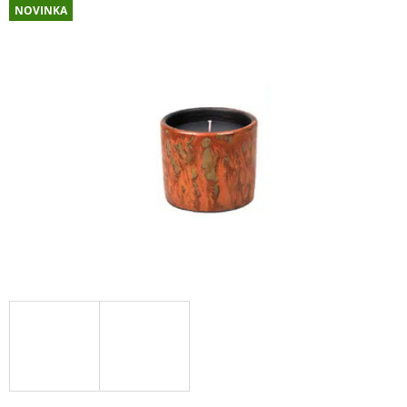
NOVINKA
Á
J
S
Ť
?
HĽADAŤ
O
D
P
O
R
Ú
Č
A