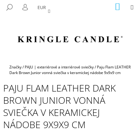
K
Prejsť
NÁKU
M
HĽADAŤ
EUR
na
KOŠÍK
O
PRIHLÁSENIE
SPÄŤ
SPÄŤ
obsah
Š
Í
Č
K
O
P
O
T
Domov
Značky
/
PAJU | exteriérové a interiérové sviečky
/
Paju Flam LEATHER
R
Dark Brown Junior vonná sviečka v keramickej nádobe 9x9x9 cm
E
PAJU FLAM LEATHER DARK
B
BROWN JUNIOR VONNÁ
U
J
SVIEČKA V KERAMICKEJ
E
NÁDOBE 9X9X9 CM
T
E
N