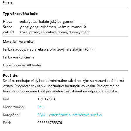
9cm
Typ vône: vôňa kože
Hlava
eukalyptus, kalábrijský bergamot
Srdce
ylang-ylang, cyklámen, kašmír, levanduľa
Základ
koža, pižmo, santalové drevo, dubový mach
Materiál: keramika
Farba nádoby: viacfarebná s oranžovými a zlatými tónmi
Farba vosku: čierna
Doba horenia: 40 hodín
Použitie:
Sviečku nechajte vždy horieť minimálne tak dlho, kým sa roztaví celá horná
vrstva. Predídete tak vzniku nežiaduceho tunelu vo vosku. Pre optimálne
horenie odporúčame knôt pravidelne zastrihávať na odporúčanú dĺžku.
Kód
1PJ0175ZB
Meno značky
:
Paju
Kategória
:
PAJU | exteriérové a interiérové sviečky
EAN
:
036336755376