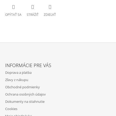
OPÝTAŤ SA
STRÁŽIŤ
ZDIEĽAŤ
Z
Á
INFORMÁCIE PRE VÁS
P
Doprava a platba
Ä
Zľavy z nákupu
T
Obchodné podmienky
I
Ochrana osobných údajov
E
Dokumenty na stiahnutie
Cookies
Moja objednávka