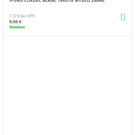
IPURO CLASSIC BLANC TEKUTÉ MYDLO 250ML
DO
7,72 € bez DPH
KO
9,50 €
Skladom