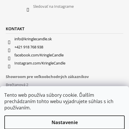
Sledovať na Instagrame
KONTAKT
info@kringlecandle.sk
+421 918 768 938
facebook.com/KringleCandle
Instagram.com/KringleCandle
Showroom pre veľkoobchodných zákazníkov
Brečtanová 2
831 01 Bratislava (
MAPA
)
Tento web používa súbory cookie. Ďalším
Otváracie hodiny
prechádzaním tohto webu vyjadrujete súhlas s ich
pon – pia : 9:30 – 16:00
používaním.
Nastavenie