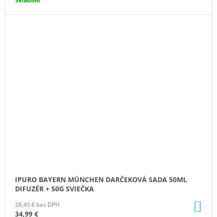
Skladom
IPURO BAYERN MÜNCHEN DARČEKOVÁ SADA 50ML
DIFUZÉR + 50G SVIEČKA
DO
28,45 € bez DPH
KO
34,99 €