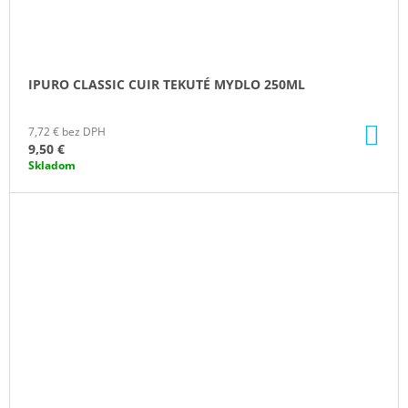
IPURO CLASSIC CUIR TEKUTÉ MYDLO 250ML
DO
7,72 € bez DPH
KO
9,50 €
Skladom