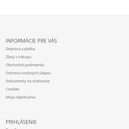
I
I
E
E
P
R
V
Z
K
Á
Y
INFORMÁCIE PRE VÁS
V
P
Ý
Doprava a platba
Ä
P
Zľavy z nákupu
I
T
S
Obchodné podmienky
I
U
Ochrana osobných údajov
E
Dokumenty na stiahnutie
Cookies
Moja objednávka
PRIHLÁSENIE