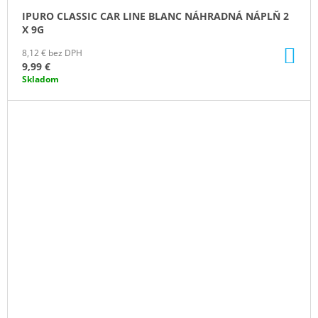
IPURO CLASSIC CAR LINE BLANC NÁHRADNÁ NÁPLŇ 2
X 9G
DO
8,12 € bez DPH
KO
9,99 €
Skladom