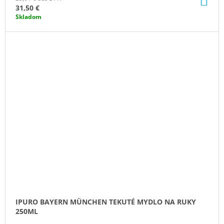
KO
31,50 €
Skladom
IPURO BAYERN MÜNCHEN TEKUTÉ MYDLO NA RUKY
250ML