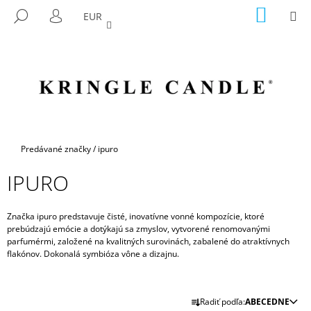
K
Prejsť
NÁKU
M
HĽADAŤ
EUR
na
KOŠÍK
O
PRIHLÁSENIE
SPÄŤ
SPÄŤ
obsah
Š
Í
Č
K
O
P
O
T
Domov
Predávané značky
/
ipuro
R
IPURO
E
B
U
Značka ipuro predstavuje čisté, inovatívne vonné kompozície, ktoré
prebúdzajú emócie a dotýkajú sa zmyslov, vytvorené renomovanými
J
parfumérmi, založené na kvalitných surovinách, zabalené do atraktívnych
E
flakónov.
Dokonalá symbióza vône a dizajnu.
T
E
R
Radiť podľa:
ABECEDNE
N