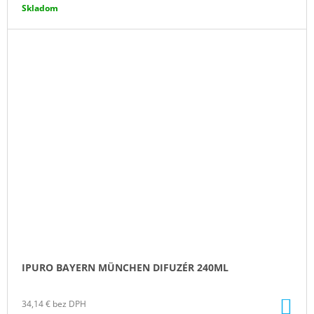
Skladom
IPURO BAYERN MÜNCHEN DIFUZÉR 240ML
DO
34,14 € bez DPH
KO