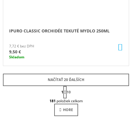
IPURO CLASSIC ORCHIDÉE TEKUTÉ MYDLO 250ML
DO
7,72 € bez DPH
KO
9,50 €
Skladom
NAČÍTAŤ 20 ĎALŠÍCH
S
1
T
10
O
R
181
položiek celkom
Á
V
N
L
HORE
K
Á
O
D
V
A
A
N
C