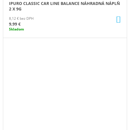
IPURO CLASSIC CAR LINE BALANCE NÁHRADNÁ NÁPLŇ
2 X 9G
DO
8,12 € bez DPH
KO
9,99 €
Skladom