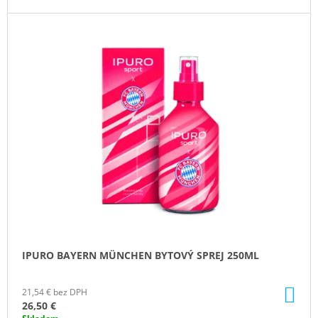
M
E
COUNTRY
CANDLE
COFFEE
SHOP
VONNÁ
SVIEČKA
(35
G)
1,80
€
Pôvodne:
4,50
€
IPURO BAYERN MÜNCHEN BYTOVÝ SPREJ 250ML
DO
21,54 € bez DPH
KO
26,50 €