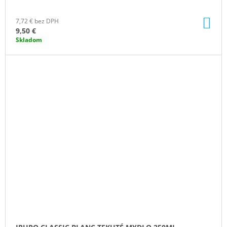
DO
7,72 € bez DPH
KO
9,50 €
Skladom