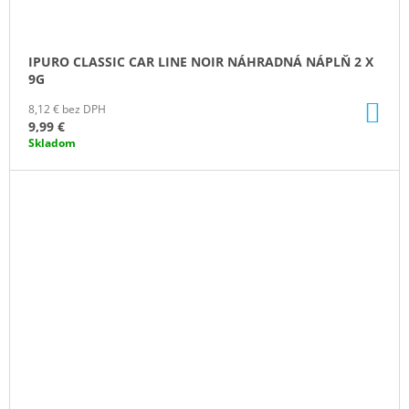
IPURO CLASSIC CAR LINE NOIR NÁHRADNÁ NÁPLŇ 2 X
9G
DO
8,12 € bez DPH
KO
9,99 €
Skladom