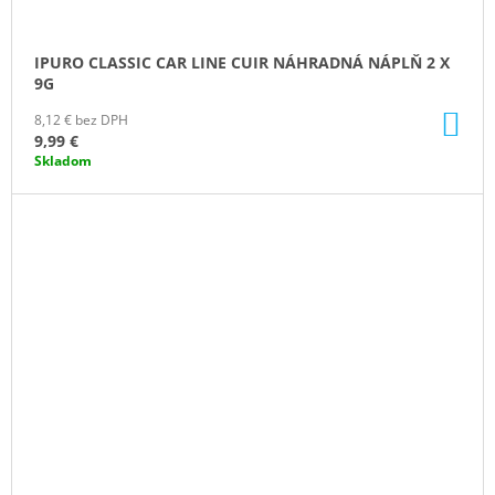
IPURO CLASSIC CAR LINE CUIR NÁHRADNÁ NÁPLŇ 2 X
9G
DO
8,12 € bez DPH
KO
9,99 €
Skladom