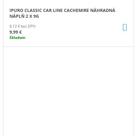
IPURO CLASSIC CAR LINE CACHEMIRE NÁHRADNÁ
NÁPLŇ 2 X 9G
DO
8,12 € bez DPH
KO
9,99 €
Skladom