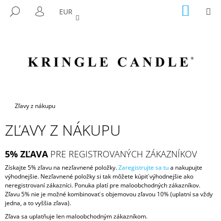
K
Prejsť
NÁKU
M
HĽADAŤ
EUR
na
KOŠÍK
O
PRIHLÁSENIE
SPÄŤ
SPÄŤ
obsah
Š
Í
Č
K
O
P
O
T
Domov
Zľavy z nákupu
R
ZĽAVY Z NÁKUPU
E
B
5% ZĽAVA
PRE REGISTROVANÝCH ZÁKAZNÍKOV
U
J
Získajte 5% zľavu na nezľavnené položky.
Zaregistrujte sa tu
a nakupujte
výhodnejšie. Nezľavnené položky si tak môžete kúpiť výhodnejšie ako
E
neregistrovaní zákazníci. Ponuka platí pre maloobchodných zákazníkov.
T
Zľavu 5% nie je možné kombinovať s objemovou zľavou 10% (uplatní sa vždy
jedna, a to vyššia zľava).
E
Zľava sa uplatňuje len maloobchodným zákazníkom.
N