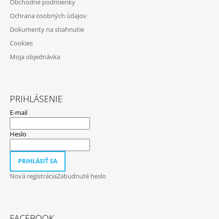
Obchodné podmienky
I
M
Ochrana osobných údajov
E
E
Dokumenty na stiahnutie
VOLUSPA
Cookies
JAPONICA
FORAGED
Moja objednávka
WILDBERRY
LARGE
JAR
VONNÁ
SVIEČKA
PRIHLÁSENIE
(18OZ
E-mail
/
510G)
Heslo
51
€
PRIHLÁSIŤ SA
Nová registrácia
Zabudnuté heslo
FACEBOOK