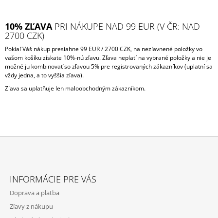
Á
J
10% ZĽAVA
PRI NÁKUPE NAD 99 EUR (V ČR: NAD
S
2700 CZK)
Ť
Pokiaľ Váš nákup presiahne 99 EUR / 2700 CZK, na nezľavnené položky vo
vašom košíku získate 10%-nú zľavu. Zľava neplatí na vybrané položky a nie je
?
možné ju kombinovať so zľavou 5% pre registrovaných zákazníkov (uplatní sa
vždy jedna, a to vyššia zľava).
Zľava sa uplatňuje len maloobchodným zákazníkom.
HĽADAŤ
O
Z
D
P
Á
INFORMÁCIE PRE VÁS
O
P
R
Doprava a platba
Ä
Ú
Zľavy z nákupu
Č
T
A