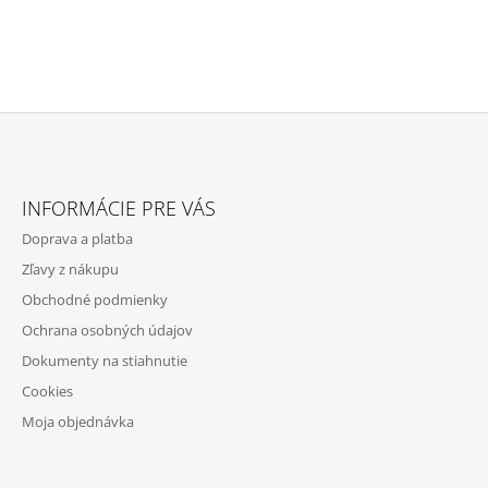
D
V
A
A
N
C
I
I
E
E
P
R
V
Z
K
Á
Y
INFORMÁCIE PRE VÁS
V
P
Ý
Doprava a platba
Ä
P
Zľavy z nákupu
I
T
S
Obchodné podmienky
I
U
Ochrana osobných údajov
E
Dokumenty na stiahnutie
Cookies
Moja objednávka