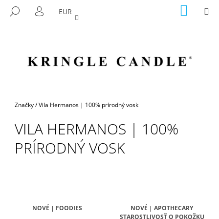
K
Prejsť
NÁKU
M
HĽADAŤ
EUR
na
KOŠÍK
O
PRIHLÁSENIE
SPÄŤ
SPÄŤ
obsah
Š
Í
Č
K
O
P
O
T
Domov
Značky
/
Vila Hermanos | 100% prírodný vosk
R
VILA HERMANOS | 100%
E
B
PRÍRODNÝ VOSK
U
J
E
T
E
NOVÉ | FOODIES
NOVÉ | APOTHECARY
N
STAROSTLIVOSŤ O POKOŽKU