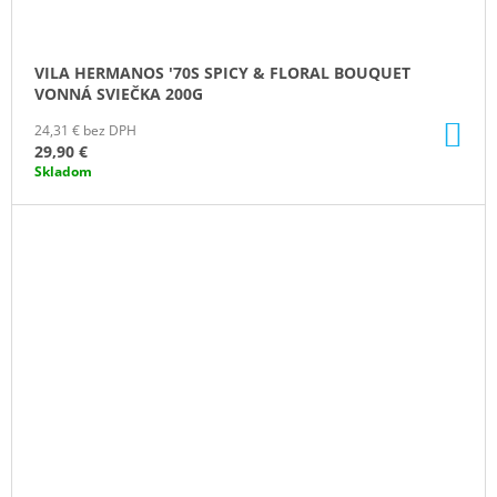
VILA HERMANOS '70S SPICY & FLORAL BOUQUET
VONNÁ SVIEČKA 200G
DO
24,31 € bez DPH
KO
29,90 €
Skladom