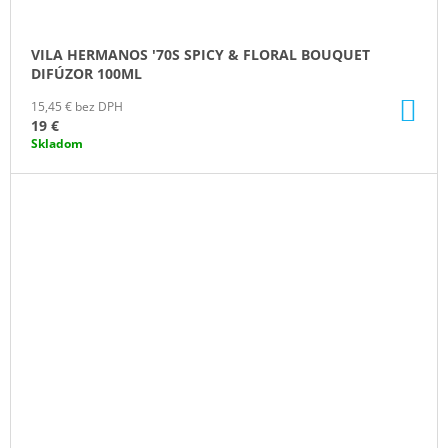
VILA HERMANOS '70S SPICY & FLORAL BOUQUET
DIFÚZOR 100ML
DO
15,45 € bez DPH
KO
19 €
Skladom