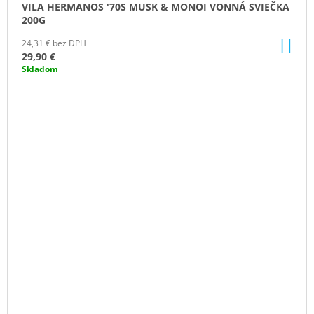
VILA HERMANOS '70S MUSK & MONOI VONNÁ SVIEČKA
200G
DO
24,31 € bez DPH
KO
29,90 €
Skladom