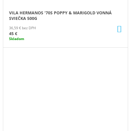
VILA HERMANOS '70S POPPY & MARIGOLD VONNÁ
SVIEČKA 500G
DO
36,59 € bez DPH
KO
45 €
Skladom