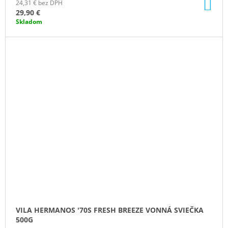
DO
24,31 € bez DPH
KO
29,90 €
Skladom
VILA HERMANOS '70S FRESH BREEZE VONNÁ SVIEČKA
500G