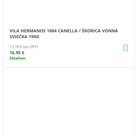
VILA HERMANOS 1884 CANELLA / ŠKORICA VONNÁ
SVIEČKA 190G
DO
13,78 € bez DPH
KO
16,95 €
Skladom