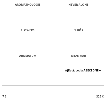
AROMATHOLOGIE
NEVER ALONE
FLOWERS
FLUÓR
AROMATUM
MYANMAR
R
Radiť podľa:
ABECEDNE
A
D
E
N
7
€
329
€
I
E