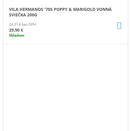
VILA HERMANOS '70S POPPY & MARIGOLD VONNÁ
SVIEČKA 200G
DO
24,31 € bez DPH
KO
29,90 €
Skladom