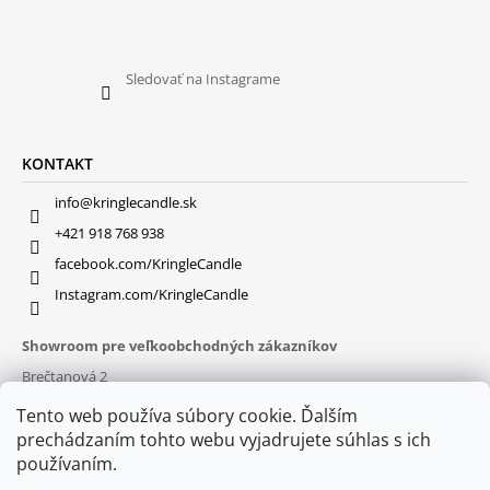
Sledovať na Instagrame
KONTAKT
info@kringlecandle.sk
+421 918 768 938
facebook.com/KringleCandle
Instagram.com/KringleCandle
Showroom pre veľkoobchodných zákazníkov
Brečtanová 2
831 01 Bratislava (
MAPA
)
Tento web používa súbory cookie. Ďalším
Otváracie hodiny
prechádzaním tohto webu vyjadrujete súhlas s ich
pon – pia : 9:30 – 16:00
používaním.