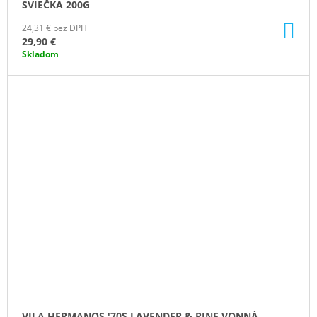
SVIEČKA 200G
DO
24,31 € bez DPH
KO
29,90 €
Skladom
VILA HERMANOS '70S LAVENDER & PINE VONNÁ