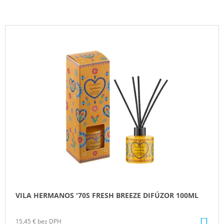
V
Ý
P
I
S
P
R
O
D
U
K
T
O
VILA HERMANOS '70S FRESH BREEZE DIFÚZOR 100ML
V
DO
15,45 € bez DPH