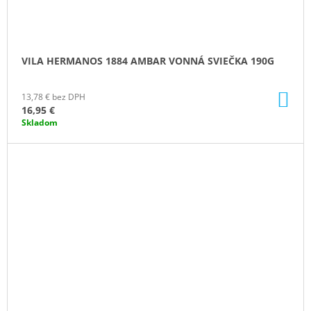
VILA HERMANOS 1884 AMBAR VONNÁ SVIEČKA 190G
DO
13,78 € bez DPH
KO
16,95 €
Skladom