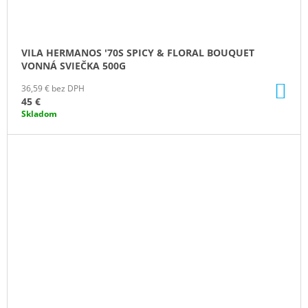
VILA HERMANOS '70S SPICY & FLORAL BOUQUET
VONNÁ SVIEČKA 500G
DO
36,59 € bez DPH
KO
45 €
Skladom