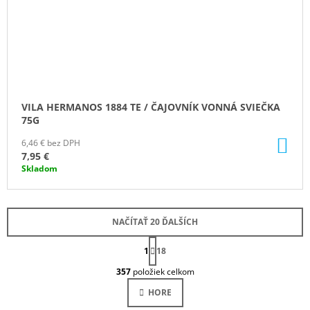
VILA HERMANOS 1884 TE / ČAJOVNÍK VONNÁ SVIEČKA
75G
DO
6,46 € bez DPH
KO
7,95 €
Skladom
NAČÍTAŤ 20 ĎALŠÍCH
S
1
T
18
O
R
357
položiek celkom
Á
V
N
L
HORE
K
Á
O