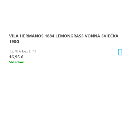
VILA HERMANOS 1884 LEMONGRASS VONNÁ SVIEČKA
190G
DO
13,78 € bez DPH
KO
16,95 €
Skladom