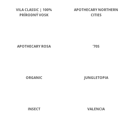
M
E
VILA CLASSIC | 100%
APOTHECARY NORTHERN
PRÍRODNÝ VOSK
CITIES
COUNTRY
CANDLE
COFFEE
SHOP
VONNÁ
APOTHECARY ROSA
'70S
SVIEČKA
(35
G)
1,80
€
Pôvodne:
ORGANIC
JUNGLETOPIA
4,50
€
INSECT
VALENCIA