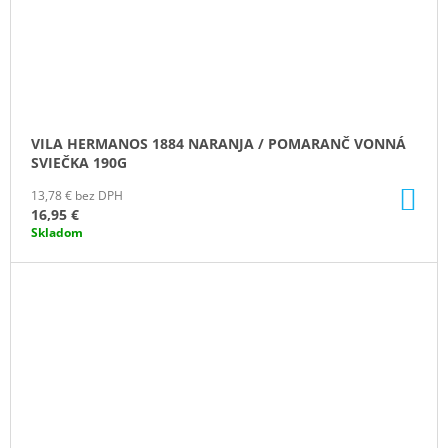
VILA HERMANOS 1884 NARANJA / POMARANČ VONNÁ
SVIEČKA 190G
DO
13,78 € bez DPH
KO
16,95 €
Skladom