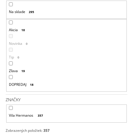
P
Na sklade
295
R
O
D
Akcia
18
U
K
Novinka
0
T
Tip
0
O
V
Zľava
19
DOPREDAJ
18
ZNAČKY
Vila Hermanos
357
Zobrazených položiek:
357