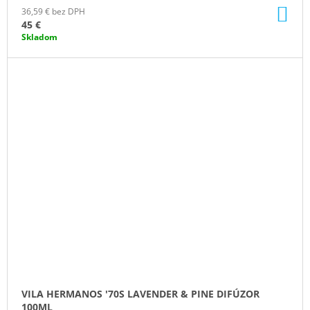
DO
36,59 € bez DPH
KO
45 €
Skladom
VILA HERMANOS '70S LAVENDER & PINE DIFÚZOR
100ML