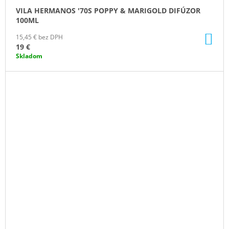
VILA HERMANOS '70S POPPY & MARIGOLD DIFÚZOR
100ML
DO
15,45 € bez DPH
KO
19 €
Skladom