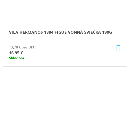
VILA HERMANOS 1884 FIGUE VONNÁ SVIEČKA 190G
DO
13,78 € bez DPH
KO
16,95 €
Skladom