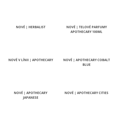
Á
J
S
Ť
NOVÉ | HERBALIST
NOVÉ | TELOVÉ PARFUMY
?
APOTHECARY 100ML
NOVÉ V LÍNII | APOTHECARY
NOVÉ | APOTHECARY COBALT
HĽADAŤ
BLUE
O
D
P
NOVÉ | APOTHECARY
NOVÉ | APOTHECARY CITIES
O
JAPANESE
R
Ú
Č
A