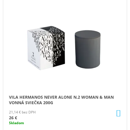
VILA HERMANOS NEVER ALONE N.2 WOMAN & MAN
VONNÁ SVIEČKA 200G
DO
21,14 € bez DPH
KO
26 €
Skladom