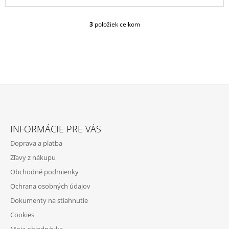
3
položiek celkom
O
V
L
Á
D
A
C
I
E
Z
P
Á
R
INFORMÁCIE PRE VÁS
P
V
Doprava a platba
K
Ä
Y
Zľavy z nákupu
T
V
Obchodné podmienky
Ý
I
P
Ochrana osobných údajov
E
I
Dokumenty na stiahnutie
S
U
Cookies