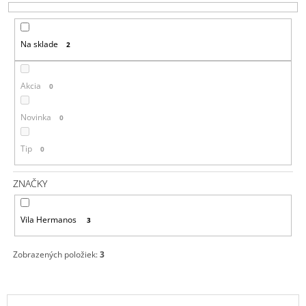
E
Á
P
J
Na sklade
2
R
S
O
Ť
D
?
Akcia
0
U
K
Novinka
0
T
Tip
0
O
HĽADAŤ
V
ZNAČKY
O
Vila Hermanos
3
D
P
O
Zobrazených položiek:
3
R
Ú
Č
V
A