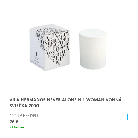
Ý
M
E
P
I
KRINGLE
S
CANDLE
GREY
P
VONNÁ
R
SVIEČKA
VEĽKÁ
O
2-
D
KNÔTOVÁ
(624
U
G)
K
36,90
T
€
O
VILA HERMANOS NEVER ALONE N.1 WOMAN VONNÁ
V
SVIEČKA 200G
DO
21,14 € bez DPH
KO
26 €
Skladom