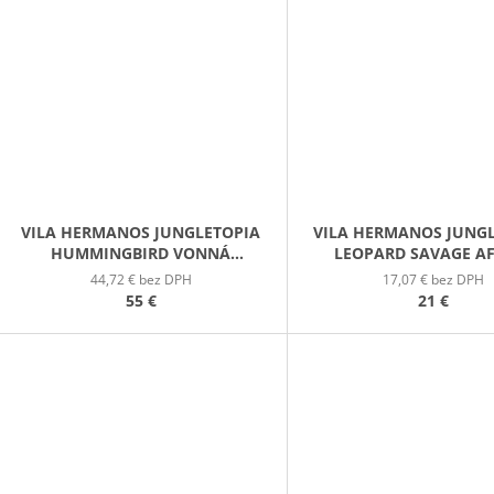
VILA HERMANOS JUNGLETOPIA
VILA HERMANOS JUNG
HUMMINGBIRD VONNÁ
LEOPARD SAVAGE A
SVIEČKA 650G
DIFÚZOR 100M
44,72 € bez DPH
17,07 € bez DPH
55 €
21 €