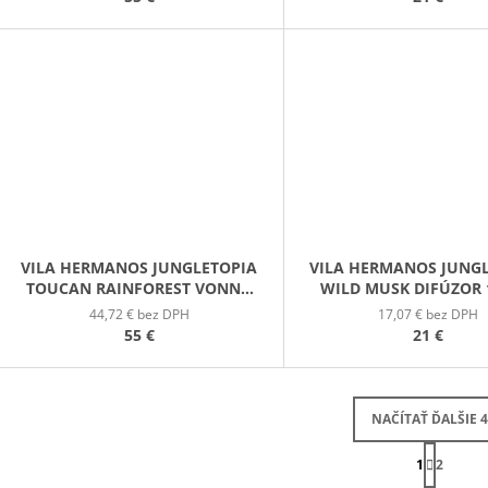
VILA HERMANOS JUNGLETOPIA
VILA HERMANOS JUNG
TOUCAN RAINFOREST VONNÁ
WILD MUSK DIFÚZOR
SVIEČKA 650G
44,72 € bez DPH
17,07 € bez DPH
55 €
21 €
NAČÍTAŤ ĎALŠIE 4
S
1
T
2
O
R