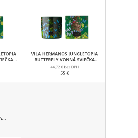
E
GE JAR VONNÁ SVIEČKA
N
I
E
P
R
O
LETOPIA
VILA HERMANOS JUNGLETOPIA
D
VIEČKA
BUTTERFLY VONNÁ SVIEČKA
U
650G
44,72 € bez DPH
K
55 €
T
O
V
A
G