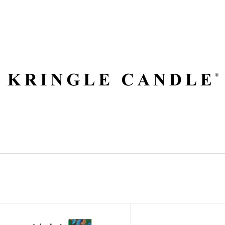
ČO POTREBUJETE NÁJSŤ?
HĽADAŤ
ODPORÚČAME
V
VILA HERMANOS APOTHECARY
VOLUSPA JAPON
Ý