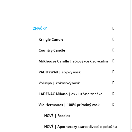
A
N
E
K
Preskočiť
L
ZNAČKY
A
kategórie
T
Kringle Candle
E
G
Country Candle
Ó
R
Milkhouse Candle | sójový vosk so včelím
I
E
PADDYWAX | sójový vosk
Voluspa | kokosový vosk
LADENAC Milano | exkluzívna značka
Vila Hermanos | 100% prírodný vosk
NOVÉ | Foodies
NOVÉ | Apothecary starostlivosť o pokožku