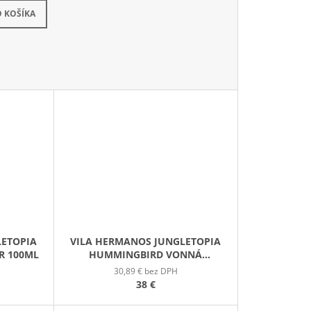
kladom
 KOŠÍKA
LETOPIA
VILA HERMANOS JUNGLETOPIA
R 100ML
HUMMINGBIRD VONNÁ
SVIEČKA 200G
30,89 € bez DPH
38 €