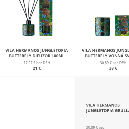
PATCHOULI & VANILLA DIFÚZOR 100 ML
WILDBERRY LAR
P
(18OZ / 510G)
16,90 €
51 €
S
P
R
O
D
VILA HERMANOS JUNGLETOPIA
VILA HERMANOS JUNG
BUTTERFLY DIFÚZOR 100ML
BUTTERFLY VONNÁ S
U
200G
17,07 € bez DPH
30,89 € bez DPH
K
21 €
38 €
T
O
V
VILA HERMANOS
JUNGLETOPIA GRULL
VONNÁ SVIEČKA 200
30,89 € bez