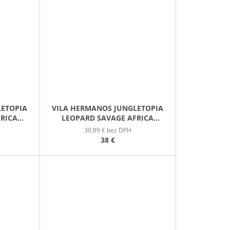
LETOPIA
VILA HERMANOS JUNGLETOPIA
FRICA
LEOPARD SAVAGE AFRICA
L
VONNÁ SVIEČKA 200G
30,89 € bez DPH
38 €