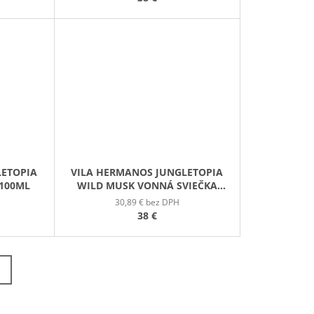
LETOPIA
VILA HERMANOS JUNGLETOPIA
 100ML
WILD MUSK VONNÁ SVIEČKA
200G
30,89 € bez DPH
38 €