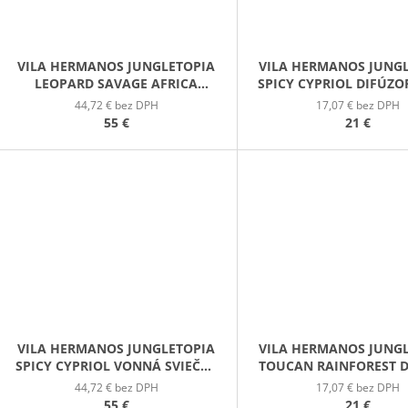
VILA HERMANOS JUNGLETOPIA
VILA HERMANOS JUNG
LEOPARD SAVAGE AFRICA
SPICY CYPRIOL DIFÚZO
VONNÁ SVIEČKA 650G
44,72 € bez DPH
17,07 € bez DPH
55 €
21 €
VILA HERMANOS JUNGLETOPIA
VILA HERMANOS JUNG
SPICY CYPRIOL VONNÁ SVIEČKA
TOUCAN RAINFOREST 
650G
100ML
44,72 € bez DPH
17,07 € bez DPH
55 €
21 €