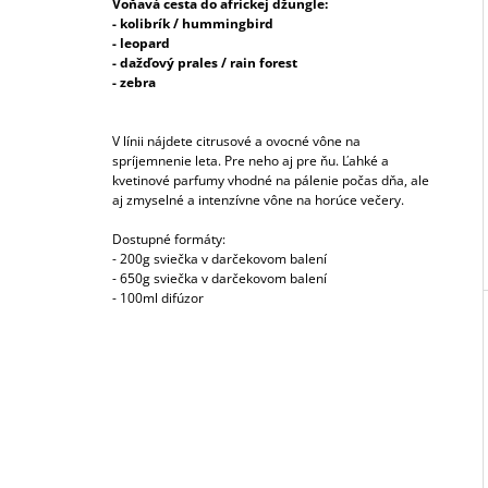
50ML
Voňavá cesta do africkej džungle:
- kolibrík / hummingbird
6,79 €
I
- leopard
- dažďový prales / rain forest
- zebra
V línii nájdete citrusové a ovocné vône na
spríjemnenie leta. Pre neho aj pre ňu. Ľahké a
kvetinové parfumy vhodné na pálenie počas dňa, ale
aj zmyselné a intenzívne vône na horúce večery.
Dostupné formáty:
- 200g sviečka v darčekovom balení
- 650g sviečka v darčekovom balení
- 100ml difúzor
B
O
Č
N
Ý
P