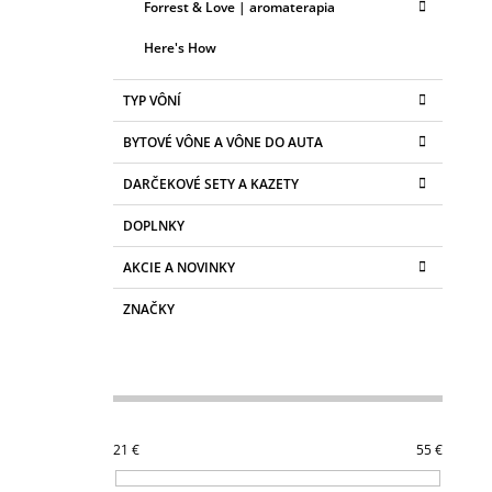
Forrest & Love | aromaterapia
Here's How
TYP VÔNÍ
BYTOVÉ VÔNE A VÔNE DO AUTA
DARČEKOVÉ SETY A KAZETY
DOPLNKY
AKCIE A NOVINKY
ZNAČKY
21
€
55
€