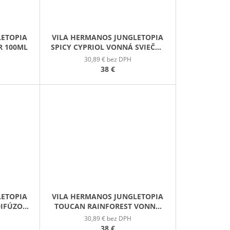
LETOPIA
VILA HERMANOS JUNGLETOPIA
R 100ML
SPICY CYPRIOL VONNÁ SVIEČKA
200G
30,89 € bez DPH
38 €
LETOPIA
VILA HERMANOS JUNGLETOPIA
DIFÚZOR
TOUCAN RAINFOREST VONNÁ
SVIEČKA 200G
30,89 € bez DPH
38 €