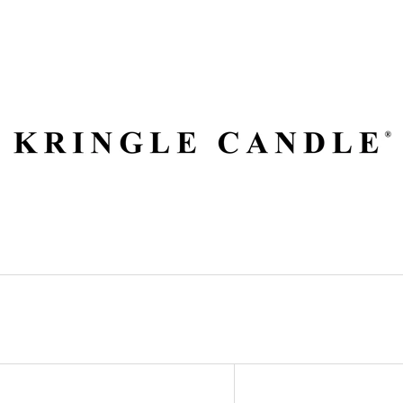
ČO POTREBUJETE NÁJSŤ?
HĽADAŤ
ODPORÚČAME
V
VILA HERMANOS APOTHECARY
VOLUSPA JAPON
Ý