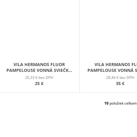
VILA HERMANOS FLUOR
VILA HERMANOS F
PAMPELOUSE VONNÁ SVIEČKA
PAMPELOUSE VONNÁ S
200G
400G
20,33 € bez DPH
28,46 € bez DPH
25 €
35 €
10
položiek celkom
O
V
L
Á
D
A