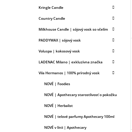
T
Kringle Candle
E
G
Country Candle
Ó
R
Milkhouse Candle | sójový vosk so včelím
I
E
PADDYWAX | sójový vosk
Voluspa | kokosový vosk
LADENAC Milano | exkluzívna značka
Vila Hermanos | 100% prírodný vosk
NOVÉ | Foodies
NOVÉ | Apothecary starostlivosť o pokožku
NOVÉ | Herbalist
NOVÉ | telové parfumy Apothecary 100ml
NOVÉ v línii | Apothecary