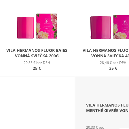
PATCHOULI & VANILLA DIFÚZOR 100 ML
WILDBERRY LAR
P
(18OZ / 510G)
16,90 €
51 €
S
P
R
O
D
VILA HERMANOS FLUOR BAIES
VILA HERMANOS FLUO
VONNÁ SVIEČKA 200G
VONNÁ SVIEČKA 4
U
20,33 € bez DPH
28,46 € bez DPH
K
25 €
35 €
T
O
V
VILA HERMANOS FL
MENTHÉ GIVRÉE VO
SVIEČKA 200G
20,33 € bez