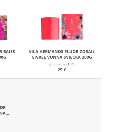
E
GE JAR VONNÁ SVIEČKA
N
I
E
P
R
O
R BAIES
VILA HERMANOS FLUOR CORAIL
D
00G
GIVRÉE VONNÁ SVIEČKA 200G
U
20,33 € bez DPH
K
25 €
T
O
V
UOR
NNÁ