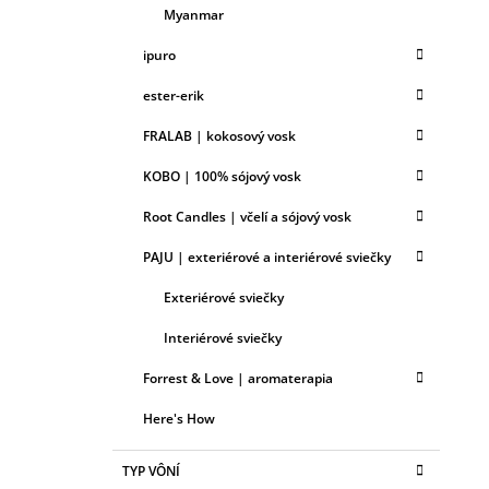
Myanmar
ipuro
ester-erik
FRALAB | kokosový vosk
KOBO | 100% sójový vosk
Root Candles | včelí a sójový vosk
PAJU | exteriérové a interiérové sviečky
Exteriérové sviečky
Interiérové sviečky
Forrest & Love | aromaterapia
Here's How
TYP VÔNÍ