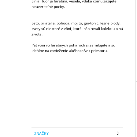
50ML
Línia Fluór je farebná, veselá, vďaka čomu zažijete
neuveriteľné pocity.
6,79 €
I
Leto, priatelia, pohoda, mojito, gin-tonic, lesné plody,
kvety sú niektoré z vôní, ktoré inšpirovali kolekciu plnú
života.
Päť vôní vo farebných pohároch si zamilujete a sú
ideálne na osvieženie akéhokoľvek priestoru.
B
O
Č
N
Ý
P
A
N
E
K
Preskočiť
L
ZNAČKY
A
kategórie