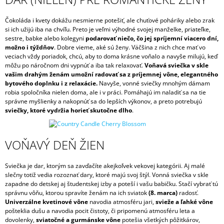
Á
Čokoláda i kvety dokážu nesmierne potešiť, ale chuťové poháriky alebo zrak
J
si ich užijú iba na chvíľu. Preto je veľmi výhodné svojej manželke, priateľke,
S
sestre, babke alebo kolegyni
podarovať niečo, čo jej spríjemní viacero dní,
možno i týždňov
. Dobre vieme, aké sú ženy. Väčšina z nich chce mať vo
Ť
veciach vždy poriadok, chcú, aby to doma krásne voňalo a navyše milujú, keď
?
môžu po náročnom dni vypnúť a iba tak relaxovať.
Voňavá sviečka v skle
vašim drahým ženám umožní radovať sa z príjemnej vône, elegantného
bytového doplnku i z relaxácie.
Navyše, vonné sviečky mnohým dámam
robia spoločníka nielen doma, ale i v práci. Pomáhajú im naladiť sa na tie
správne myšlienky a nakopnúť sa do lepších výkonov, a preto potrebujú
sviečky, ktoré vydržia horieť skutočne dlho
.
HĽADAŤ
VOŇAVÝ DEŇ ŽIEN
O
D
Sviečka je dar, ktorým sa zavďačíte akejkoľvek vekovej kategórii. Aj malé
P
slečny totiž vedia rozoznať dary, ktoré majú svoj štýl. Vonná sviečka v skle
zapadne do detskej aj študentskej izby a poteší i vašu babičku. Stačí vybrať tú
O
správnu vôňu, ktorou spravíte ženám na ich sviatok
(8. marca)
radosť.
R
Univerzálne kvetinové vône
navodia atmosféru jari,
svieže a ľahké vône
Ú
pošteklia dušu a navodia pocit čistoty, či pripomenú atmosféru leta a
Č
dovolenky,
sviatočné a gurmánske vône
potešia všetkých pôžitkárov,
A