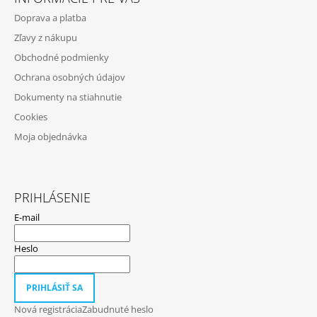
P
Doprava a platba
Ä
Zľavy z nákupu
T
Obchodné podmienky
I
Ochrana osobných údajov
E
Dokumenty na stiahnutie
Cookies
Moja objednávka
PRIHLÁSENIE
E-mail
Heslo
PRIHLÁSIŤ SA
Nová registrácia
Zabudnuté heslo