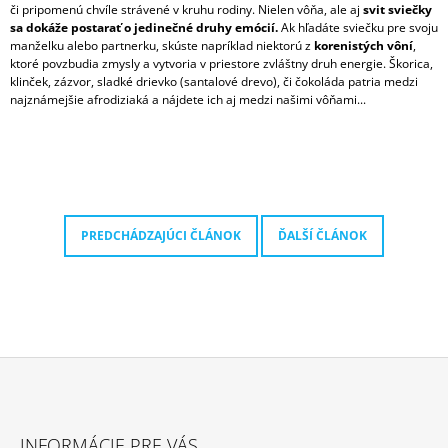
či pripomenú chvíle strávené v kruhu rodiny. Nielen vôňa, ale aj
svit sviečky
M
sa dokáže postarať o jedinečné druhy emócií.
Ak hľadáte sviečku pre svoju
E
manželku alebo partnerku, skúste napríklad niektorú z
korenistých vôní
,
ktoré povzbudia zmysly a vytvoria v priestore zvláštny druh energie. Škorica,
IPURO
klinček, zázvor, sladké drievko (santalové drevo), či čokoláda patria medzi
ESSENTIALS
najznámejšie afrodiziaká a nájdete ich aj medzi našimi vôňami...
TIME
TO
GLOW
SVIEČKA
+
DIFÚZOR
V
DARČEKOVOM
PREDCHÁDZAJÚCI ČLÁNOK
ĎALŠÍ ČLÁNOK
BALENÍ
125G
/
50ML
13,50
€
Z
Á
INFORMÁCIE PRE VÁS