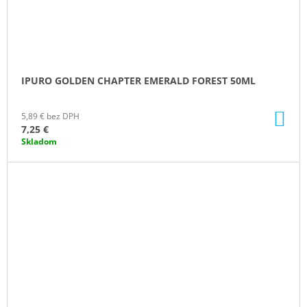
IPURO GOLDEN CHAPTER EMERALD FOREST 50ML
DO
5,89 € bez DPH
KO
7,25 €
Skladom
ZĽAVA