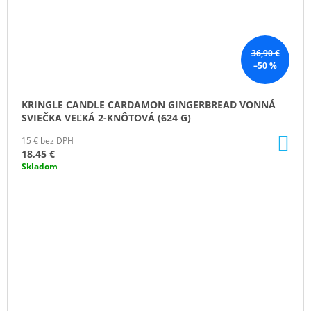
36,90 €
–50 %
KRINGLE CANDLE CARDAMON GINGERBREAD VONNÁ
SVIEČKA VEĽKÁ 2-KNÔTOVÁ (624 G)
DO
15 € bez DPH
KO
18,45 €
Skladom
ZĽAVA