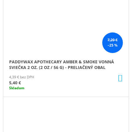
7,20 €
–25 %
PADDYWAX APOTHECARY AMBER & SMOKE VONNÁ
SVIEČKA 2 OZ. (2 OZ / 56 G) - PRELIAČENÝ OBAL
DO
4,39 € bez DPH
KO
5,40 €
Skladom
ZĽAVA