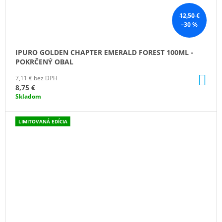
12,50 €
–30 %
IPURO GOLDEN CHAPTER EMERALD FOREST 100ML -
POKRČENÝ OBAL
DO
7,11 € bez DPH
KO
8,75 €
Skladom
LIMITOVANÁ EDÍCIA
ZĽAVA