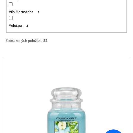
Vila Hermanos
1
Voluspa
3
Zobrazených položiek:
22
V
Ý
P
I
S
P
R
O
D
U