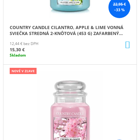
K
22,95 €
–33 %
T
O
COUNTRY CANDLE CILANTRO, APPLE & LIME VONNÁ
V
SVIEČKA STREDNÁ 2-KNÔTOVÁ (453 G) ZAFARBENÝ
VOSK
DO
12,44 € bez DPH
KO
15,30 €
Skladom
NOVÉ V ZĽAVE