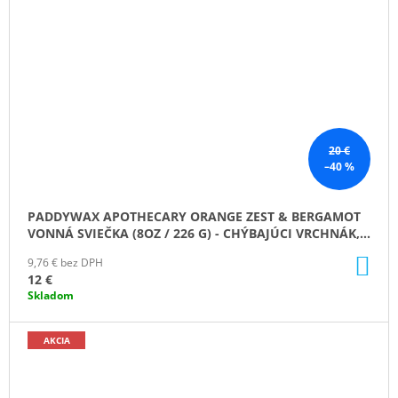
20 €
–40 %
PADDYWAX APOTHECARY ORANGE ZEST & BERGAMOT
VONNÁ SVIEČKA (8OZ / 226 G) - CHÝBAJÚCI VRCHNÁK,
PRODUKT V ZĽAVE
DO
9,76 € bez DPH
KO
12 €
Skladom
AKCIA