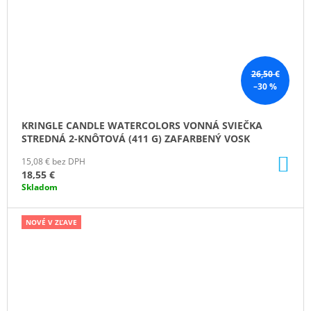
26,50 €
–30 %
KRINGLE CANDLE WATERCOLORS VONNÁ SVIEČKA
STREDNÁ 2-KNÔTOVÁ (411 G) ZAFARBENÝ VOSK
DO
15,08 € bez DPH
KO
18,55 €
Skladom
NOVÉ V ZĽAVE