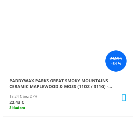
34,50 €
–34 %
PADDYWAX PARKS GREAT SMOKY MOUNTAINS
CERAMIC MAPLEWOOD & MOSS (11OZ / 311G) -
ZATEČENÁ
DO
18,24 € bez DPH
KO
22,43 €
Skladom