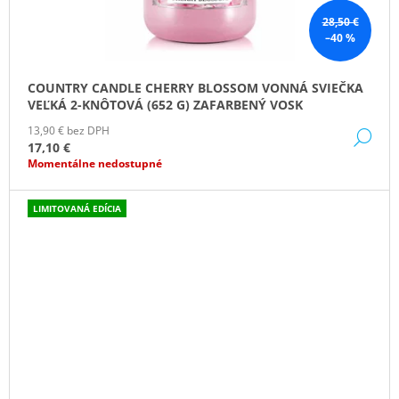
28,50 €
–40 %
COUNTRY CANDLE CHERRY BLOSSOM VONNÁ SVIEČKA
VEĽKÁ 2-KNÔTOVÁ (652 G) ZAFARBENÝ VOSK
13,90 € bez DPH
DE
17,10 €
Momentálne nedostupné
LIMITOVANÁ EDÍCIA
ZĽAVA