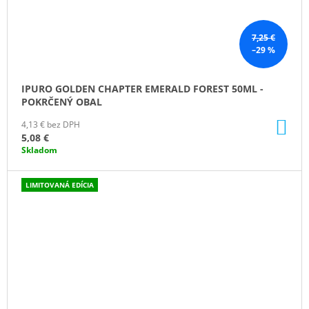
7,25 €
–29 %
IPURO GOLDEN CHAPTER EMERALD FOREST 50ML -
POKRČENÝ OBAL
DO
4,13 € bez DPH
KO
5,08 €
Skladom
LIMITOVANÁ EDÍCIA
ZĽAVA