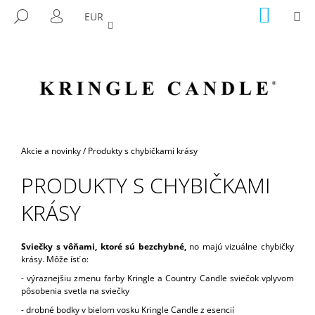
K
Prejsť
NÁKU
M
HĽADAŤ
EUR
na
KOŠÍK
O
PRIHLÁSENIE
SPÄŤ
SPÄŤ
obsah
Š
Í
Č
K
O
P
O
T
Domov
Akcie a novinky
/
Produkty s chybičkami krásy
R
PRODUKTY S CHYBIČKAMI
E
B
KRÁSY
U
J
Sviečky s vôňami, ktoré sú bezchybné,
no majú vizuálne chybičky
E
krásy. Môže ísť o:
T
- výraznejšiu zmenu farby Kringle a Country Candle sviečok vplyvom
E
pôsobenia svetla na sviečky
N
- drobné bodky v bielom vosku Kringle Candle z esencií