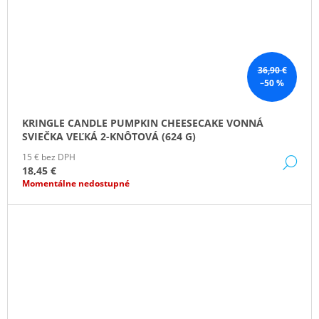
36,90 €
–50 %
KRINGLE CANDLE PUMPKIN CHEESECAKE VONNÁ
SVIEČKA VEĽKÁ 2-KNÔTOVÁ (624 G)
15 € bez DPH
DE
18,45 €
Momentálne nedostupné
ZĽAVA