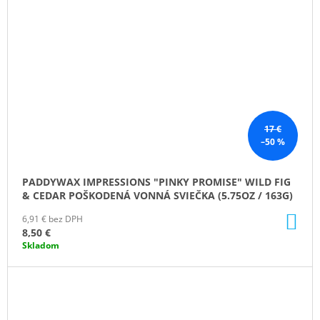
17 €
–50 %
PADDYWAX IMPRESSIONS "PINKY PROMISE" WILD FIG
& CEDAR POŠKODENÁ VONNÁ SVIEČKA (5.75OZ / 163G)
DO
6,91 € bez DPH
KO
8,50 €
Skladom