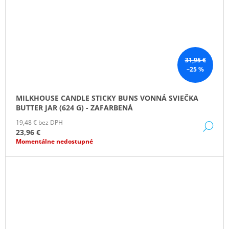
31,95 €
–25 %
MILKHOUSE CANDLE STICKY BUNS VONNÁ SVIEČKA
BUTTER JAR (624 G) - ZAFARBENÁ
19,48 € bez DPH
DE
23,96 €
Momentálne nedostupné