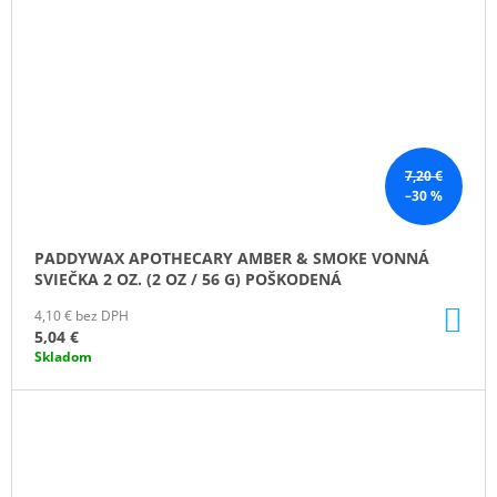
7,20 €
–30 %
PADDYWAX APOTHECARY AMBER & SMOKE VONNÁ
SVIEČKA 2 OZ. (2 OZ / 56 G) POŠKODENÁ
DO
4,10 € bez DPH
KO
5,04 €
Skladom
ZĽAVA