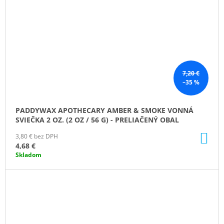
7,20 €
–35 %
PADDYWAX APOTHECARY AMBER & SMOKE VONNÁ
SVIEČKA 2 OZ. (2 OZ / 56 G) - PRELIAČENÝ OBAL
DO
3,80 € bez DPH
KO
4,68 €
Skladom
ZĽAVA