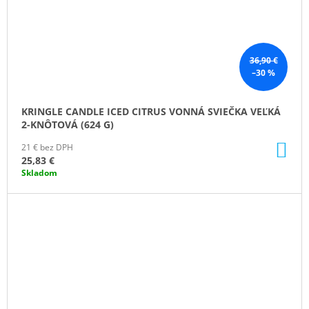
36,90 €
–30 %
KRINGLE CANDLE ICED CITRUS VONNÁ SVIEČKA VEĽKÁ
2-KNÔTOVÁ (624 G)
DO
21 € bez DPH
KO
25,83 €
Skladom