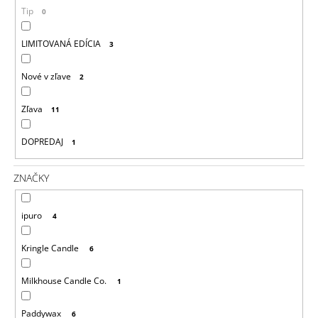
T
M
Tip
0
O
E
V
LIMITOVANÁ EDÍCIA
3
KRINGLE
CANDLE
Nové v zľave
2
GREY
VONNÁ
SVIEČKA
Zľava
11
VEĽKÁ
2-
KNÔTOVÁ
DOPREDAJ
1
(624
G)
ZNAČKY
36,90
€
ipuro
4
Kringle Candle
6
Milkhouse Candle Co.
1
Paddywax
6