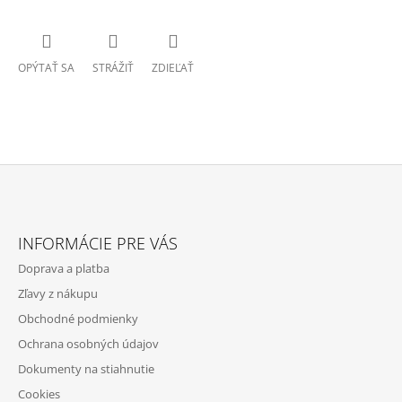
OPÝTAŤ SA
STRÁŽIŤ
ZDIEĽAŤ
Z
Á
INFORMÁCIE PRE VÁS
P
Doprava a platba
Ä
Zľavy z nákupu
T
Obchodné podmienky
I
Ochrana osobných údajov
E
Dokumenty na stiahnutie
Cookies