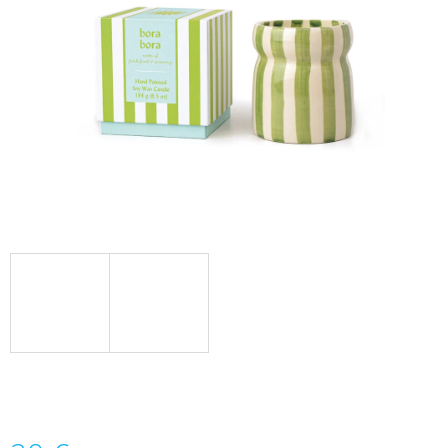
Á
J
S
Ť
?
HĽADAŤ
O
D
P
O
R
Ú
Č
A