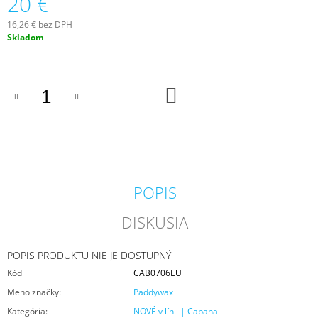
20 €
M
E
16,26 € bez DPH
Jednotková
Skladom
cena:
VILA
HERMANOS
APOTHECARY
DO
PATCHOULI
KOŠÍKA
&
VANILLA
DIFÚZOR
100
ML
16,90
€
POPIS
DISKUSIA
POPIS PRODUKTU NIE JE DOSTUPNÝ
Kód
CAB0706EU
Meno značky
:
Paddywax
Kategória
:
NOVÉ v línii | Cabana