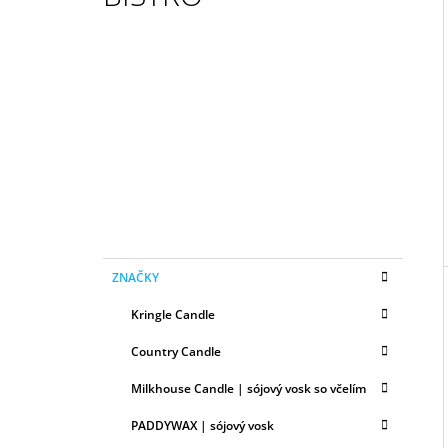
50ML
6,79 €
I
B
O
Č
N
Ý
P
A
N
E
K
Preskočiť
L
ZNAČKY
A
kategórie
T
Kringle Candle
E
G
Country Candle
Ó
R
Milkhouse Candle | sójový vosk so včelím
I
E
PADDYWAX | sójový vosk