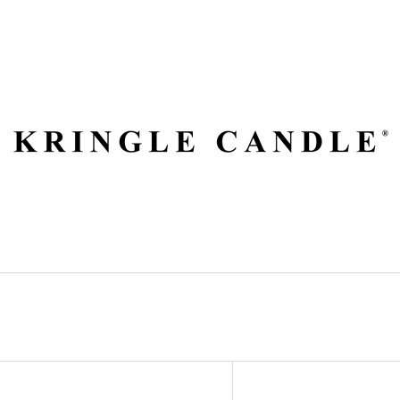
ČO POTREBUJETE NÁJSŤ?
HĽADAŤ
ODPORÚČAME
V
VILA HERMANOS APOTHECARY
VOLUSPA JAPON
Ý