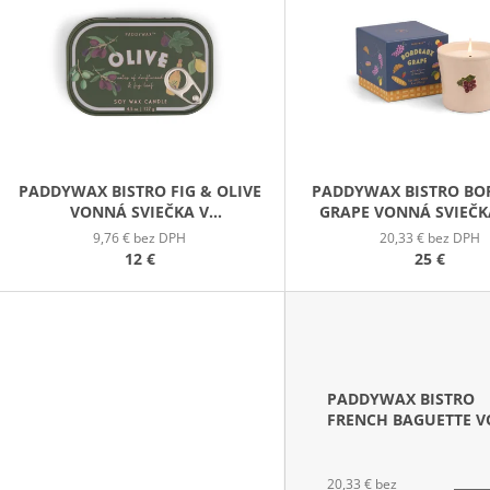
PATCHOULI & VANILLA DIFÚZOR 100 ML
WILDBERRY LAR
P
(18OZ / 510G)
16,90 €
51 €
S
P
R
O
D
PADDYWAX BISTRO FIG & OLIVE
PADDYWAX BISTRO BO
VONNÁ SVIEČKA V
GRAPE VONNÁ SVIEČK
U
PLECHOVIČKE 127G
9,76 € bez DPH
20,33 € bez DPH
K
12 €
25 €
T
O
V
PADDYWAX BISTRO
FRENCH BAGUETTE 
SVIEČKA 226G
20,33 € bez