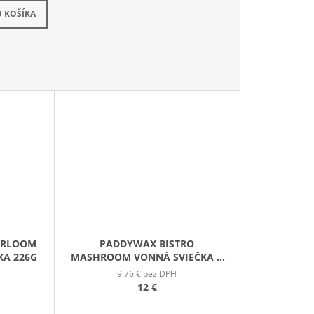
kladom
 KOŠÍKA
IRLOOM
PADDYWAX BISTRO
KA 226G
MASHROOM VONNÁ SVIEČKA V
PLECHOVIČKE 127G
9,76 € bez DPH
12 €