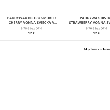
PADDYWAX BISTRO SMOKED
PADDYWAX BIST
CHERRY VONNÁ SVIEČKA V
STRAWBERRY VONNÁ SV
PLECHOVIČKE 127G
PLECHOVIČKE 12
9,76 € bez DPH
9,76 € bez DPH
12 €
12 €
14
položiek celkom
O
V
L
Á
D
A
C
I
E
P
R
V
K