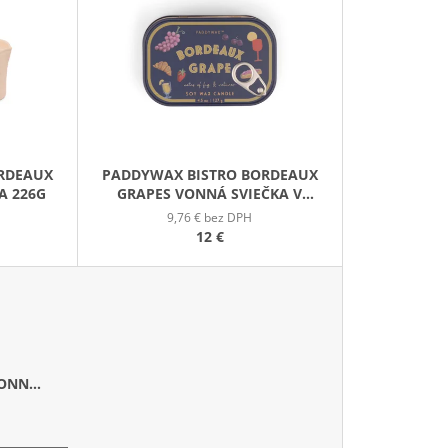
E
GE JAR VONNÁ SVIEČKA
N
I
E
P
R
O
RDEAUX
PADDYWAX BISTRO BORDEAUX
D
A 226G
GRAPES VONNÁ SVIEČKA V
U
PLECHOVIČKE 127G
9,76 € bez DPH
K
12 €
T
O
V
VONNÁ