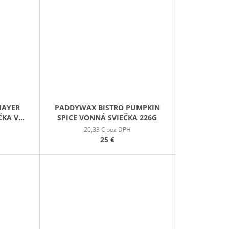
MAYER
PADDYWAX BISTRO PUMPKIN
ČKA V
SPICE VONNÁ SVIEČKA 226G
7G
20,33 € bez DPH
25 €