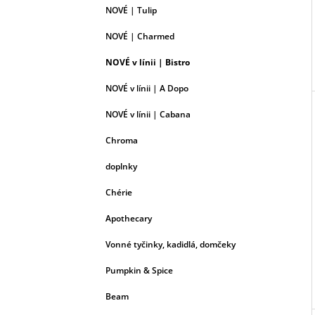
NOVÉ | Tulip
NOVÉ | Charmed
NOVÉ v línii | Bistro
NOVÉ v línii | A Dopo
NOVÉ v línii | Cabana
Chroma
doplnky
Chérie
Apothecary
Vonné tyčinky, kadidlá, domčeky
Pumpkin & Spice
Beam