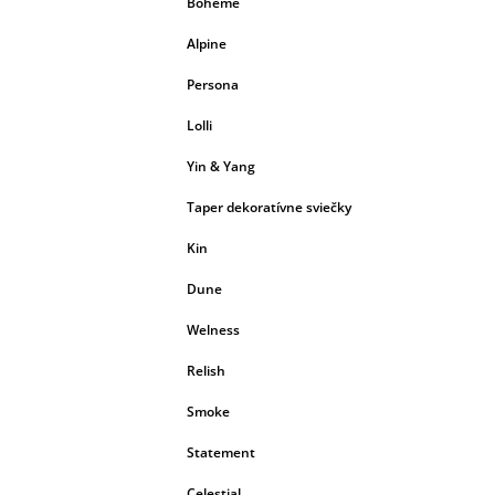
Boheme
Alpine
Persona
Lolli
Yin & Yang
Taper dekoratívne sviečky
Kin
Dune
Welness
Relish
Smoke
Statement
Celestial