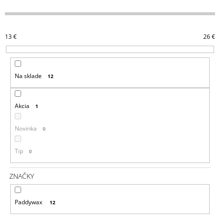
D
Á
E
J
N
S
13
€
26
€
I
Ť
E
?
P
Na sklade
12
R
O
D
Akcia
1
HĽADAŤ
U
K
Novinka
0
T
Tip
0
O
O
D
V
P
ZNAČKY
O
R
Ú
Paddywax
12
Č
A