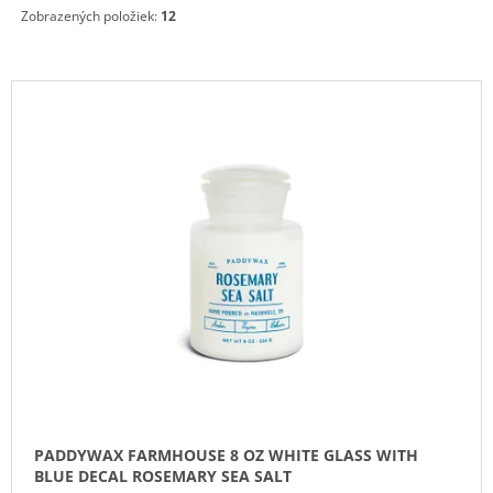
Zobrazených položiek:
12
M
E
V
IPURO
ESSENTIALS
Ý
BLACK
P
BAMBOO
50ML
I
6,79
S
€
P
R
O
D
U
K
T
O
PADDYWAX FARMHOUSE 8 OZ WHITE GLASS WITH
V
BLUE DECAL ROSEMARY SEA SALT