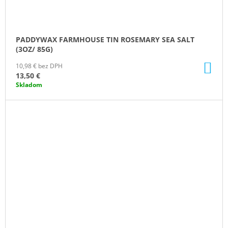
PADDYWAX FARMHOUSE TIN ROSEMARY SEA SALT
(3OZ/ 85G)
DO
10,98 € bez DPH
KO
13,50 €
Skladom