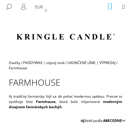
K
Prejsť
NÁKU
M
HĽADAŤ
EUR
na
KOŠÍK
O
PRIHLÁSENIE
SPÄŤ
SPÄŤ
obsah
Š
Í
Č
K
O
P
O
T
Domov
Značky
/
PADDYWAX | sójový vosk
/
UKONČENÉ LÍNIE | VÝPREDAJ
/
R
Farmhouse
E
FARMHOUSE
B
U
Aj tradičný farmársky štýl sa dá poňať modernou optikou. Presne to
J
vystihuje línia
Farmhouse
, ktorá bola inšpirovaná
moderným
E
dizajnom farmárskych kuchýň
.
T
R
Radiť podľa:
ABECEDNE
E
A
N