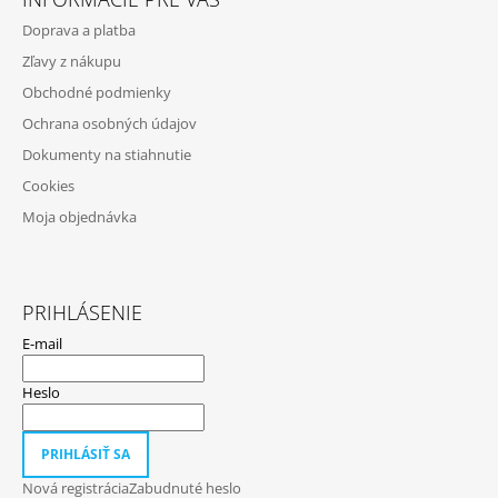
P
V
Doprava a platba
K
Ä
Y
Zľavy z nákupu
T
V
Obchodné podmienky
Ý
I
P
Ochrana osobných údajov
E
I
Dokumenty na stiahnutie
S
U
Cookies
Moja objednávka
PRIHLÁSENIE
E-mail
Heslo
PRIHLÁSIŤ SA
Nová registrácia
Zabudnuté heslo