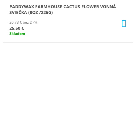
PADDYWAX FARMHOUSE CACTUS FLOWER VONNÁ
SVIEČKA (8OZ /226G)
DO
20,73 € bez DPH
KO
25,50 €
Skladom