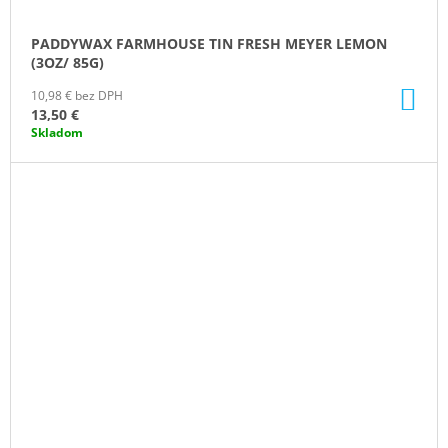
PADDYWAX FARMHOUSE TIN FRESH MEYER LEMON
(3OZ/ 85G)
DO
10,98 € bez DPH
KO
13,50 €
Skladom