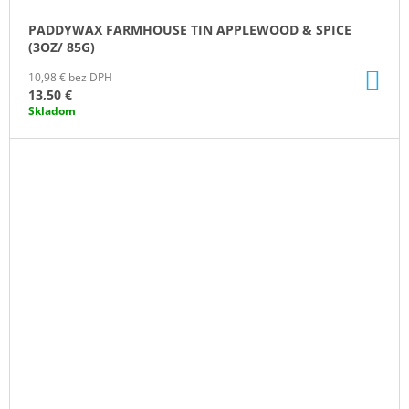
PADDYWAX FARMHOUSE TIN APPLEWOOD & SPICE
(3OZ/ 85G)
DO
10,98 € bez DPH
KO
13,50 €
Skladom