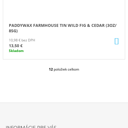
PADDYWAX FARMHOUSE TIN WILD FIG & CEDAR (3OZ/
85G)
DO
10,98 € bez DPH
KO
13,50 €
Skladom
12
položiek celkom
O
V
L
Á
D
A
C
I
E
Z
P
Á
R
INFORMÁCIE PRE VÁS