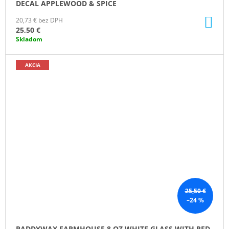
DECAL APPLEWOOD & SPICE
DO
20,73 € bez DPH
KO
25,50 €
Skladom
AKCIA
25,50 €
–24 %
PADDYWAX FARMHOUSE 8 OZ WHITE GLASS WITH RED