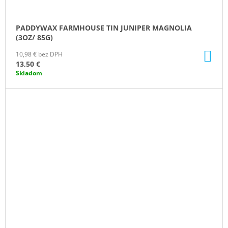
PADDYWAX FARMHOUSE TIN JUNIPER MAGNOLIA
(3OZ/ 85G)
DO
10,98 € bez DPH
KO
13,50 €
Skladom