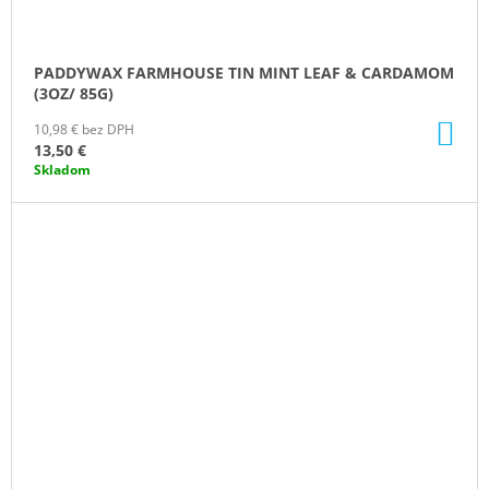
PADDYWAX FARMHOUSE TIN MINT LEAF & CARDAMOM
(3OZ/ 85G)
DO
10,98 € bez DPH
KO
13,50 €
Skladom