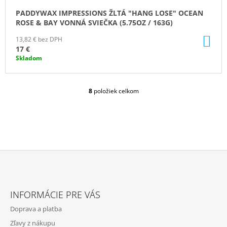
PADDYWAX IMPRESSIONS ŽLTÁ "HANG LOSE" OCEAN
ROSE & BAY VONNÁ SVIEČKA (5.75OZ / 163G)
DO
13,82 € bez DPH
KO
17 €
Skladom
8
položiek celkom
O
V
L
Á
D
A
C
I
E
Z
P
Á
R
INFORMÁCIE PRE VÁS
P
V
Doprava a platba
K
Ä
Y
Zľavy z nákupu