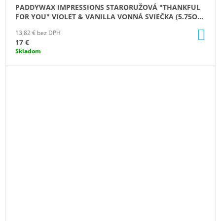
PADDYWAX IMPRESSIONS STARORUŽOVÁ "THANKFUL
FOR YOU" VIOLET & VANILLA VONNÁ SVIEČKA (5.75OZ
/ 163G)
DO
13,82 € bez DPH
KO
17 €
Skladom