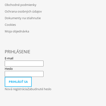
T
V
Obchodné podmienky
Ý
I
P
Ochrana osobných údajov
E
I
Dokumenty na stiahnutie
S
U
Cookies
Moja objednávka
PRIHLÁSENIE
E-mail
Heslo
PRIHLÁSIŤ SA
Nová registrácia
Zabudnuté heslo