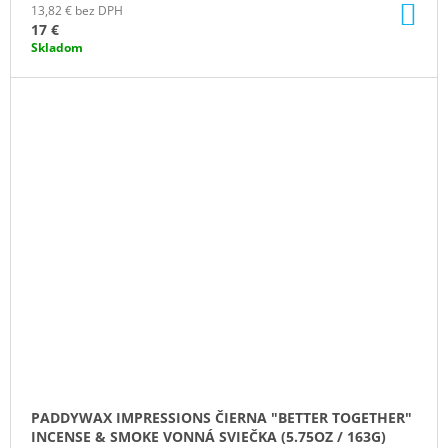
DO
13,82 € bez DPH
KO
17 €
Skladom
PADDYWAX IMPRESSIONS ČIERNA "BETTER TOGETHER"
INCENSE & SMOKE VONNÁ SVIEČKA (5.75OZ / 163G)