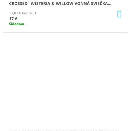
CROSSED" WISTERIA & WILLOW VONNÁ SVIEČKA
(5.75OZ / 163G)
DO
13,82 € bez DPH
KO
17 €
Skladom