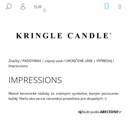
K
Prejsť
NÁKU
M
HĽADAŤ
EUR
na
KOŠÍK
O
PRIHLÁSENIE
SPÄŤ
SPÄŤ
obsah
Š
Í
Č
K
O
P
O
T
Domov
Značky
/
PADDYWAX | sójový vosk
/
UKONČENÉ LÍNIE | VÝPREDAJ
/
R
Impressions
E
IMPRESSIONS
B
U
Matné keramické nádoby so známymi symbolmi, ktorým porozumie
J
každý. Niečo ako verzia náramkov priateľstva pre dospelých ;-)
E
R
T
Radiť podľa:
ABECEDNE
A
E
D
N