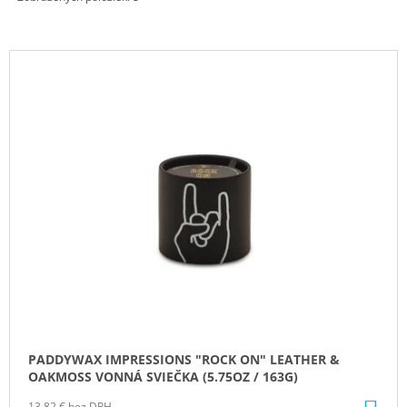
M
E
V
VILA
Ý
HERMANOS
P
APOTHECARY
PATCHOULI
I
&
S
VANILLA
DIFÚZOR
P
100
R
ML
O
16,90
€
D
U
K
T
O
PADDYWAX IMPRESSIONS "ROCK ON" LEATHER &
V
OAKMOSS VONNÁ SVIEČKA (5.75OZ / 163G)
13,82 € bez DPH