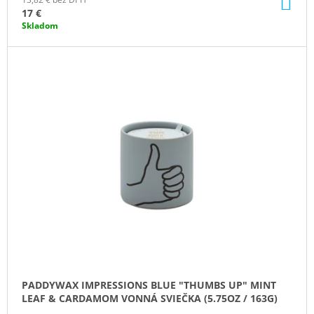
DO
KO
17 €
Skladom
PADDYWAX IMPRESSIONS BLUE "THUMBS UP" MINT
LEAF & CARDAMOM VONNÁ SVIEČKA (5.75OZ / 163G)