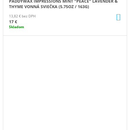
PADDYWAX IMPRESSIONS MINT "PEACE" LAVENDER &
THYME VONNÁ SVIEČKA (5.75OZ / 163G)
DO
13,82 € bez DPH
KO
17 €
Skladom