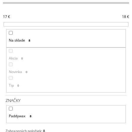
E
Á
N
J
17
€
18
€
I
S
E
Ť
P
?
Na sklade
8
R
O
D
Akcia
0
U
HĽADAŤ
K
Novinka
0
T
Tip
0
O
O
V
D
ZNAČKY
P
O
R
Paddywax
8
Ú
Č
A
Zobrazených položiek:
8