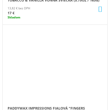
TOBACCO & VANILLA VONNÁ SVIEČKA (5.75OZ / 163G)
DO
13,82 € bez DPH
KO
17 €
Skladom
PADDYWAX IMPRESSIONS FIALOVÁ "FINGERS