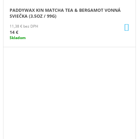
PADDYWAX KIN MATCHA TEA & BERGAMOT VONNÁ
SVIEČKA (3.5OZ / 99G)
DO
11,38 € bez DPH
KO
14 €
Skladom