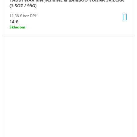
(3.5OZ / 99G)
DO
11,38 € bez DPH
KO
14 €
Skladom