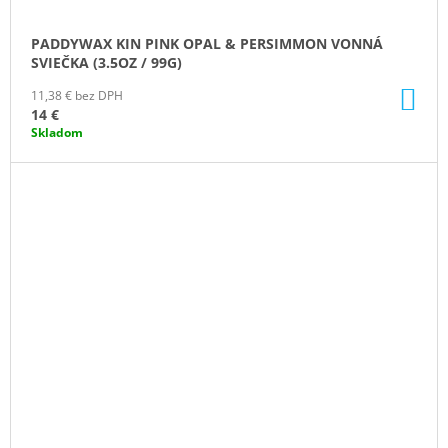
PADDYWAX KIN PINK OPAL & PERSIMMON VONNÁ
SVIEČKA (3.5OZ / 99G)
DO
11,38 € bez DPH
KO
14 €
Skladom