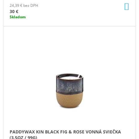
DO
24,39 € bez DPH
KO
30 €
Skladom
PADDYWAX KIN BLACK FIG & ROSE VONNÁ SVIEČKA
(3.5OZ / 99G)