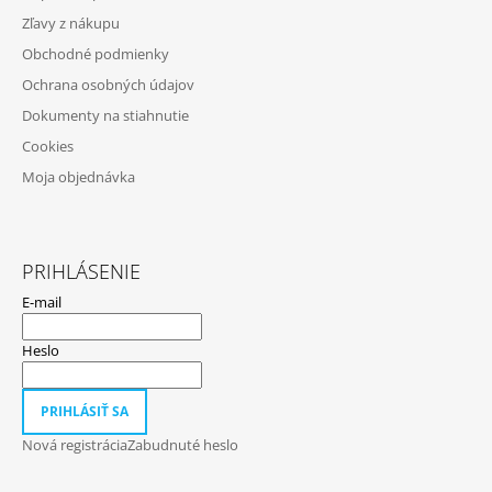
Ä
Y
Zľavy z nákupu
T
V
Obchodné podmienky
Ý
I
P
Ochrana osobných údajov
E
I
Dokumenty na stiahnutie
S
U
Cookies
Moja objednávka
PRIHLÁSENIE
E-mail
Heslo
PRIHLÁSIŤ SA
Nová registrácia
Zabudnuté heslo