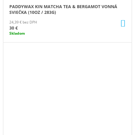
PADDYWAX KIN MATCHA TEA & BERGAMOT VONNÁ
SVIEČKA (10OZ / 283G)
DO
24,39 € bez DPH
KO
30 €
Skladom