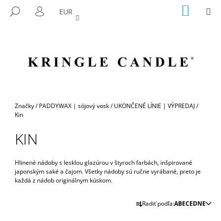
K
Prejsť
NÁKU
M
HĽADAŤ
EUR
na
KOŠÍK
O
PRIHLÁSENIE
SPÄŤ
SPÄŤ
obsah
Š
Í
Č
K
O
P
O
T
Domov
Značky
/
PADDYWAX | sójový vosk
/
UKONČENÉ LÍNIE | VÝPREDAJ
/
R
Kin
E
KIN
B
U
Hlinené nádoby s lesklou glazúrou v štyroch farbách, inšpirované
J
japonským saké a čajom. Všetky nádoby sú ručne vyrábané, preto je
E
každá z nádob originálnym kúskom.
T
R
Radiť podľa:
ABECEDNE
E
A
N