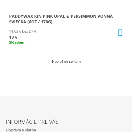
PADDYWAX KIN PINK OPAL & PERSIMMON VONNÁ
SVIEČKA (6OZ / 170G)
DO
14,63 € bez DPH
KO
18 €
Skladom
9
položiek celkom
O
V
L
Á
D
A
C
I
E
Z
P
Á
R
INFORMÁCIE PRE VÁS
P
V
Doprava a platba
K