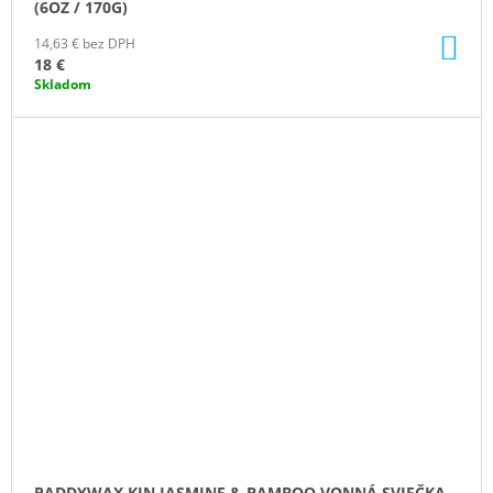
(6OZ / 170G)
DO
14,63 € bez DPH
KO
18 €
Skladom
PADDYWAX KIN JASMINE & BAMBOO VONNÁ SVIEČKA