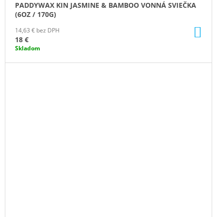
PADDYWAX KIN JASMINE & BAMBOO VONNÁ SVIEČKA
(6OZ / 170G)
DO
14,63 € bez DPH
KO
18 €
Skladom