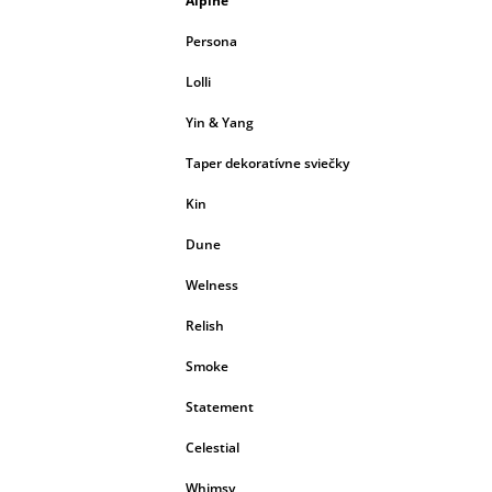
Alpine
Persona
Lolli
Yin & Yang
Taper dekoratívne sviečky
Kin
Dune
Welness
Relish
Smoke
Statement
Celestial
Whimsy