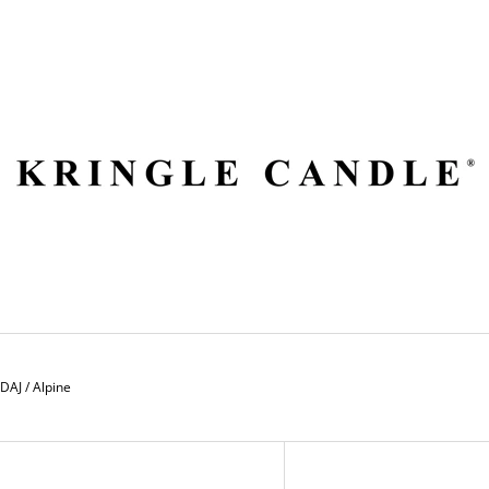
ČO POTREBUJETE NÁJSŤ?
HĽADAŤ
ODPORÚČAME
EDAJ
/
Alpine
V
VILA HERMANOS APOTHECARY
VOLUSPA JAPON
Ý