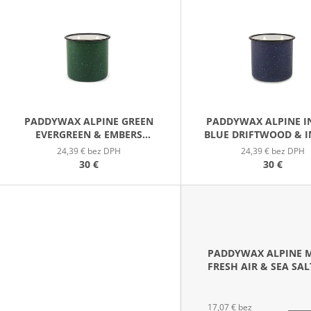
PATCHOULI & VANILLA DIFÚZOR 100 ML
WILDBERRY LAR
P
(18OZ / 510G)
16,90 €
51 €
S
P
R
O
D
PADDYWAX ALPINE GREEN
PADDYWAX ALPINE I
EVERGREEN & EMBERS
BLUE DRIFTWOOD & 
U
ENAMELWARE (9.5OZ / 269G)
ENAMELWARE (9.5OZ /
24,39 € bez DPH
24,39 € bez DPH
K
30 €
30 €
T
O
V
PADDYWAX ALPINE 
FRESH AIR & SEA SAL
ENAMELWARE (9.5OZ 
269G)
17,07 € bez