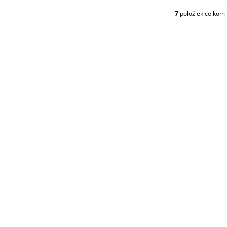
7
položiek celkom
O
V
L
Á
D
A
C
I
E
P
R
V
K
Y
V
Ý
P
I
S
U