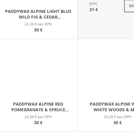
S
DPH
DO
21 €
PADDYWAX ALPINE LIGHT BLUE
WILD FIG & CEDAR
ENAMELWARE (9.5OZ / 269G)
24,39 € bez DPH
30 €
PADDYWAX ALPINE RED
PADDYWAX ALPINE 
POMEGRANATE & SPRUCE
WHITE WOODS & M
ENAMELWARE (9.5OZ / 269G)
ENAMELWARE (9.5OZ /
24,39 € bez DPH
24,39 € bez DPH
30 €
30 €