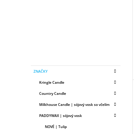
B
50ML
O
6,79 €
I
Č
N
Ý
P
A
N
E
K
Preskočiť
L
ZNAČKY
A
kategórie
T
Kringle Candle
E
G
Country Candle
Ó
R
Milkhouse Candle | sójový vosk so včelím
I
E
PADDYWAX | sójový vosk
NOVÉ | Tulip