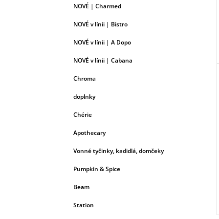
NOVÉ | Charmed
NOVÉ v línii | Bistro
NOVÉ v línii | A Dopo
NOVÉ v línii | Cabana
Chroma
doplnky
Chérie
Apothecary
Vonné tyčinky, kadidlá, domčeky
Pumpkin & Spice
Beam
Station