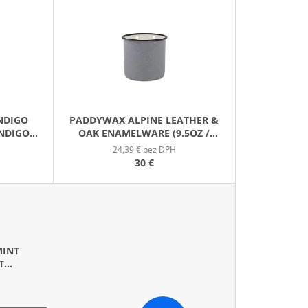
E
GE JAR VONNÁ SVIEČKA
N
I
E
P
R
O
NDIGO
PADDYWAX ALPINE LEATHER &
D
INDIGO
OAK ENAMELWARE (9.5OZ /
U
 269G)
269G)
24,39 € bez DPH
K
30 €
T
O
V
MINT
T
/