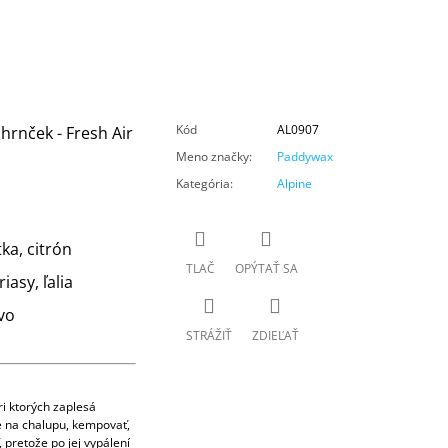
Kód
AL0907
hrnček - Fresh Air
Meno značky
:
Paddywax
Kategória
:
Alpine
ka, citrón
TLAČ
OPÝTAŤ SA
iasy, ľalia
vo
STRÁŽIŤ
ZDIEĽAŤ
i ktorých zaplesá
e na chalupu, kempovať,
 pretože po jej vypálení