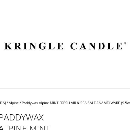
ČO POTREBUJETE NÁJSŤ?
HĽADAŤ
ODPORÚČAME
EDAJ
/
Alpine
/
Paddywax Alpine MINT FRESH AIR & SEA SALT ENAMELWARE (9.5oz
PADDYWAX
ALPINE MINT
VILA HERMANOS APOTHECARY
VOLUSPA JAPON