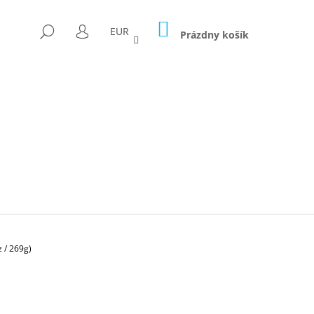
NÁKUPNÝ
HĽADAŤ
EUR
KOŠÍK
Prázdny košík
PRIHLÁSENIE
 / 269g)
Nasledujúce
ICA FORAGED