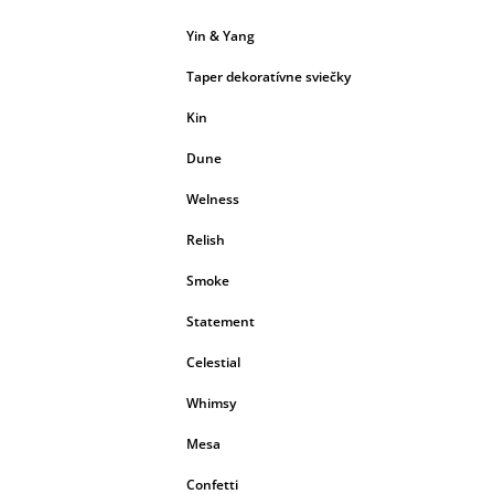
Yin & Yang
Taper dekoratívne sviečky
Kin
Dune
Welness
Relish
Smoke
Statement
Celestial
Whimsy
Mesa
Confetti