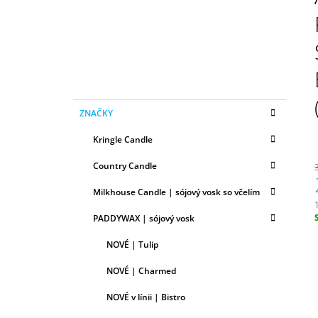
N
50ML
Ý
6,79 €
P
A
N
E
K
Preskočiť
L
ZNAČKY
A
kategórie
T
Kringle Candle
E
G
Country Candle
Ó
R
Milkhouse Candle | sójový vosk so včelím
I
E
PADDYWAX | sójový vosk
c
NOVÉ | Tulip
NOVÉ | Charmed
NOVÉ v línii | Bistro