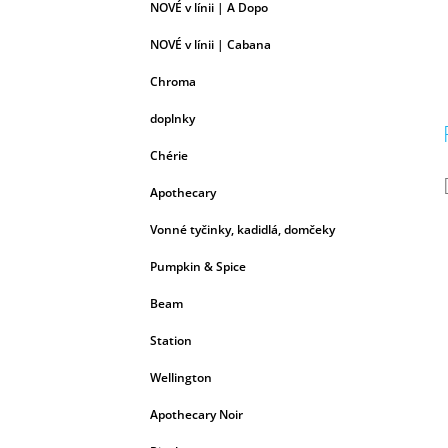
NOVÉ v línii | A Dopo
NOVÉ v línii | Cabana
Chroma
doplnky
Chérie
Apothecary
Vonné tyčinky, kadidlá, domčeky
Pumpkin & Spice
Beam
Station
Wellington
Apothecary Noir