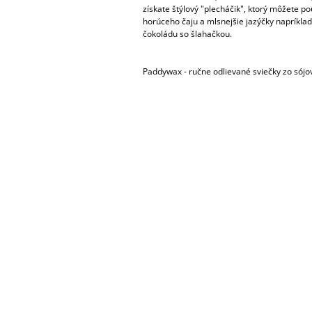
získate štýlový "plecháčik", ktorý môžete po
horúceho čaju a mlsnejšie jazýčky napríklad
čokoládu so šlahačkou.
Paddywax - ručne odlievané sviečky zo sój