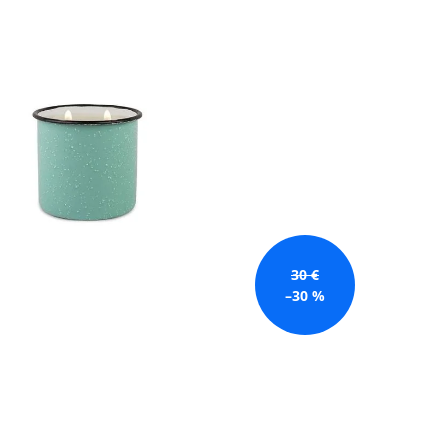
GE JAR VONNÁ SVIEČKA
30 €
–30 %