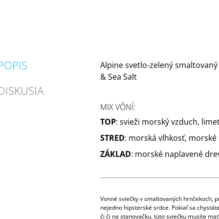
POPIS
Alpine svetlo-zelený smaltovaný 
& Sea Salt
DISKUSIA
MIX VÔNÍ:
TOP
: svieži morský vzduch, limet
STRED
: morská vlhkosť, morské r
ZÁKLAD
: morské naplavené dre
Vonné sviečky v smaltovaných hrnčekoch, pr
nejedno hipsterské srdce. Pokiaľ sa chystát
či či na stanovačku, túto sviečku musíte mať,