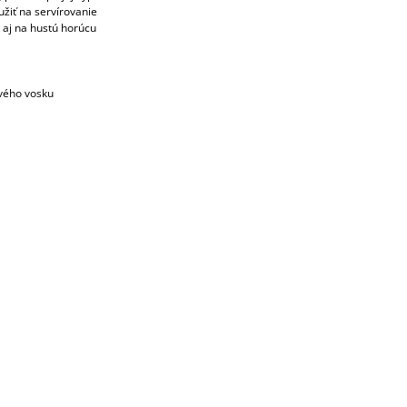
užiť na servírovanie
 aj na hustú horúcu
ového vosku