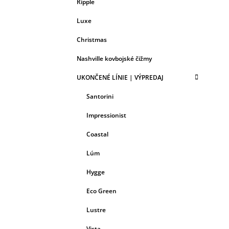
Ripple
Luxe
Christmas
Nashville kovbojské čižmy
UKONČENÉ LÍNIE | VÝPREDAJ
Santorini
Impressionist
Coastal
Lúm
Hygge
Eco Green
Lustre
Vista