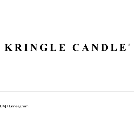
ČO POTREBUJETE NÁJSŤ?
HĽADAŤ
ODPORÚČAME
EDAJ
/
Enneagram
V
VILA HERMANOS APOTHECARY
VOLUSPA JAPON
Ý