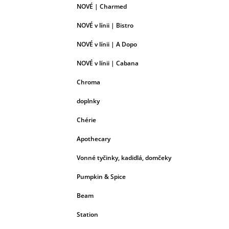
NOVÉ | Charmed
NOVÉ v línii | Bistro
NOVÉ v línii | A Dopo
NOVÉ v línii | Cabana
Chroma
doplnky
Chérie
Apothecary
Vonné tyčinky, kadidlá, domčeky
Pumpkin & Spice
Beam
Station