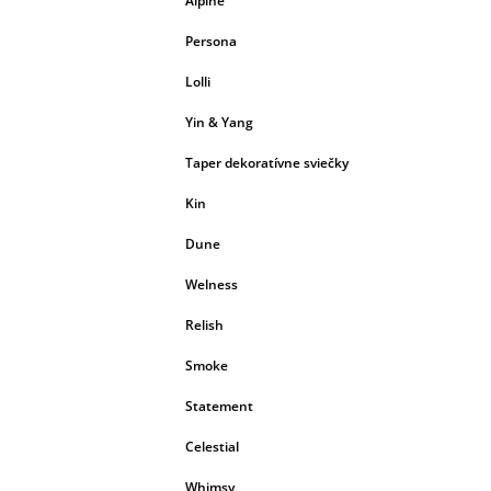
Alpine
Persona
Lolli
Yin & Yang
Taper dekoratívne sviečky
Kin
Dune
Welness
Relish
Smoke
Statement
Celestial
Whimsy