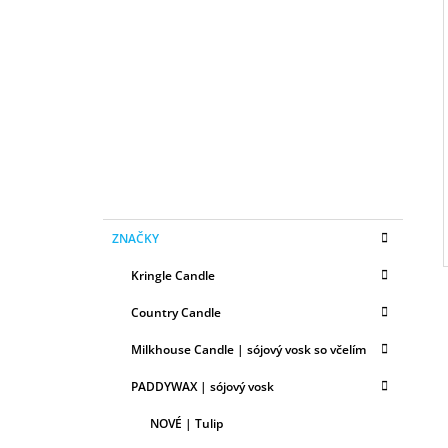
B
50ML
O
6,79 €
I
Č
N
Ý
P
A
N
E
K
Preskočiť
L
ZNAČKY
A
kategórie
T
Kringle Candle
E
G
Country Candle
Ó
R
Milkhouse Candle | sójový vosk so včelím
I
E
PADDYWAX | sójový vosk
NOVÉ | Tulip