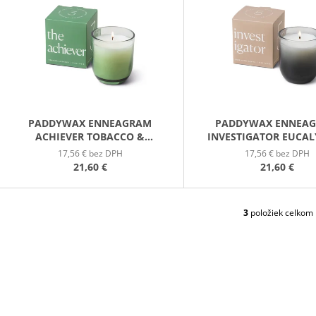
PATCHOULI & VANILLA DIFÚZOR 100 ML
WILDBERRY LAR
P
(18OZ / 510G)
16,90 €
51 €
S
P
R
O
D
PADDYWAX ENNEAGRAM
PADDYWAX ENNEA
ACHIEVER TOBACCO &
INVESTIGATOR EUCA
U
PATCHOULI VONNÁ SVIEČKA
SANTAL VONNÁ SVIEČKA
17,56 € bez DPH
17,56 € bez DPH
K
(5OZ / 141G)
141G)
21,60 €
21,60 €
T
O
V
3
položiek celkom
O
V
L
Á
D
A
C
I