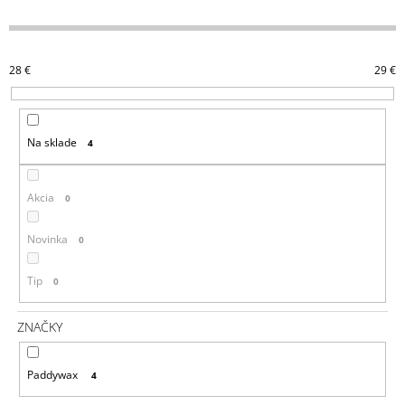
D
Á
E
J
N
S
28
€
29
€
I
Ť
E
?
P
Na sklade
4
R
O
D
Akcia
0
HĽADAŤ
U
K
Novinka
0
T
Tip
O
0
O
D
V
P
ZNAČKY
O
R
Ú
Paddywax
4
Č
A