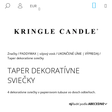
K
Prejsť
NÁKU
M
HĽADAŤ
EUR
na
KOŠÍK
O
PRIHLÁSENIE
SPÄŤ
SPÄŤ
obsah
Š
Í
Č
K
O
P
O
T
Domov
Značky
/
PADDYWAX | sójový vosk
/
UKONČENÉ LÍNIE | VÝPREDAJ
/
R
Taper dekoratívne sviečky
E
TAPER DEKORATÍVNE
B
SVIEČKY
U
J
E
4 dekoratívne sviečky v papierovom tubuse vo dvoch odtieňoch.
T
R
E
Radiť podľa:
ABECEDNE
A
N