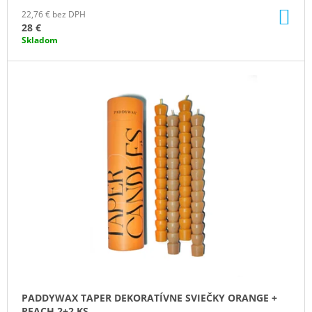
DO
22,76 € bez DPH
KO
28 €
Skladom
PADDYWAX TAPER DEKORATÍVNE SVIEČKY ORANGE +
PEACH 2+2 KS