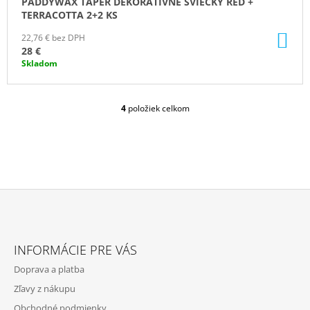
PADDYWAX TAPER DEKORATÍVNE SVIEČKY RED +
TERRACOTTA 2+2 KS
DO
22,76 € bez DPH
KO
28 €
Skladom
4
položiek celkom
O
V
L
Á
D
A
C
I
E
Z
P
Á
R
INFORMÁCIE PRE VÁS
P
V
Doprava a platba
K
Ä
Y
Zľavy z nákupu
T
V
Obchodné podmienky