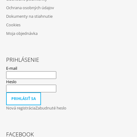
Ý
I
P
Ochrana osobných údajov
E
I
Dokumenty na stiahnutie
S
U
Cookies
Moja objednávka
PRIHLÁSENIE
E-mail
Heslo
PRIHLÁSIŤ SA
Nová registrácia
Zabudnuté heslo
FACEBOOK