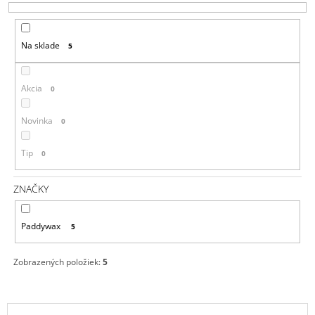
E
Á
P
J
Na sklade
5
R
S
O
Ť
D
?
Akcia
0
U
K
Novinka
0
T
Tip
0
O
HĽADAŤ
V
ZNAČKY
O
Paddywax
5
D
P
O
Zobrazených položiek:
5
R
Ú
Č
V
A