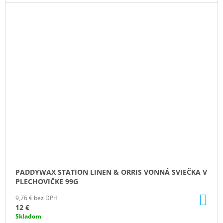
PADDYWAX STATION LINEN & ORRIS VONNÁ SVIEČKA V
PLECHOVIČKE 99G
DO
9,76 € bez DPH
KO
12 €
Skladom