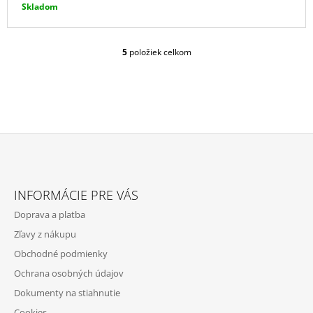
Skladom
5
položiek celkom
O
V
L
Á
D
A
C
I
E
Z
P
Á
R
INFORMÁCIE PRE VÁS
P
V
Doprava a platba
K
Ä
Y
Zľavy z nákupu
T
V
Obchodné podmienky
Ý
I
P
Ochrana osobných údajov
E
I
Dokumenty na stiahnutie
S
U
Cookies