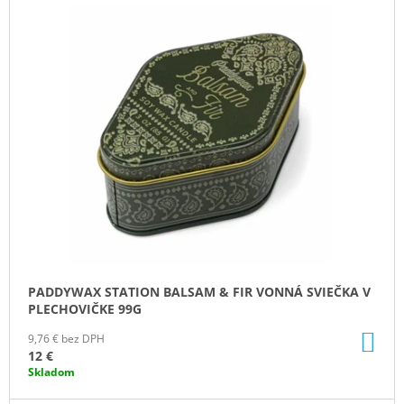
Ý
M
E
P
I
IPURO
S
ESSENTIALS
TIME
P
TO
R
GLOW
SVIEČKA
O
+
D
DIFÚZOR
V
U
DARČEKOVOM
K
BALENÍ
125G
T
/
O
50ML
PADDYWAX STATION BALSAM & FIR VONNÁ SVIEČKA V
V
13,50
PLECHOVIČKE 99G
€
DO
9,76 € bez DPH
KO
12 €
Skladom