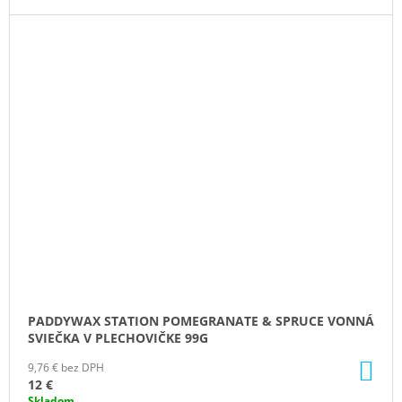
PADDYWAX STATION POMEGRANATE & SPRUCE VONNÁ
SVIEČKA V PLECHOVIČKE 99G
DO
9,76 € bez DPH
KO
12 €
Skladom