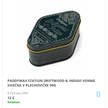
PADDYWAX STATION DRIFTWOOD & INDIGO VONNÁ
SVIEČKA V PLECHOVIČKE 99G
DO
9,76 € bez DPH
KO
12 €
Skladom