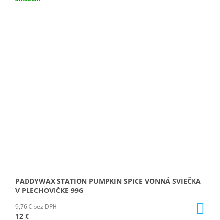
PADDYWAX STATION PUMPKIN SPICE VONNÁ SVIEČKA
V PLECHOVIČKE 99G
DO
9,76 € bez DPH
KO
12 €