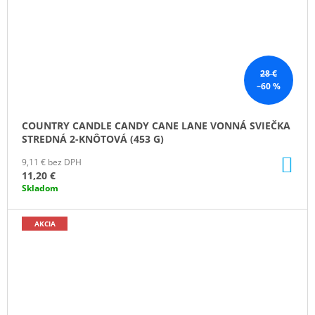
28 €
–60 %
COUNTRY CANDLE CANDY CANE LANE VONNÁ SVIEČKA
STREDNÁ 2-KNÔTOVÁ (453 G)
DO
9,11 € bez DPH
KO
11,20 €
Skladom
AKCIA