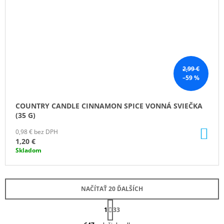
2,99 €
–59 %
COUNTRY CANDLE CINNAMON SPICE VONNÁ SVIEČKA
(35 G)
DO
0,98 € bez DPH
KO
1,20 €
Skladom
NAČÍTAŤ 20 ĎALŠÍCH
S
1
T
33
O
R