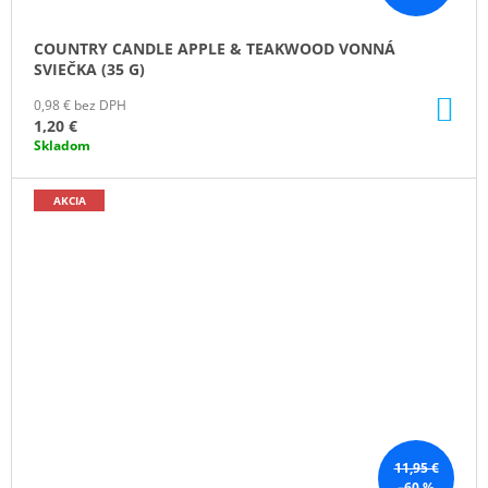
COUNTRY CANDLE APPLE & TEAKWOOD VONNÁ
SVIEČKA (35 G)
DO
0,98 € bez DPH
KO
1,20 €
Skladom
AKCIA
11,95 €
–60 %