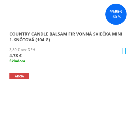
11,95 €
–60 %
COUNTRY CANDLE BALSAM FIR VONNÁ SVIEČKA MINI
1-KNÔTOVÁ (104 G)
DO
3,89 € bez DPH
KO
4,78 €
Skladom
AKCIA