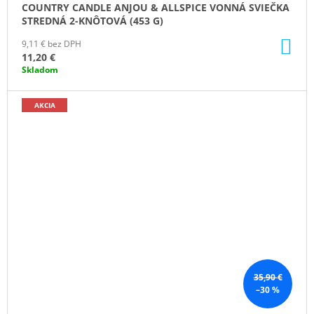
COUNTRY CANDLE ANJOU & ALLSPICE VONNÁ SVIEČKA
STREDNÁ 2-KNÔTOVÁ (453 G)
DO
9,11 € bez DPH
KO
11,20 €
Skladom
AKCIA
35,90 €
–30 %