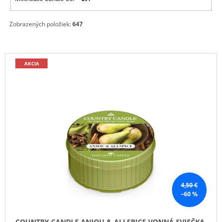
Zobrazených položiek:
647
V
AKCIA
Ý
P
I
S
P
R
O
D
U
K
4,50 €
–60 %
T
O
COUNTRY CANDLE ANJOU & ALLSPICE VONNÁ SVIEČKA