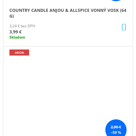
COUNTRY CANDLE ANJOU & ALLSPICE VONNÝ VOSK (64
G)
DO
3,24 € bez DPH
KO
3,99 €
Skladom
AKCIA
2,99 €
–59 %