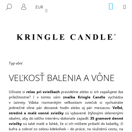
K
Prejsť
NÁKU
M
HĽADAŤ
EUR
na
KOŠÍK
O
PRIHLÁSENIE
SPÄŤ
SPÄŤ
obsah
Š
Í
Č
K
O
P
O
T
Domov
Typ vôní
R
VEĽKOSŤ BALENIA A VÔNE
E
B
U
Užívate si
relax pri sviečkach
pravidelne alebo si ich zapaľujete iba
príležitostne? I v tomto vám
značka Kringle Candle
vychádza
J
v ústrety. Vďaka rozmanitým veľkostiam sviečok si vychutnáte
E
jedinečné vône pár desiatok hodín alebo aj pár mesiacov.
Veľké,
stredné a malé vonné sviečky
sú vybavené štýlovými sklenenými
T
obalmi, aby do vášho interiéru dokonale zapadli.
35 gramové denné
E
sviečky
sú také malé a ľahké, že si ich môžete pribaliť do kabelky, či
kufra a zobrať zo sebou kdekoľvek – do práce, na služobnú cestu, na
N