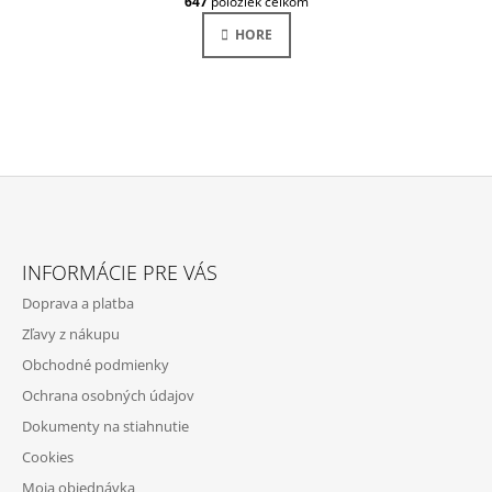
647
položiek celkom
Á
V
N
L
HORE
K
Á
O
D
V
A
A
N
C
I
I
E
E
P
R
V
Z
K
Á
Y
INFORMÁCIE PRE VÁS
V
P
Ý
Doprava a platba
Ä
P
Zľavy z nákupu
I
T
S
Obchodné podmienky
I
U
Ochrana osobných údajov
E
Dokumenty na stiahnutie
Cookies
Moja objednávka