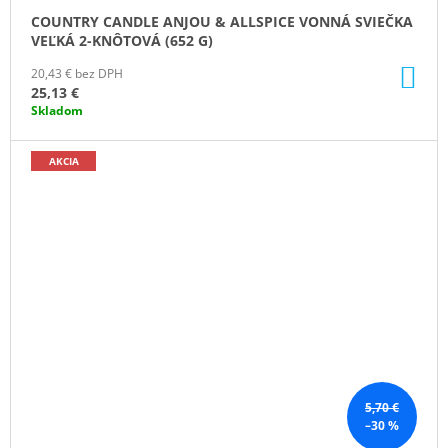
COUNTRY CANDLE ANJOU & ALLSPICE VONNÁ SVIEČKA
VEĽKÁ 2-KNÔTOVÁ (652 G)
DO
20,43 € bez DPH
KO
25,13 €
Skladom
AKCIA
5,70 €
–30 %