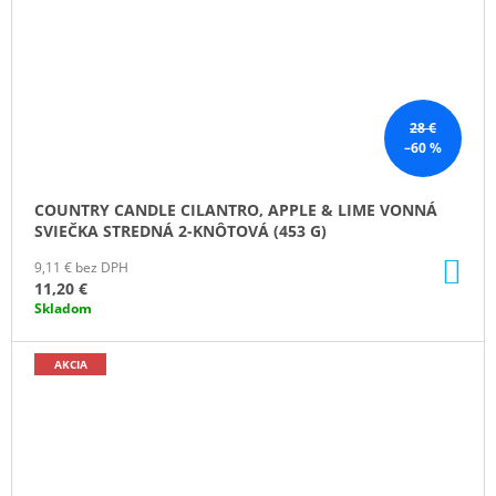
28 €
–60 %
COUNTRY CANDLE CILANTRO, APPLE & LIME VONNÁ
SVIEČKA STREDNÁ 2-KNÔTOVÁ (453 G)
DO
9,11 € bez DPH
KO
11,20 €
Skladom
AKCIA