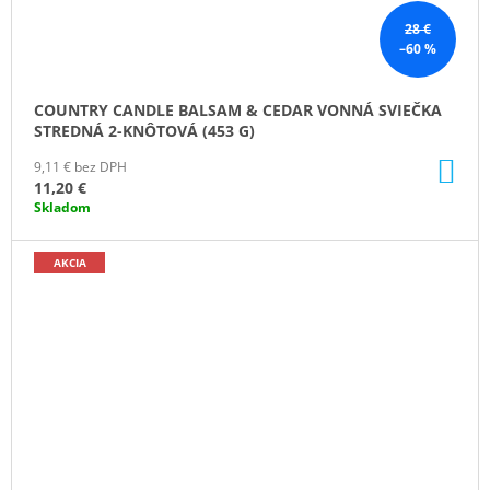
28 €
–60 %
COUNTRY CANDLE BALSAM & CEDAR VONNÁ SVIEČKA
STREDNÁ 2-KNÔTOVÁ (453 G)
DO
9,11 € bez DPH
KO
11,20 €
Skladom
AKCIA