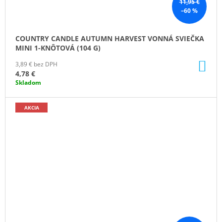
11,95 €
–60 %
COUNTRY CANDLE AUTUMN HARVEST VONNÁ SVIEČKA
MINI 1-KNÔTOVÁ (104 G)
DO
3,89 € bez DPH
KO
4,78 €
Skladom
AKCIA