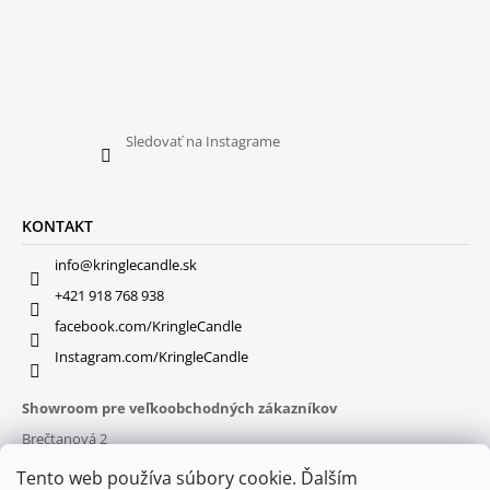
Sledovať na Instagrame
KONTAKT
info@kringlecandle.sk
+421 918 768 938
facebook.com/KringleCandle
Instagram.com/KringleCandle
Showroom pre veľkoobchodných zákazníkov
Brečtanová 2
831 01 Bratislava (
MAPA
)
Tento web používa súbory cookie. Ďalším