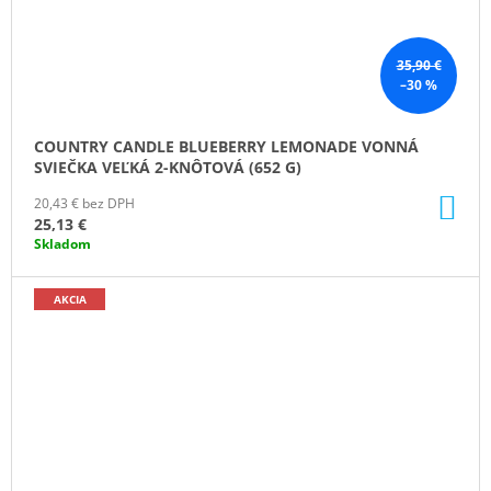
35,90 €
–30 %
COUNTRY CANDLE BLUEBERRY LEMONADE VONNÁ
SVIEČKA VEĽKÁ 2-KNÔTOVÁ (652 G)
DO
20,43 € bez DPH
KO
25,13 €
Skladom
AKCIA