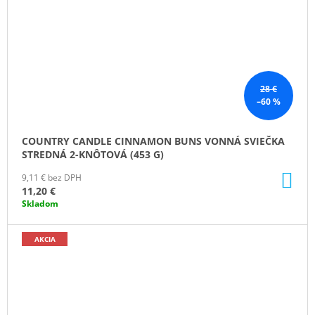
28 €
–60 %
COUNTRY CANDLE CINNAMON BUNS VONNÁ SVIEČKA
STREDNÁ 2-KNÔTOVÁ (453 G)
DO
9,11 € bez DPH
KO
11,20 €
Skladom
AKCIA