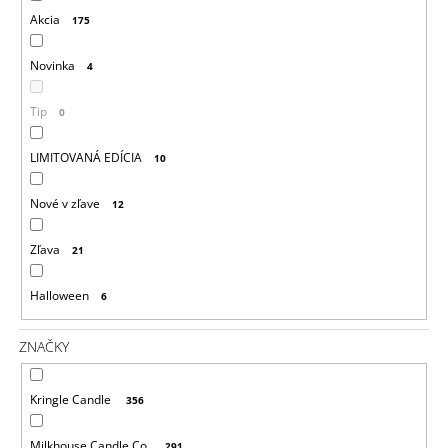
D
M
Akcia
175
E
U
K
Novinka
4
VILA
T
HERMANOS
Tip
0
APOTHECARY
O
PATCHOULI
V
&
LIMITOVANÁ EDÍCIA
10
VANILLA
DIFÚZOR
100
Nové v zľave
12
ML
16,90
Zľava
21
€
Halloween
6
ZNAČKY
Kringle Candle
356
Milkhouse Candle Co.
291