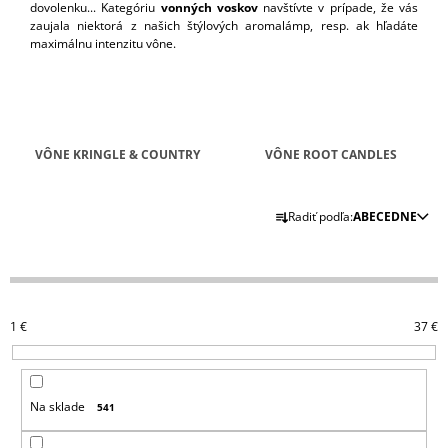
dovolenku... Kategóriu
vonných voskov
navštívte v prípade, že vás
Á
zaujala niektorá z našich štýlových aromalámp, resp. ak hľadáte
J
maximálnu intenzitu vône.
S
Ť
?
VÔNE KRINGLE & COUNTRY
VÔNE ROOT CANDLES
R
Radiť podľa:
ABECEDNE
A
HĽADAŤ
D
E
N
O
1
€
37
€
D
I
P
E
O
P
R
Ú
Na sklade
541
R
Č
O
A