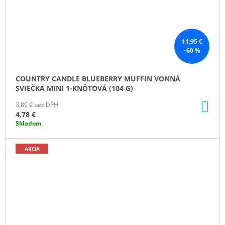
11,95 €
–60 %
COUNTRY CANDLE BLUEBERRY MUFFIN VONNÁ
SVIEČKA MINI 1-KNÔTOVÁ (104 G)
DO
3,89 € bez DPH
KO
4,78 €
Skladom
AKCIA