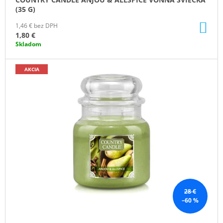
V
(35 G)
DO
1,46 € bez DPH
KO
1,80 €
Skladom
AKCIA
28 €
–60 %