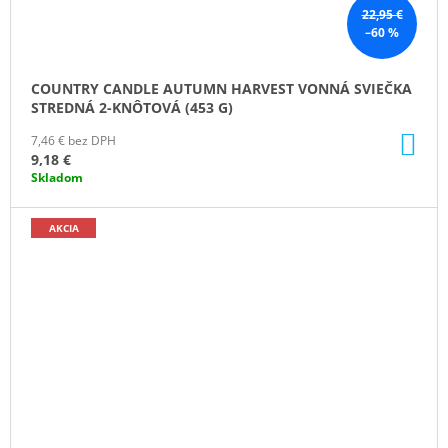
22,95 €
–60 %
COUNTRY CANDLE AUTUMN HARVEST VONNÁ SVIEČKA
STREDNÁ 2-KNÔTOVÁ (453 G)
DO
7,46 € bez DPH
KO
9,18 €
Skladom
AKCIA