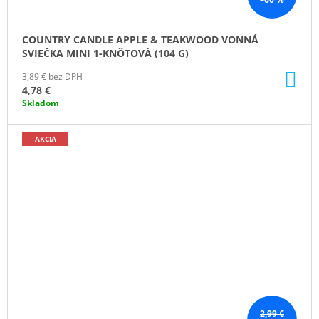
COUNTRY CANDLE APPLE & TEAKWOOD VONNÁ
SVIEČKA MINI 1-KNÔTOVÁ (104 G)
DO
3,89 € bez DPH
KO
4,78 €
Skladom
AKCIA
2,99 €