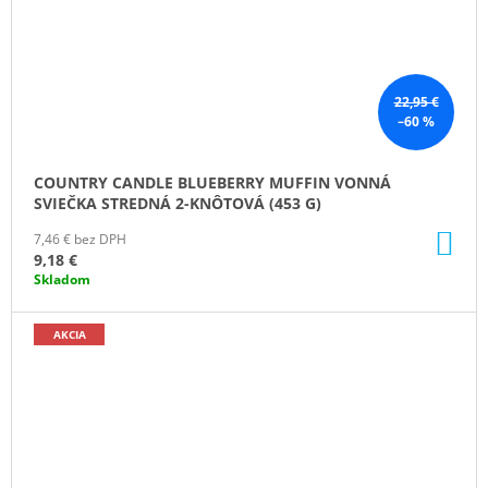
22,95 €
–60 %
COUNTRY CANDLE BLUEBERRY MUFFIN VONNÁ
SVIEČKA STREDNÁ 2-KNÔTOVÁ (453 G)
DO
7,46 € bez DPH
KO
9,18 €
Skladom
AKCIA