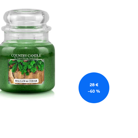
GE JAR VONNÁ SVIEČKA
28 €
–60 %