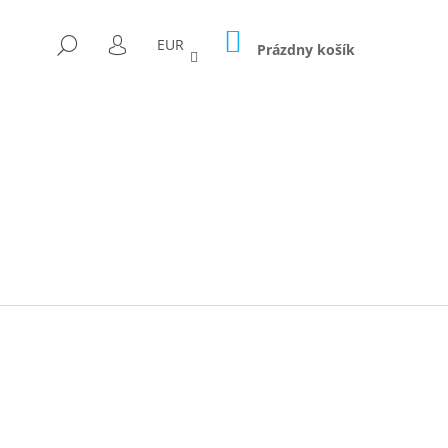
NÁKUPNÝ
HĽADAŤ
EUR
KOŠÍK
Prázdny košík
PRIHLÁSENIE
Nasledujúce
ICA FORAGED