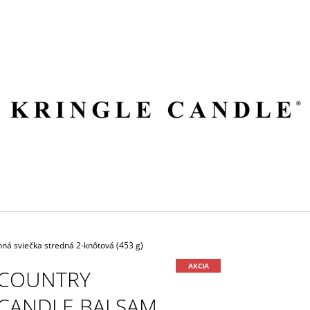
ČO POTREBUJETE NÁJSŤ?
HĽADAŤ
ODPORÚČAME
ná sviečka stredná 2-knôtová (453 g)
AKCIA
COUNTRY
CANDLE BALSAM
VILA HERMANOS APOTHECARY
VOLUSPA JAPON