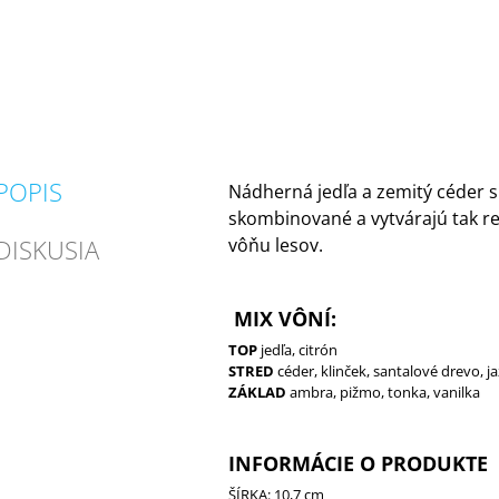
POPIS
Nádherná jedľa a zemitý céder 
skombinované a vytvárajú tak re
DISKUSIA
vôňu lesov.
MIX VÔNÍ:
TOP
jedľa, citrón
STRED
céder, klinček, santalové drevo, j
ZÁKLAD
ambra, pižmo, tonka, vanilka
INFORMÁCIE O PRODUKTE
ŠÍRKA: 10,7 cm