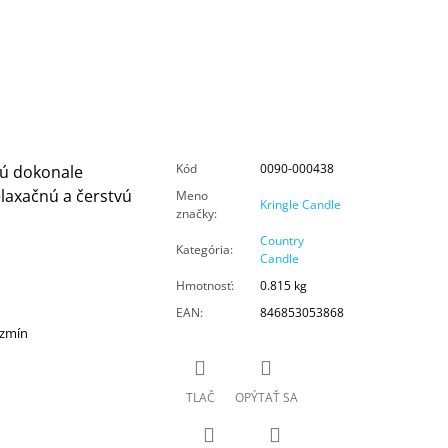
Kód
0090-000438
sú dokonale
laxačnú a čerstvú
Meno
Kringle Candle
značky
:
Country
Kategória
:
Candle
Hmotnosť
:
0.815 kg
EAN
:
846853053868
azmín
TLAČ
OPÝTAŤ SA