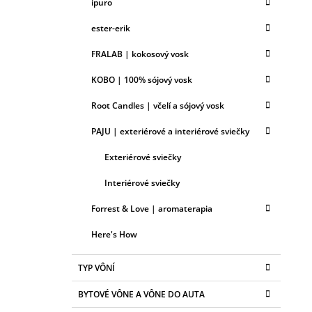
ipuro
ester-erik
FRALAB | kokosový vosk
KOBO | 100% sójový vosk
Root Candles | včelí a sójový vosk
PAJU | exteriérové a interiérové sviečky
Exteriérové sviečky
Interiérové sviečky
Forrest & Love | aromaterapia
Here's How
TYP VÔNÍ
BYTOVÉ VÔNE A VÔNE DO AUTA