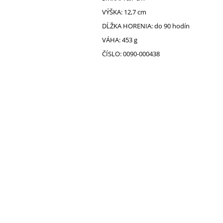
VÝŠKA: 12,7 cm
DĹŽKA HORENIA: do 90 hodín
VÁHA: 453 g
ČÍSLO: 0090-000438