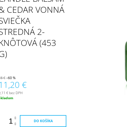
PATCHOULI & VANILLA DIFÚZOR 100 ML
WILDBERRY LAR
(18OZ / 510G)
& CEDAR VONNÁ
16,90 €
51 €
SVIEČKA
STREDNÁ 2-
KNÔTOVÁ (453
G)
28 €
–60 %
11,20 €
9,11 € bez DPH
Jednotková
Skladom
ena:
DO KOŠÍKA