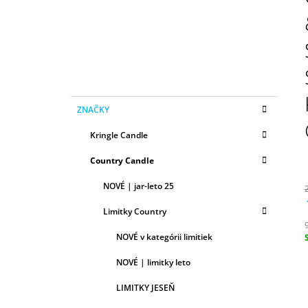
N
50ML
Ý
6,79 €
P
A
N
E
K
Preskočiť
L
ZNAČKY
A
kategórie
T
Kringle Candle
E
G
Country Candle
Ó
R
NOVÉ | jar-leto 25
I
E
Limitky Country
NOVÉ v kategórii limitiek
c
NOVÉ | limitky leto
LIMITKY JESEŇ