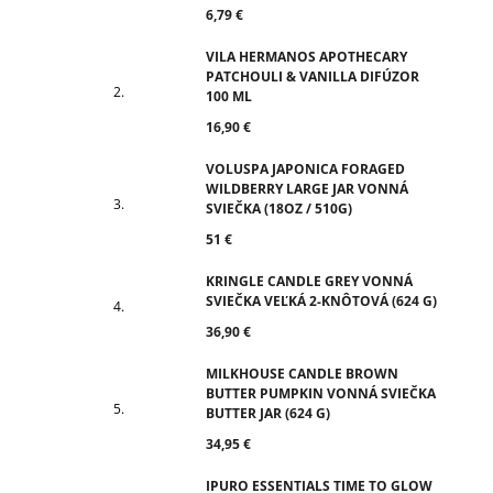
6,79 €
VILA HERMANOS APOTHECARY
PATCHOULI & VANILLA DIFÚZOR
100 ML
16,90 €
VOLUSPA JAPONICA FORAGED
WILDBERRY LARGE JAR VONNÁ
SVIEČKA (18OZ / 510G)
51 €
KRINGLE CANDLE GREY VONNÁ
SVIEČKA VEĽKÁ 2-KNÔTOVÁ (624 G)
36,90 €
MILKHOUSE CANDLE BROWN
BUTTER PUMPKIN VONNÁ SVIEČKA
BUTTER JAR (624 G)
34,95 €
IPURO ESSENTIALS TIME TO GLOW