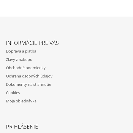
Z
Á
INFORMÁCIE PRE VÁS
P
Doprava a platba
Ä
Zľavy z nákupu
T
Obchodné podmienky
I
Ochrana osobných údajov
E
Dokumenty na stiahnutie
Cookies
Moja objednávka
PRIHLÁSENIE