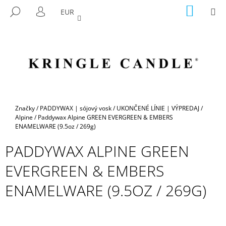
K
Prejsť
NÁKU
M
HĽADAŤ
EUR
na
KOŠÍK
O
PRIHLÁSENIE
SPÄŤ
SPÄŤ
obsah
Š
Í
Č
K
O
P
O
T
Domov
Značky
/
PADDYWAX | sójový vosk
/
UKONČENÉ LÍNIE | VÝPREDAJ
/
R
Alpine
/
Paddywax Alpine GREEN EVERGREEN & EMBERS
ENAMELWARE (9.5oz / 269g)
E
B
PADDYWAX ALPINE GREEN
U
EVERGREEN & EMBERS
J
E
ENAMELWARE (9.5OZ / 269G)
T
E
N