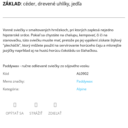
ZÁKLAD
: céder, drevené uhlíky, jedľa
Vonné sviečky v smaltovaných hrnčekoch, pri ktorých zaplesá nejedno
hipsterské srdce. Pokiaľ sa chystáte na chalupu, kempovať, či či na
stanovačku, túto sviečku musíte mať, pretože po jej vypálení získate štýlový
"plecháčik", ktorý môžete použiť na servírovanie horúceho čaju a mlsnejšie
jazýčky napríklad aj na hustú horúcu čokoládu so šlahačkou.
Paddywax - ručne odlievané sviečky zo sójového vosku
Kód
AL0902
Meno značky
:
Paddywax
Kategória
:
Alpine
OPÝTAŤ SA
STRÁŽIŤ
ZDIEĽAŤ