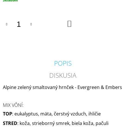
Skladom
M
cena:
E
DO
VOLUSPA
KOŠÍKA
JAPONICA
HOLIDAY
NOBLE
FIR
GARLAND
MINI
TIN
POPIS
VONNÁ
SVIEČKA
113G
DISKUSIA
20,50
€
Alpine zelený smaltovaný hrnček - Evergreen & Embers
MIX VÔNÍ:
TOP
: eukalyptus, mäta, čerstvý vzduch, ihličie
STRED
: koža, strieborný smrek, biela koža, pačuli