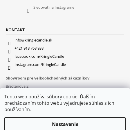
Sledovať na Instagrame
KONTAKT
info@kringlecandle.sk
+421 918 768 938
facebook.com/KringleCandle
Instagram.com/KringleCandle
Showroom pre veľkoobchodných zákazníkov
Brečtanová 2
831 01 Bratislava (
MAPA
)
Tento web používa súbory cookie. Ďalším
Otváracie hodiny
prechádzaním tohto webu vyjadrujete súhlas s ich
pon – pia : 9:30 – 16:00
používaním.
Nastavenie