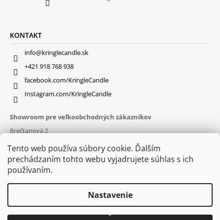
KONTAKT
info@kringlecandle.sk
+421 918 768 938
facebook.com/KringleCandle
Instagram.com/KringleCandle
Showroom pre veľkoobchodných zákazníkov
Brečtanová 2
831 01 Bratislava (
MAPA
)
Tento web používa súbory cookie. Ďalším
Otváracie hodiny
prechádzaním tohto webu vyjadrujete súhlas s ich
pon – pia : 9:30 – 16:00
používaním.
Nastavenie