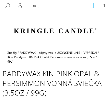
K
Prejsť
NÁKU
M
HĽADAŤ
EUR
na
KOŠÍK
O
PRIHLÁSENIE
SPÄŤ
SPÄŤ
obsah
Š
Í
Č
K
O
P
O
T
Domov
Značky
/
PADDYWAX | sójový vosk
/
UKONČENÉ LÍNIE | VÝPREDAJ
/
R
Kin
/
Paddywax KIN Pink Opal & Persimmon vonná sviečka (3.5oz /
99g)
E
B
PADDYWAX KIN PINK OPAL &
U
PERSIMMON VONNÁ SVIEČKA
J
E
(3.5OZ / 99G)
T
E
N