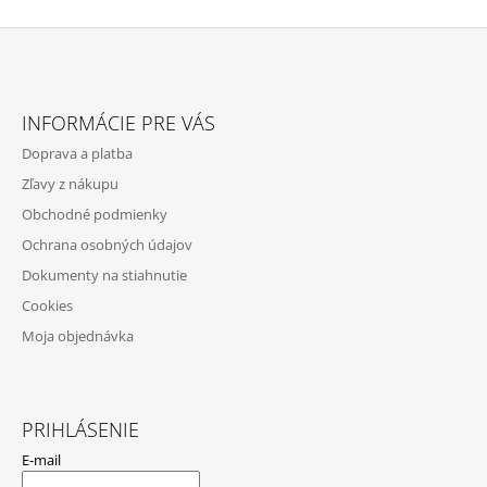
Z
Á
INFORMÁCIE PRE VÁS
P
Doprava a platba
Ä
Zľavy z nákupu
T
Obchodné podmienky
I
Ochrana osobných údajov
E
Dokumenty na stiahnutie
Cookies
Moja objednávka
PRIHLÁSENIE
E-mail