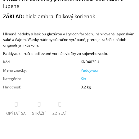
lupene
ZÁKLAD:
biela ambra, fialkový korienok
Hlinené nádoby s lesklou glazúrou v štyroch farbách, inšpirované japonským
saké a čajom. Všetky nádoby sú ručne vyrábané, preto je každá z nádob
originálnym kúskom.
Paddywax - ručne odlievané vonné sviečky zo sójového vosku
Kód
KN0403EU
Meno značky
:
Paddywax
Kategória
:
Kin
Hmotnosť
:
0.2 kg
OPÝTAŤ SA
STRÁŽIŤ
ZDIEĽAŤ