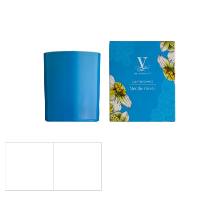
Á
J
S
Ť
?
HĽADAŤ
O
D
P
O
R
Ú
Č
A