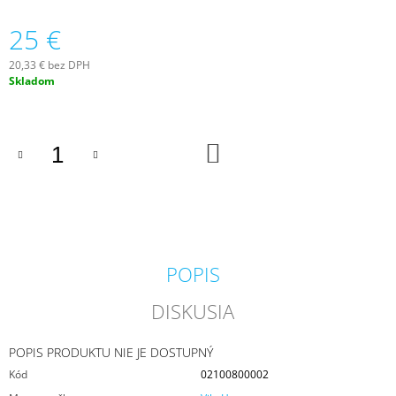
M
25 €
E
20,33 € bez DPH
MILKHOUSE
Jednotková
Skladom
CANDLE
cena:
BROWN
BUTTER
PUMPKIN
VONNÁ
DO
KOŠÍKA
SVIEČKA
BUTTER
JAR
(624
G)
34,95
€
POPIS
Pôvodne:
36,95
€
DISKUSIA
POPIS PRODUKTU NIE JE DOSTUPNÝ
Kód
02100800002