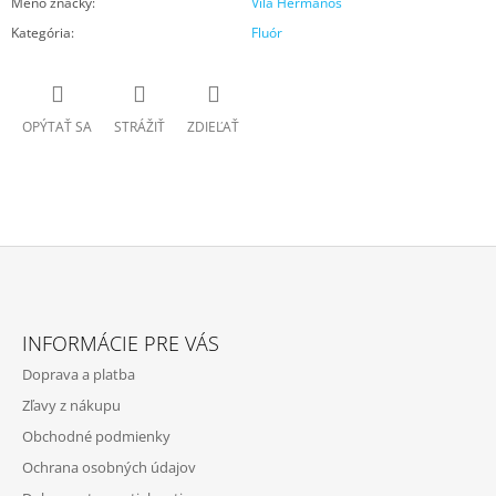
Meno značky
:
Vila Hermanos
Kategória
:
Fluór
OPÝTAŤ SA
STRÁŽIŤ
ZDIEĽAŤ
Z
Á
INFORMÁCIE PRE VÁS
P
Doprava a platba
Ä
Zľavy z nákupu
T
Obchodné podmienky
I
Ochrana osobných údajov
E