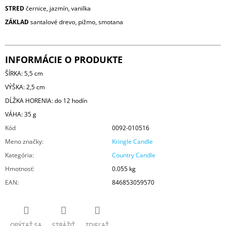
STRED
černice, jazmín, vanilka
ZÁKLAD
santalové drevo, pižmo, smotana
INFORMÁCIE O PRODUKTE
ŠÍRKA: 5,5 cm
VÝŠKA: 2,5 cm
DĹŽKA HORENIA: do 12 hodín
VÁHA: 35 g
Kód
0092-010516
Meno značky
:
Kringle Candle
Kategória
:
Country Candle
Hmotnosť
:
0.055 kg
EAN
:
846853059570
OPÝTAŤ SA
STRÁŽIŤ
ZDIEĽAŤ