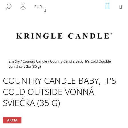
K
Prejsť
NÁKU
M
HĽADAŤ
EUR
na
KOŠÍK
O
PRIHLÁSENIE
SPÄŤ
SPÄŤ
obsah
Š
Í
Č
K
O
P
O
T
Domov
Značky
/
Country Candle
/
Country Candle Baby, It's Cold Outside
R
vonná sviečka (35 g)
E
COUNTRY CANDLE BABY, IT'S
B
COLD OUTSIDE VONNÁ
U
J
SVIEČKA (35 G)
E
T
E
AKCIA
N