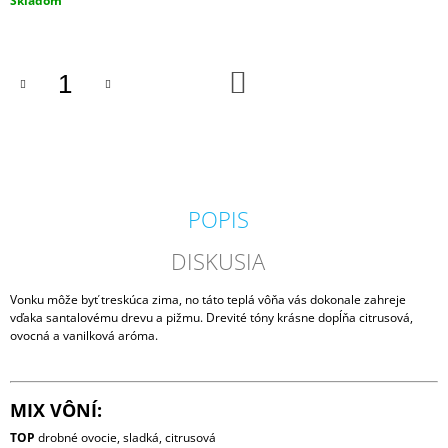
Skladom
M
cena:
E
DO
PADDYWAX
KOŠÍKA
CABANA
BORA
BORA
VONNÁ
SVIEČKA
184G
20
POPIS
€
DISKUSIA
Vonku môže byť treskúca zima, no táto teplá vôňa vás dokonale zahreje
vďaka santalovému drevu a pižmu. Drevité tóny krásne dopĺňa citrusová,
ovocná a vanilková aróma.
MIX VÔNÍ:
TOP
drobné ovocie, sladká, citrusová