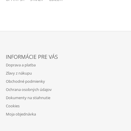
Z
Á
INFORMÁCIE PRE VÁS
P
Doprava a platba
Ä
Zľavy z nákupu
T
Obchodné podmienky
I
Ochrana osobných údajov
E
Dokumenty na stiahnutie
Cookies
Moja objednávka