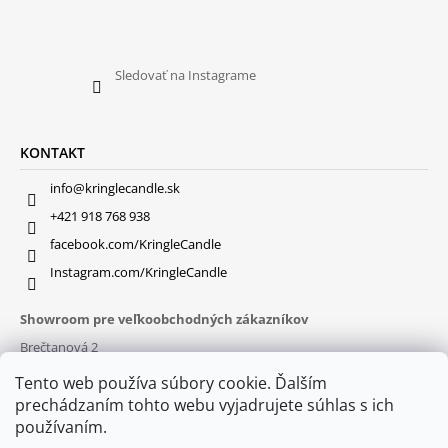
Sledovať na Instagrame
KONTAKT
info@kringlecandle.sk
+421 918 768 938
facebook.com/KringleCandle
Instagram.com/KringleCandle
Showroom pre veľkoobchodných zákazníkov
Brečtanová 2
831 01 Bratislava (
MAPA
)
Tento web používa súbory cookie. Ďalším
Otváracie hodiny
prechádzaním tohto webu vyjadrujete súhlas s ich
pon – pia : 9:30 – 16:00
používaním.