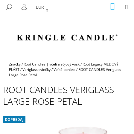
K
Prejsť
NÁKU
M
HĽADAŤ
EUR
na
KOŠÍK
O
PRIHLÁSENIE
SPÄŤ
SPÄŤ
obsah
Š
Í
Č
K
O
P
O
T
Domov
Značky
/
Root Candles | včelí a sójový vosk
/
Root Legacy MEDOVÝ
R
PLÁST
/
Veriglass sviečky
/
Veľké poháre
/
ROOT CANDLES Veriglass
Large Rose Petal
E
B
ROOT CANDLES VERIGLASS
U
LARGE ROSE PETAL
J
E
T
DOPREDAJ
E
N