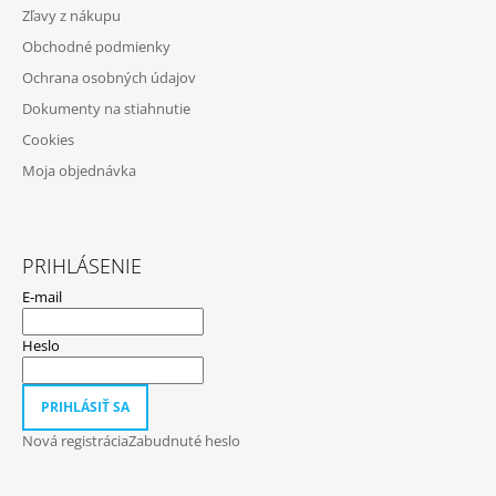
Ä
Zľavy z nákupu
T
Obchodné podmienky
I
Ochrana osobných údajov
E
Dokumenty na stiahnutie
Cookies
Moja objednávka
PRIHLÁSENIE
E-mail
Heslo
PRIHLÁSIŤ SA
Nová registrácia
Zabudnuté heslo