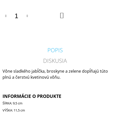
M
E
DO
KOŠÍKA
COUNTRY
CANDLE
COFFEE
SHOP
VONNÁ
SVIEČKA
(35
POPIS
G)
1,80
DISKUSIA
€
Pôvodne:
4,50
Vône sladkého jabĺčka, broskyne a zelene dopĺňajú túto
€
plnú a čerstvú kvetinovú vôňu.
INFORMÁCIE O PRODUKTE
ŠÍRKA: 9,5 cm
VÝŠKA: 11,5 cm