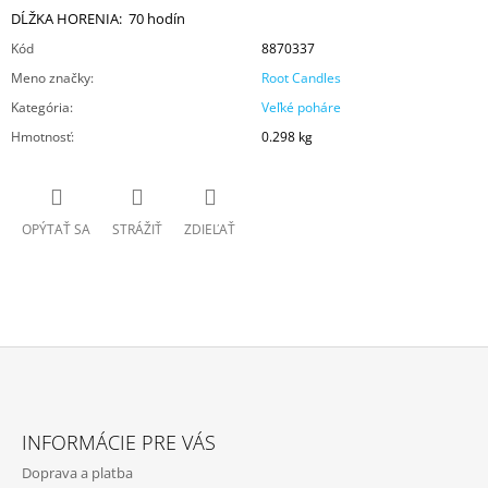
DĹŽKA HORENIA: 70 hodín
Kód
8870337
Meno značky
:
Root Candles
Kategória
:
Veľké poháre
Hmotnosť
:
0.298 kg
OPÝTAŤ SA
STRÁŽIŤ
ZDIEĽAŤ
Z
Á
INFORMÁCIE PRE VÁS
P
Doprava a platba