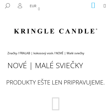
K
Prejsť
NÁKU
M
HĽADAŤ
EUR
na
KOŠÍK
O
PRIHLÁSENIE
SPÄŤ
SPÄŤ
obsah
Š
Í
Č
K
O
P
O
T
Domov
Značky
/
FRALAB | kokosový vosk
/
NOVÉ | Malé sviečky
R
NOVÉ | MALÉ SVIEČKY
E
B
U
PRODUKTY EŠTE LEN PRIPRAVUJEME.
J
E
T
E
N