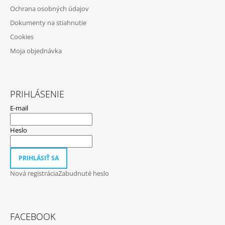
M
Ochrana osobných údajov
E
E
Dokumenty na stiahnutie
Cookies
PADDYWAX
CABANA
Moja objednávka
BORA
BORA
VONNÁ
SVIEČKA
184G
PRIHLÁSENIE
20
E-mail
€
Heslo
PRIHLÁSIŤ SA
Nová registrácia
Zabudnuté heslo
FACEBOOK