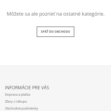
Á
J
Môžete sa ale pozrieť na ostatné kategórie.
S
Ť
?
SPÄŤ DO OBCHODU
HĽADAŤ
Z
O
D
Á
P
INFORMÁCIE PRE VÁS
P
O
Doprava a platba
R
Ä
Ú
Zľavy z nákupu
T
Č
Obchodné podmienky
I
A