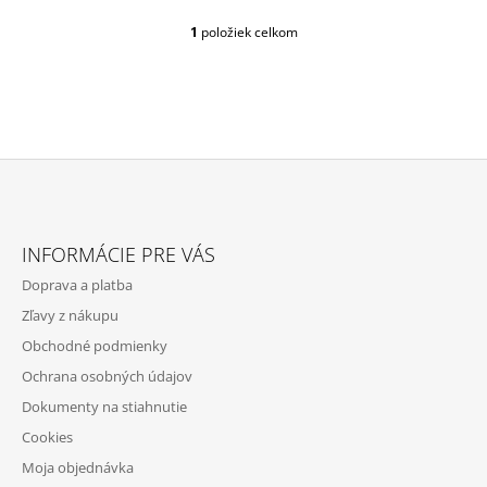
1
položiek celkom
O
V
L
Á
D
A
C
I
E
Z
P
Á
R
INFORMÁCIE PRE VÁS
P
V
Doprava a platba
K
Ä
Y
Zľavy z nákupu
T
V
Obchodné podmienky
Ý
I
P
Ochrana osobných údajov
E
I
Dokumenty na stiahnutie
S
U
Cookies
Moja objednávka