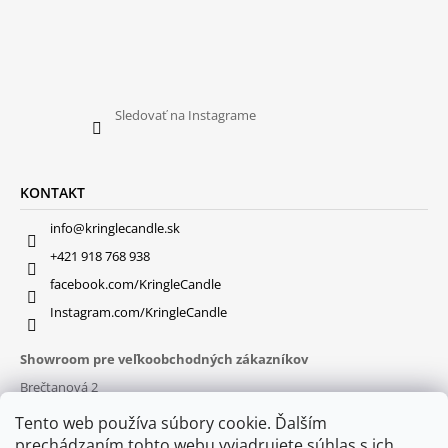
Sledovať na Instagrame
KONTAKT
info@kringlecandle.sk
+421 918 768 938
facebook.com/KringleCandle
Instagram.com/KringleCandle
Showroom pre veľkoobchodných zákazníkov
Brečtanová 2
831 01 Bratislava (
MAPA
)
Tento web používa súbory cookie. Ďalším
Otváracie hodiny
prechádzaním tohto webu vyjadrujete súhlas s ich