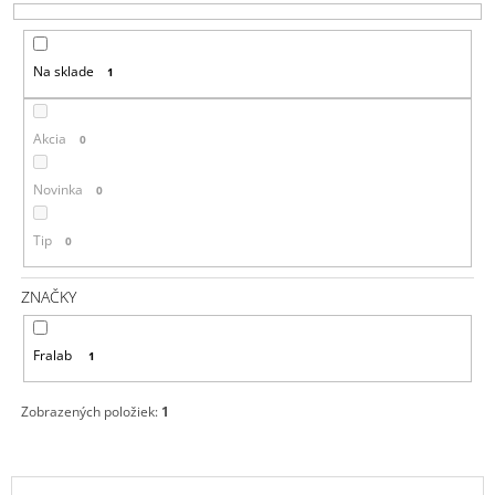
E
Á
P
J
Na sklade
1
R
S
O
Ť
D
?
Akcia
0
U
K
Novinka
0
T
Tip
0
O
HĽADAŤ
V
ZNAČKY
O
Fralab
1
D
P
O
Zobrazených položiek:
1
R
Ú
Č
V
A