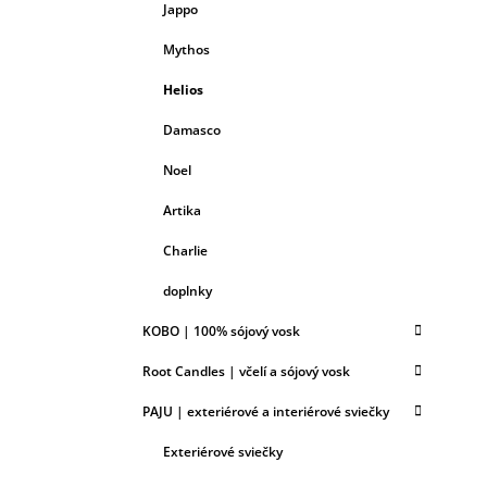
Jappo
Mythos
Helios
Damasco
Noel
Artika
Charlie
doplnky
KOBO | 100% sójový vosk
Root Candles | včelí a sójový vosk
PAJU | exteriérové a interiérové sviečky
Exteriérové sviečky