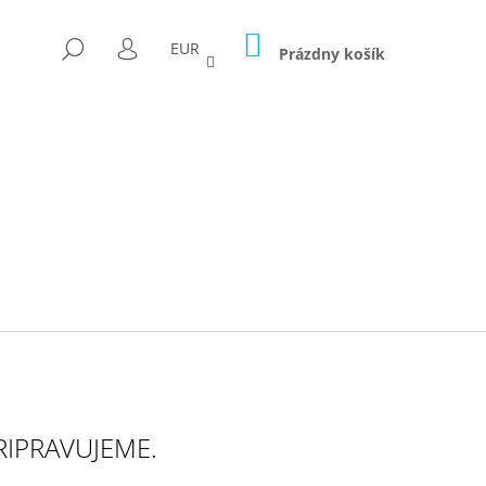
NÁKUPNÝ
HĽADAŤ
EUR
KOŠÍK
Prázdny košík
PRIHLÁSENIE
Nasledujúce
RIPRAVUJEME.
ICA FORAGED