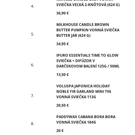
SVIEČKA VEĽKÁ 2-KNÔTOVÁ (624 G)
36,90 €
MILKHOUSE CANDLE BROWN
BUTTER PUMPKIN VONNÁ SVIEČKA
BUTTER JAR (624 G)
34,95 €
IPURO ESSENTIALS TIME TO GLOW
SVIEČKA + DIFÚZOR V
DARČEKOVOM BALENÍ 125G / 50ML
13,50 €
VOLUSPA JAPONICA HOLIDAY
NOBLE FIR GARLAND MINI TIN
VONNÁ SVIEČKA 113G
20,50 €
PADDYWAX CABANA BORA BORA
VONNÁ SVIEČKA 184G
20 €