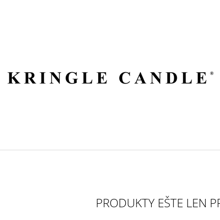
ČO POTREBUJETE NÁJSŤ?
HĽADAŤ
ODPORÚČAME
PRODUKTY EŠTE LEN P
VILA HERMANOS APOTHECARY
VOLUSPA JAPON