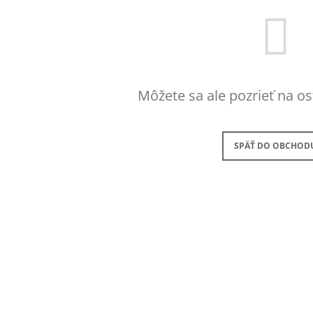
PATCHOULI & VANILLA DIFÚZOR 100 ML
WILDBERRY LAR
(18OZ / 510G)
16,90 €
51 €
Môžete sa ale pozrieť na os
SPÄŤ DO OBCHOD