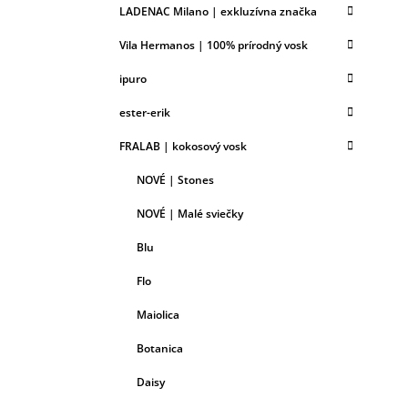
LADENAC Milano | exkluzívna značka
Vila Hermanos | 100% prírodný vosk
ipuro
ester-erik
FRALAB | kokosový vosk
NOVÉ | Stones
NOVÉ | Malé sviečky
Blu
Flo
Maiolica
Botanica
Daisy