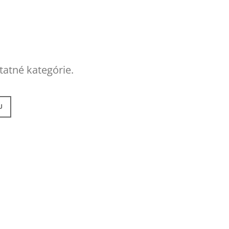
GE JAR VONNÁ SVIEČKA
tatné kategórie.
U