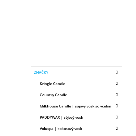
B
50ML
O
6,79 €
Č
N
Ý
P
A
N
E
K
Preskočiť
L
ZNAČKY
A
kategórie
T
Kringle Candle
E
G
Country Candle
Ó
R
Milkhouse Candle | sójový vosk so včelím
I
E
PADDYWAX | sójový vosk
Voluspa | kokosový vosk