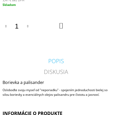
3,41 € bez DPH
M
Jednotková
Skladom
E
cena:
VILA
DO
HERMANOS
KOŠÍKA
APOTHECARY
PATCHOULI
&
VANILLA
DIFÚZOR
100
ML
POPIS
16,90
€
DISKUSIA
Borievka a palisander
Osloboďte svoju myseľ od "neporiadku" - spojením jednoduchosti bielej so
silou borievky a esenciálnych olejov palisandru pre čistotu a jasnosť.
INFORMÁCIE O PRODUKTE