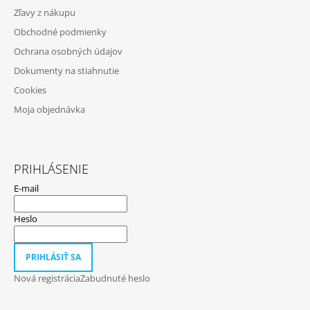
Ä
Zľavy z nákupu
T
Obchodné podmienky
I
Ochrana osobných údajov
E
Dokumenty na stiahnutie
Cookies
Moja objednávka
PRIHLÁSENIE
E-mail
Heslo
PRIHLÁSIŤ SA
Nová registrácia
Zabudnuté heslo