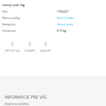
Vonný vosk 74g
Kód
1725227
Meno značky
:
Root Candles
Kategória
:
Vonné vosky
Hmotnosť
:
0.15 kg
OPÝTAŤ SA
STRÁŽIŤ
ZDIEĽAŤ
Z
Á
INFORMÁCIE PRE VÁS
P
Doprava a platba