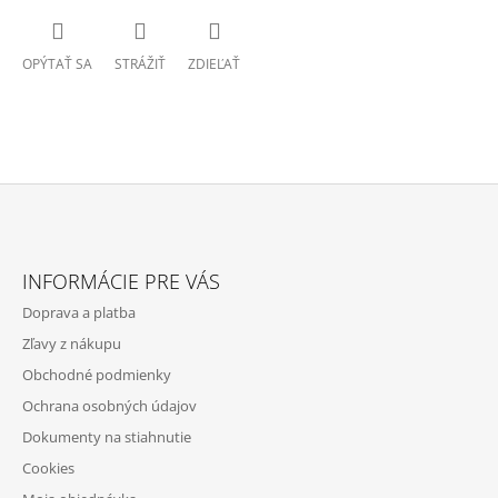
OPÝTAŤ SA
STRÁŽIŤ
ZDIEĽAŤ
Z
Á
INFORMÁCIE PRE VÁS
P
Doprava a platba
Ä
Zľavy z nákupu
T
Obchodné podmienky
I
Ochrana osobných údajov
E
Dokumenty na stiahnutie
Cookies