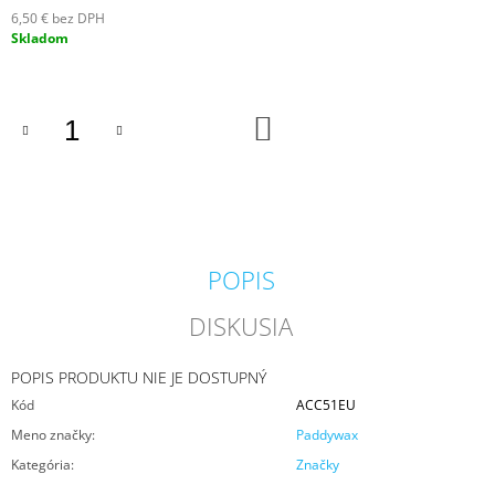
M
6,50 € bez DPH
E
Jednotková
Skladom
cena:
KRINGLE
CANDLE
DO
GREY
KOŠÍKA
VONNÁ
SVIEČKA
VEĽKÁ
2-
KNÔTOVÁ
(624
G)
POPIS
36,90
€
DISKUSIA
POPIS PRODUKTU NIE JE DOSTUPNÝ
Kód
ACC51EU
Meno značky
:
Paddywax
Kategória
:
Značky