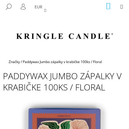
K
Prejsť
NÁKU
M
HĽADAŤ
EUR
na
KOŠÍK
O
PRIHLÁSENIE
SPÄŤ
SPÄŤ
obsah
Š
Í
Č
K
O
P
O
T
Domov
Značky
/
Paddywax Jumbo zápalky v krabičke 100ks / Floral
R
PADDYWAX JUMBO ZÁPALKY V
E
B
KRABIČKE 100KS / FLORAL
U
J
E
T
E
N