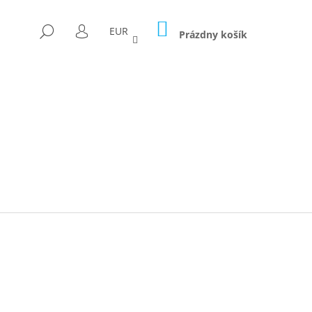
NÁKUPNÝ
HĽADAŤ
EUR
KOŠÍK
Prázdny košík
PRIHLÁSENIE
Nasledujúce
ICA FORAGED