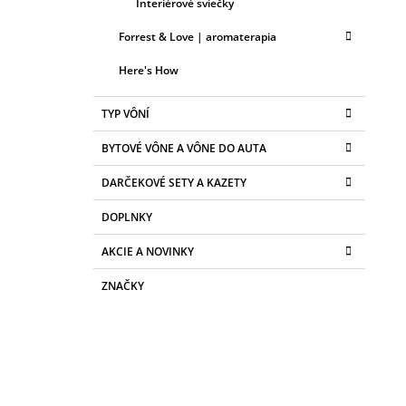
Interiérové sviečky
Forrest & Love | aromaterapia
Here's How
TYP VÔNÍ
BYTOVÉ VÔNE A VÔNE DO AUTA
DARČEKOVÉ SETY A KAZETY
DOPLNKY
AKCIE A NOVINKY
ZNAČKY