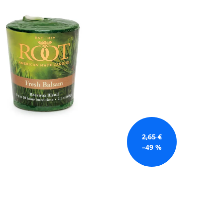
GE JAR VONNÁ SVIEČKA
2,65 €
–49 %