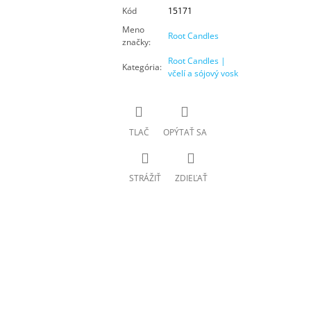
Kód
15171
Meno
Root Candles
značky
:
Root Candles |
Kategória
:
včelí a sójový vosk
TLAČ
OPÝTAŤ SA
STRÁŽIŤ
ZDIEĽAŤ