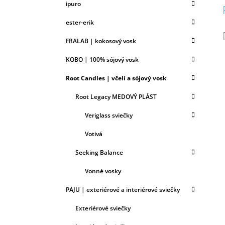
ipuro
ester-erik
FRALAB | kokosový vosk
KOBO | 100% sójový vosk
Root Candles | včelí a sójový vosk
Root Legacy MEDOVÝ PLÁST
Veriglass sviečky
Votivá
Seeking Balance
Vonné vosky
PAJU | exteriérové a interiérové sviečky
Exteriérové sviečky