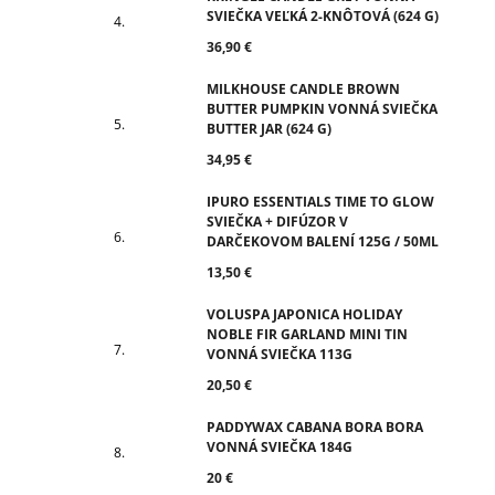
SVIEČKA VEĽKÁ 2-KNÔTOVÁ (624 G)
36,90 €
MILKHOUSE CANDLE BROWN
BUTTER PUMPKIN VONNÁ SVIEČKA
BUTTER JAR (624 G)
34,95 €
IPURO ESSENTIALS TIME TO GLOW
SVIEČKA + DIFÚZOR V
DARČEKOVOM BALENÍ 125G / 50ML
13,50 €
VOLUSPA JAPONICA HOLIDAY
NOBLE FIR GARLAND MINI TIN
VONNÁ SVIEČKA 113G
20,50 €
PADDYWAX CABANA BORA BORA
VONNÁ SVIEČKA 184G
20 €