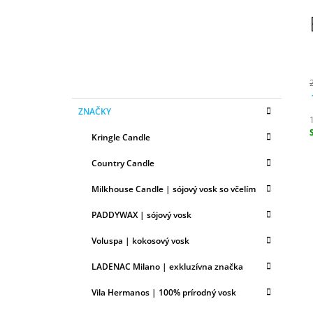
N
50ML
Ý
6,79 €
P
A
N
E
K
Preskočiť
L
ZNAČKY
A
kategórie
T
Kringle Candle
E
c
G
Country Candle
Ó
R
Milkhouse Candle | sójový vosk so včelím
I
E
PADDYWAX | sójový vosk
Voluspa | kokosový vosk
LADENAC Milano | exkluzívna značka
Vila Hermanos | 100% prírodný vosk