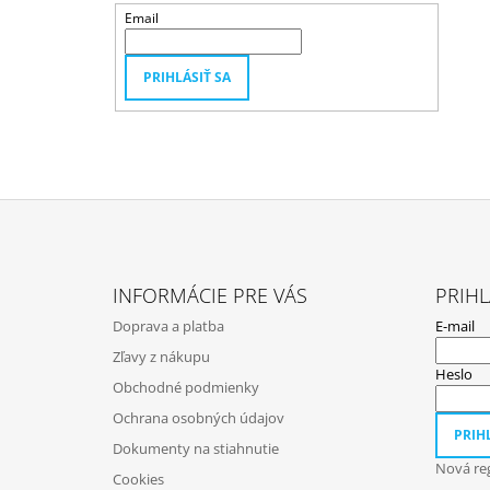
Email
PRIHLÁSIŤ SA
Z
Á
INFORMÁCIE PRE VÁS
PRIHL
P
Doprava a platba
E-mail
Ä
Zľavy z nákupu
T
Heslo
Obchodné podmienky
I
Ochrana osobných údajov
E
PRIHL
Dokumenty na stiahnutie
Nová reg
Cookies