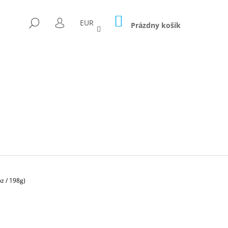
NÁKUPNÝ
HĽADAŤ
EUR
KOŠÍK
Prázdny košík
PRIHLÁSENIE
z / 198g)
Nasledujúce
ICA FORAGED