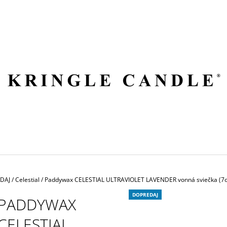
ČO POTREBUJETE NÁJSŤ?
HĽADAŤ
ODPORÚČAME
EDAJ
/
Celestial
/
Paddywax CELESTIAL ULTRAVIOLET LAVENDER vonná sviečka (7o
DOPREDAJ
PADDYWAX
CELESTIAL
VILA HERMANOS APOTHECARY
VOLUSPA JAPON