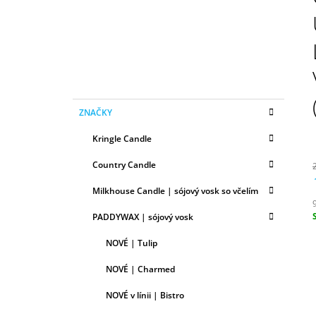
N
50ML
Ý
6,79 €
P
A
N
E
K
Preskočiť
L
ZNAČKY
A
kategórie
T
Kringle Candle
E
G
Country Candle
Ó
R
Milkhouse Candle | sójový vosk so včelím
I
E
PADDYWAX | sójový vosk
c
NOVÉ | Tulip
NOVÉ | Charmed
NOVÉ v línii | Bistro