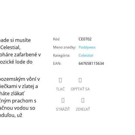
Kód
CE0702
pade si musíte
Celestial,
Meno značky
:
Paddywax
oháre zafarbené v
Kategória
:
Celestial
ozické lode do
EAN
:
647658115634
adpozemským vôní v
ečkami v zlatej a
TLAČ
OPÝTAŤ SA
cháte zlákať
čným prachom s
ačnou vodou so
STRÁŽIŤ
ZDIEĽAŤ
nduľou, už