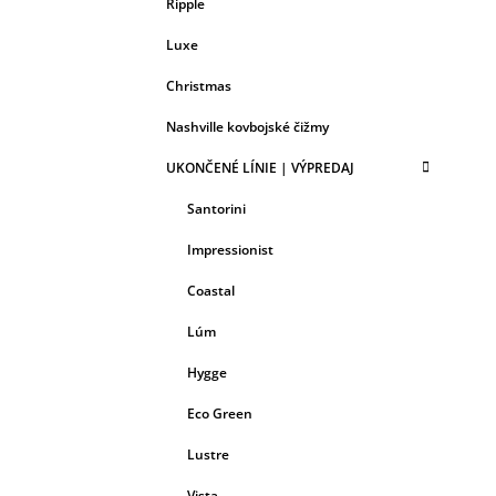
Ripple
Luxe
Christmas
Nashville kovbojské čižmy
UKONČENÉ LÍNIE | VÝPREDAJ
Santorini
Impressionist
Coastal
Lúm
Hygge
Eco Green
Lustre
Vista