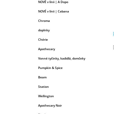
NOVÉ v línii | A Dopo
NOVÉ v línii | Cabana
Chroma
doplnky
Chérie
Apothecary
Vonné tyčinky, kadidlá, domčeky
Pumpkin & Spice
Beam
Station
Wellington
Apothecary Noir