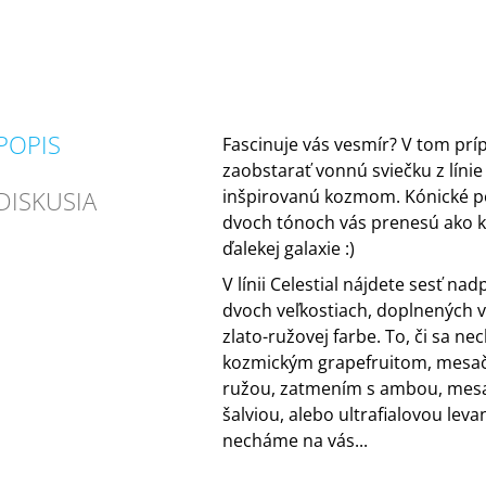
POPIS
Fascinuje vás vesmír? V tom prí
zaobstarať vonnú sviečku z línie 
DISKUSIA
inšpirovanú kozmom. Kónické p
dvoch tónoch vás prenesú ako k
ďalekej galaxie :)
V línii Celestial nájdete sesť n
dvoch veľkostiach, doplnených vi
zlato-ružovej farbe. To, či sa ne
kozmickým grapefruitom, mesa
ružou, zatmením s ambou, mes
šalviou, alebo ultrafialovou leva
necháme na vás...