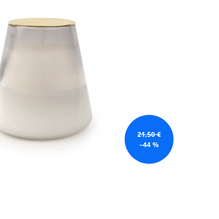
GE JAR VONNÁ SVIEČKA
21,50 €
–44 %