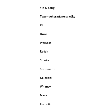
Yin & Yang
Taper dekoratívne sviečky
Kin
Dune
Welness
Relish
Smoke
Statement
Celestial
Whimsy
Mesa
Confetti