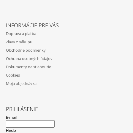
Z
Á
INFORMÁCIE PRE VÁS
P
Doprava a platba
Ä
Zľavy z nákupu
T
Obchodné podmienky
I
Ochrana osobných údajov
E
Dokumenty na stiahnutie
Cookies
Moja objednávka
PRIHLÁSENIE
E-mail
Heslo