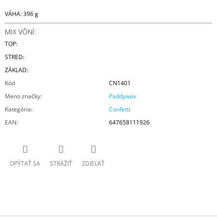
VÁHA: 396 g
MIX VÔNÍ:
TOP:
STRED:
ZÁKLAD:
Kód
CN1401
Meno značky
:
Paddywax
Kategória
:
Confetti
EAN
:
647658111926
OPÝTAŤ SA
STRÁŽIŤ
ZDIEĽAŤ