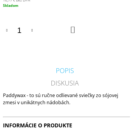
16,77 € bez DPH
M
Jednotková
Skladom
E
cena:
PADDYWAX
DO
CABANA
KOŠÍKA
BORA
BORA
VONNÁ
SVIEČKA
184G
20
€
POPIS
DISKUSIA
Paddywax - to sú ručne odlievané sviečky zo sójovej
zmesi v unikátnych nádobách.
INFORMÁCIE O PRODUKTE