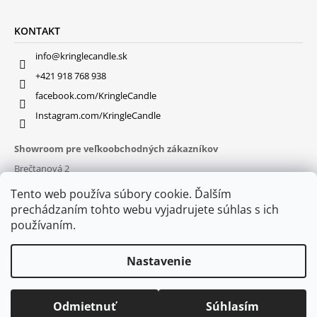
KONTAKT
info@kringlecandle.sk
+421 918 768 938
facebook.com/KringleCandle
Instagram.com/KringleCandle
Showroom pre veľkoobchodných zákazníkov
Brečtanová 2
831 01 Bratislava (
MAPA
)
Tento web používa súbory cookie. Ďalším
Otváracie hodiny
prechádzaním tohto webu vyjadrujete súhlas s ich
pon – pia : 9:30 – 16:00
používaním.
Nastavenie
Odmietnuť
Súhlasím
© 2026 Kringle Candle. Všetky práva vyhradené.
Vytvoril Shoptet