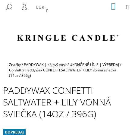
K
Prejsť
NÁKU
M
HĽADAŤ
EUR
na
KOŠÍK
O
PRIHLÁSENIE
SPÄŤ
SPÄŤ
obsah
Š
Í
Č
K
O
P
O
T
Domov
Značky
/
PADDYWAX | sójový vosk
/
UKONČENÉ LÍNIE | VÝPREDAJ
/
R
Confetti
/
Paddywax CONFETTI SALTWATER + LILY vonná sviečka
(14oz / 396g)
E
B
PADDYWAX CONFETTI
U
SALTWATER + LILY VONNÁ
J
E
SVIEČKA (14OZ / 396G)
T
E
DOPREDAJ
N