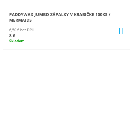
PADDYWAX JUMBO ZÁPALKY V KRABIČKE 100KS /
MERMAIDS
DO
6,50 € bez DPH
KO
8 €
Skladom