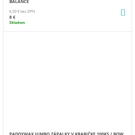
BALANCE
DO
6,50 € bez DPH
KO
8 €
Skladom
PADDYWAX JUMBO ZÁPALKY V KRABIČKE 100KS / BOW