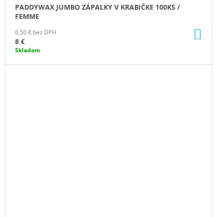
PADDYWAX JUMBO ZÁPALKY V KRABIČKE 100KS /
FEMME
DO
6,50 € bez DPH
KO
8 €
Skladom