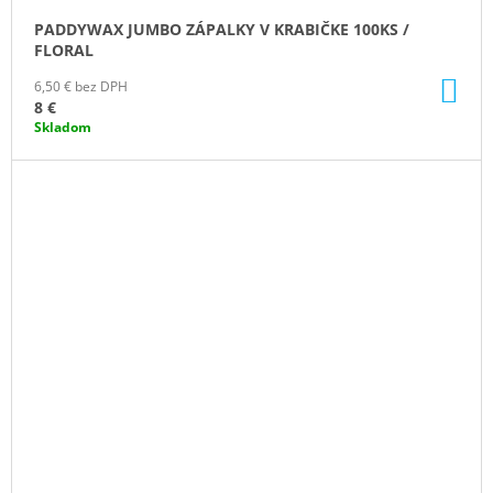
PADDYWAX JUMBO ZÁPALKY V KRABIČKE 100KS /
FLORAL
DO
6,50 € bez DPH
KO
8 €
Skladom