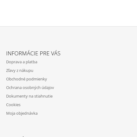
A
A
N
C
I
I
E
E
P
R
V
Z
K
Á
Y
INFORMÁCIE PRE VÁS
V
P
Ý
Doprava a platba
Ä
P
Zľavy z nákupu
I
T
S
Obchodné podmienky
I
U
Ochrana osobných údajov
E
Dokumenty na stiahnutie
Cookies
Moja objednávka