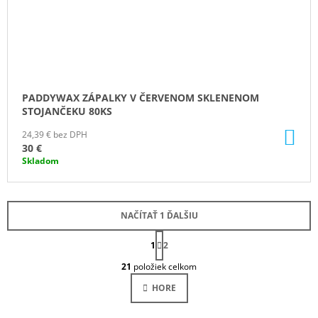
PADDYWAX ZÁPALKY V ČERVENOM SKLENENOM
STOJANČEKU 80KS
DO
24,39 € bez DPH
KO
30 €
Skladom
NAČÍTAŤ 1 ĎALŠIU
S
1
T
2
O
R
21
položiek celkom
Á
V
N
L
HORE
K
Á
O
D
V