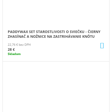
PADDYWAX SET STAROSTLIVOSTI O SVIEČKU - ČIERNY
ZHASÍNAČ A NOŽNICE NA ZASTRIHÁVANIE KNÔTU
DO
22,76 € bez DPH
KO
28 €
Skladom