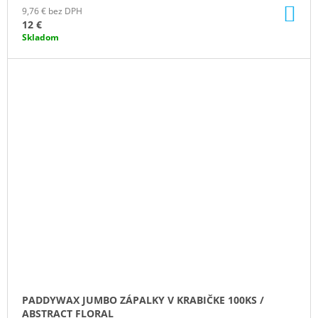
DO
9,76 € bez DPH
KO
12 €
Skladom
PADDYWAX JUMBO ZÁPALKY V KRABIČKE 100KS /
ABSTRACT FLORAL