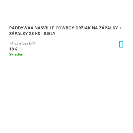
PADDYWAX NASVILLE COWBOY DRŽIAK NA ZÁPALKY +
ZÁPALKY 25 KS - BIELY
DO
14,63 € bez DPH
KO
18 €
Skladom