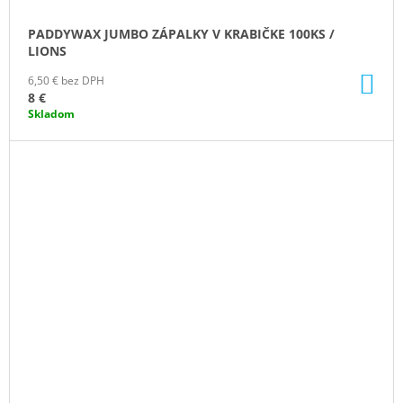
PADDYWAX JUMBO ZÁPALKY V KRABIČKE 100KS /
LIONS
DO
6,50 € bez DPH
KO
8 €
Skladom