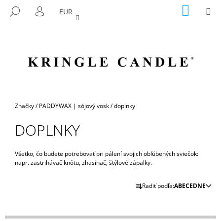
K
Prejsť
NÁKU
M
HĽADAŤ
EUR
na
KOŠÍK
O
PRIHLÁSENIE
SPÄŤ
SPÄŤ
obsah
Š
Í
Č
K
O
P
O
T
Domov
Značky
/
PADDYWAX | sójový vosk
/
doplnky
R
DOPLNKY
E
B
U
Všetko, čo budete potrebovať pri pálení svojich obľúbených sviečok:
napr. zastrihávač knôtu, zhasínač, štýlové zápalky.
J
R
E
Radiť podľa:
ABECEDNE
A
T
D
E
E
N