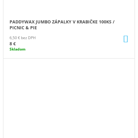
PADDYWAX JUMBO ZÁPALKY V KRABIČKE 100KS /
PICNIC & PIE
DO
6,50 € bez DPH
KO
8 €
Skladom