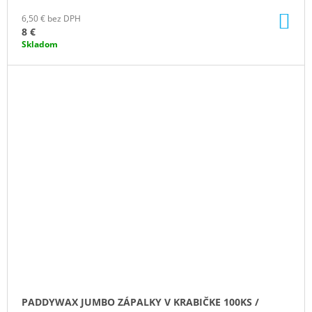
DO
6,50 € bez DPH
KO
8 €
Skladom
PADDYWAX JUMBO ZÁPALKY V KRABIČKE 100KS /