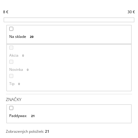
N
Á
8
€
30
€
I
J
E
S
P
Ť
Na sklade
20
R
?
O
D
Akcia
0
U
K
Novinka
0
HĽADAŤ
T
Tip
0
O
V
O
ZNAČKY
D
P
O
Paddywax
21
R
Ú
Č
Zobrazených položiek:
21
A