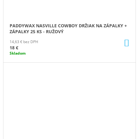
PADDYWAX NASVILLE COWBOY DRŽIAK NA ZÁPALKY +
ZÁPALKY 25 KS - RUŽOVÝ
DO
14,63 € bez DPH
KO
18 €
Skladom