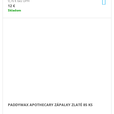
DO
9,76 € bez DPH
KO
12 €
Skladom
PADDYWAX APOTHECARY ZÁPALKY ZLATÉ 85 KS