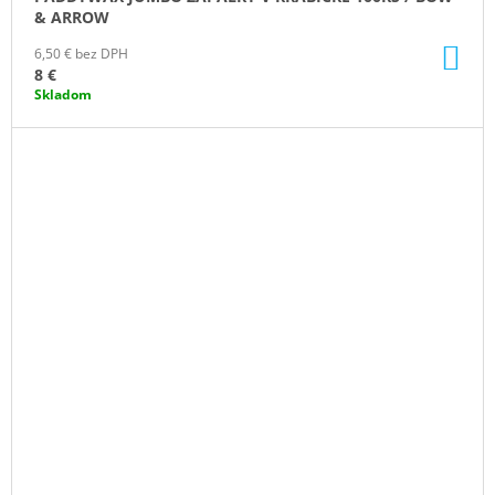
& ARROW
DO
6,50 € bez DPH
KO
8 €
Skladom