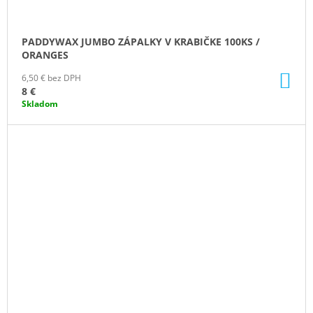
PADDYWAX JUMBO ZÁPALKY V KRABIČKE 100KS /
ORANGES
DO
6,50 € bez DPH
KO
8 €
Skladom