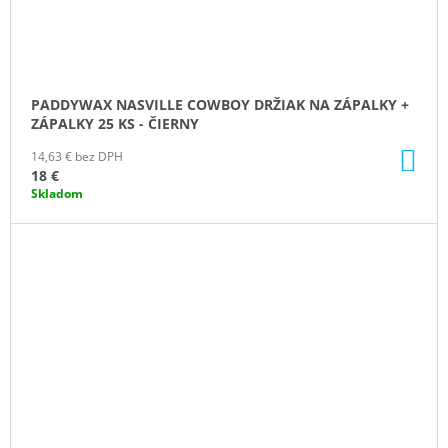
PADDYWAX NASVILLE COWBOY DRŽIAK NA ZÁPALKY +
ZÁPALKY 25 KS - ČIERNY
DO
14,63 € bez DPH
KO
18 €
Skladom