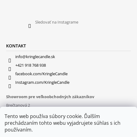
Sledovať na Instagrame
KONTAKT
info@kringlecandle.sk
+421 918 768 938
facebook.com/KringleCandle
Instagram.com/KringleCandle
Showroom pre veľkoobchodných zákazníkov
Brečtanová 2
831 01 Bratislava (
MAPA
)
Tento web používa súbory cookie. Ďalším
Otváracie hodiny
prechádzaním tohto webu vyjadrujete súhlas s ich
pon – pia : 9:30 – 16:00
používaním.