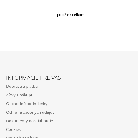
1
položiek celkom
O
V
L
Á
D
A
C
I
E
Z
P
Á
R
INFORMÁCIE PRE VÁS
P
V
Doprava a platba
K
Ä
Y
Zľavy z nákupu
T
V
Obchodné podmienky
Ý
I
P
Ochrana osobných údajov
E
I
Dokumenty na stiahnutie
S
U
Cookies