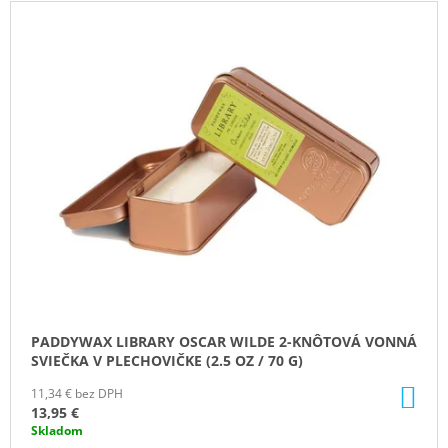
V
M
Ý
E
P
MILKHOUSE
I
CANDLE
S
BROWN
BUTTER
P
PUMPKIN
R
VONNÁ
SVIEČKA
O
BUTTER
D
JAR
(624
U
G)
K
34,95
T
€
Pôvodne:
O
36,95
PADDYWAX LIBRARY OSCAR WILDE 2-KNÔTOVÁ VONNÁ
V
€
SVIEČKA V PLECHOVIČKE (2.5 OZ / 70 G)
DO
11,34 € bez DPH
KO
13,95 €
Skladom