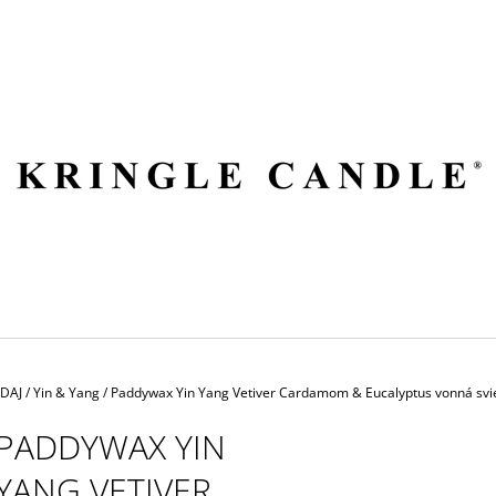
ČO POTREBUJETE NÁJSŤ?
HĽADAŤ
ODPORÚČAME
EDAJ
/
Yin & Yang
/
Paddywax Yin Yang Vetiver Cardamom & Eucalyptus vonná svi
PADDYWAX YIN
YANG VETIVER
VILA HERMANOS APOTHECARY
VOLUSPA JAPON