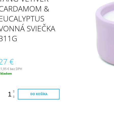
PATCHOULI & VANILLA DIFÚZOR 100 ML
WILDBERRY LAR
(18OZ / 510G)
CARDAMOM &
16,90 €
51 €
EUCALYPTUS
VONNÁ SVIEČKA
311G
27 €
21,95 € bez DPH
Jednotková
Skladom
ena:
DO KOŠÍKA