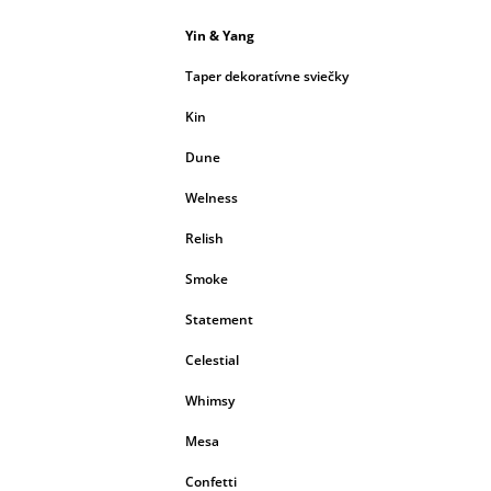
Yin & Yang
Taper dekoratívne sviečky
Kin
Dune
Welness
Relish
Smoke
Statement
Celestial
Whimsy
Mesa
Confetti