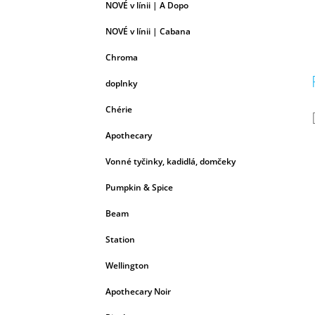
NOVÉ v línii | A Dopo
NOVÉ v línii | Cabana
Chroma
doplnky
Chérie
Apothecary
Vonné tyčinky, kadidlá, domčeky
Pumpkin & Spice
Beam
Station
Wellington
Apothecary Noir