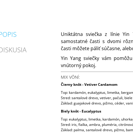
POPIS
Uniktátna sviečka z línie Yi
samostatné časti s dvomi rôz
DISKUSIA
časti môžete páliť súčasne, ale
Yin Yang sviečky vám pomôžu 
vnútorný pokoj.
MIX VÔNÍ:
Čierny knôt - Vetiver Cardamom
Top: kardamón, eukalyptus, limetka, berga
Stred: santalové drevo, vetiver, pačuli, biel
Základ: guajakové drevo, pižmo, céder, vani
Biely knôt - Eucalyptus
Top: eukalyptus, limetka, kardamón, uhorka
Stred: iris, fialka, ambra, pluméria, citróno
Základ: palma, santalové drevo, pižmo, ba