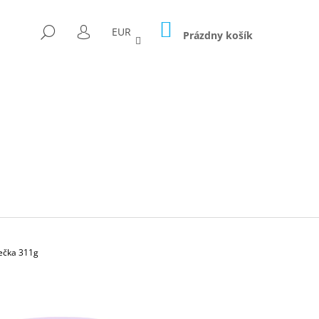
NÁKUPNÝ
HĽADAŤ
EUR
KOŠÍK
Prázdny košík
PRIHLÁSENIE
ečka 311g
Nasledujúce
ICA FORAGED