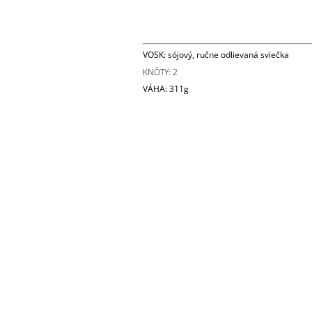
VOSK: sójový, ručne odlievaná sviečka
KNÔTY: 2
VÁHA: 311g