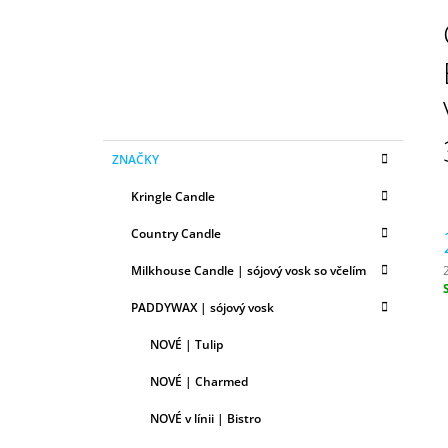
N
50ML
Ý
6,79 €
P
A
N
E
K
Preskočiť
L
ZNAČKY
A
kategórie
T
Kringle Candle
E
G
Country Candle
Ó
R
Milkhouse Candle | sójový vosk so včelím
I
E
c
PADDYWAX | sójový vosk
NOVÉ | Tulip
NOVÉ | Charmed
NOVÉ v línii | Bistro