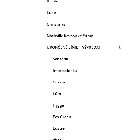
Ripple
Luxe
Christmas
Nashville kovbojské čižmy
UKONČENÉ LÍNIE | VÝPREDAJ
Santorini
Impressionist
Coastal
Lúm
Hygge
Eco Green
Lustre
Vista