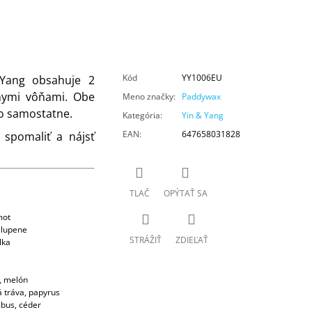
Kód
YY1006EU
n Yang obsahuje 2
nymi vôňami. Obe
Meno značky
:
Paddywax
bo samostatne.
Kategória
:
Yin & Yang
EAN
:
647658031828
spomaliť a nájsť
TLAČ
OPÝTAŤ SA
mot
e lupene
STRÁŽIŤ
ZDIEĽAŤ
lka
, melón
vá tráva, papyrus
mbus, céder