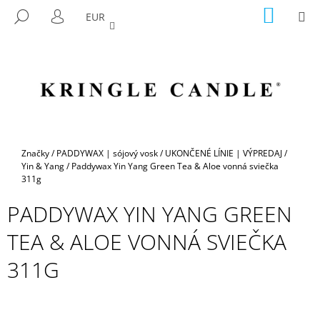
K
Prejsť
NÁKU
M
HĽADAŤ
EUR
na
KOŠÍK
O
PRIHLÁSENIE
SPÄŤ
SPÄŤ
obsah
Š
Í
Č
K
O
P
O
T
Domov
Značky
/
PADDYWAX | sójový vosk
/
UKONČENÉ LÍNIE | VÝPREDAJ
/
R
Yin & Yang
/
Paddywax Yin Yang Green Tea & Aloe vonná sviečka
311g
E
B
PADDYWAX YIN YANG GREEN
U
TEA & ALOE VONNÁ SVIEČKA
J
E
311G
T
E
N