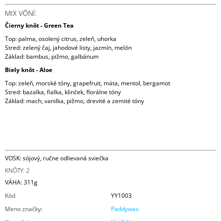
MIX VÔNÍ:
Čierny knôt - Green Tea
Top: palma, osolený citrus, zeleň, uhorka
Stred: zelený čaj, jahodové listy, jazmín, melón
Základ: bambus, pižmo, galbánum
Biely knôt - Aloe
Top: zeleň, morské tóny, grapefruit, mäta, mentol, bergamot
Stred: bazalka, fialka, klinček, florálne tóny
Základ: mach, vanilka, pižmo, drevité a zemité tóny
VOSK: sójový, ručne odlievaná sviečka
KNÔTY: 2
VÁHA: 311g
Kód
YY1003
Meno značky
:
Paddywax