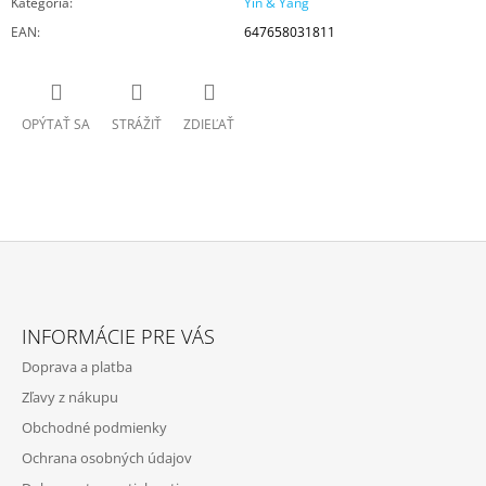
Kategória
:
Yin & Yang
EAN
:
647658031811
OPÝTAŤ SA
STRÁŽIŤ
ZDIEĽAŤ
Z
Á
INFORMÁCIE PRE VÁS
P
Doprava a platba
Ä
Zľavy z nákupu
T
Obchodné podmienky
I
Ochrana osobných údajov
E