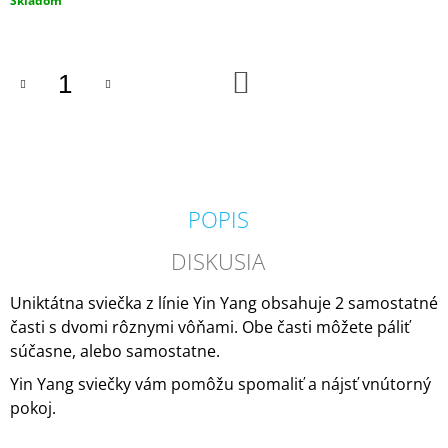
Skladom
M
cena:
E
DO
IPURO
KOŠÍKA
ESSENTIALS
BLACK
BAMBOO
50ML
6,79
€
POPIS
DISKUSIA
Uniktátna sviečka z línie Yin Yang obsahuje 2 samostatné
časti s dvomi rôznymi vôňami. Obe časti môžete páliť
súčasne, alebo samostatne.
Yin Yang sviečky vám pomôžu spomaliť a nájsť vnútorný
pokoj.